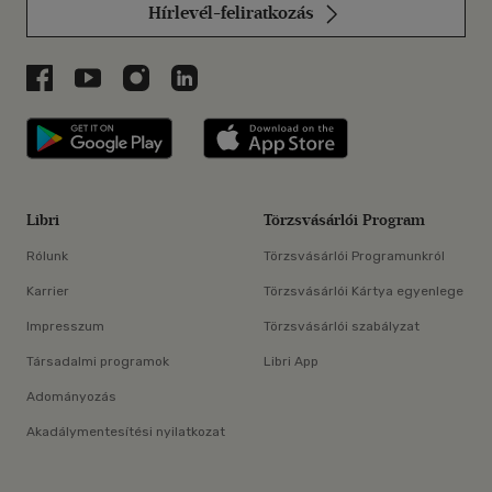
Hírlevél-feliratkozás
Libri a Facebookon
Libri a Youtube-on
Libri az Instagramon
Libri a LinkedInen
Libri applikáció Szerezd meg: Google P
Libri applikáció 
Libri
Törzsvásárlói Program
Rólunk
Törzsvásárlói Programunkról
Karrier
Törzsvásárlói Kártya egyenlege
Impresszum
Törzsvásárlói szabályzat
Társadalmi programok
Libri App
Adományozás
Akadálymentesítési nyilatkozat