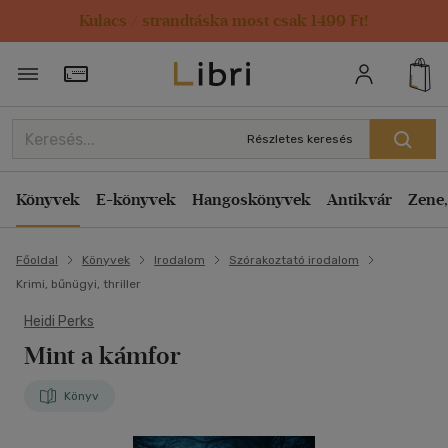
Kulacs / strandtáska most csak 1499 Ft!
Törzsvásárlói Kártya adatai
Részletes keresés
Könyvek
E-könyvek
Hangoskönyvek
Antikvár
Zene,
Főoldal
Könyvek
Irodalom
Szórakoztató irodalom
Krimi, bűnügyi, thriller
Heidi Perks
Mint a kámfor
Könyv