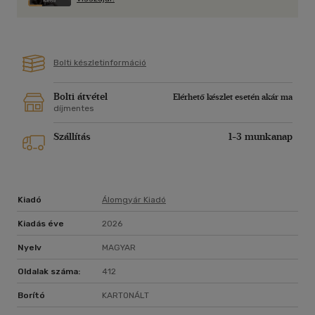
Heidi Perks Sunday Times bestsellerszerző thrillerének
minden sora a könyvhöz köti az olvasót. És lehet, hogy az
utolsó oldal után se engedi el.
Bolti készletinformáció
"Izgalmas." Lisa Jewell, New York Times bestsellerszerző
Bolti átvétel
Elérhető készlet esetén akár ma
"Magával ragadó." - Claire Douglas, Sunday Times
díjmentes
bestsellerszerző
Szállítás
1-3 munkanap
"Lebilincselő." - Liz Nugent, bestsellerszerző
"Zseniálisan ravasz csavarok." - Chris Whitaker, New York
Times bestsellerszerző
Kiadó
Álomgyár Kiadó
"Gyönyörűen megírt." - Gilly Macmillan, New York Times
Kiadás éve
2026
bestsellerszerző
Nyelv
MAGYAR
Oldalak száma:
412
Borító
KARTONÁLT