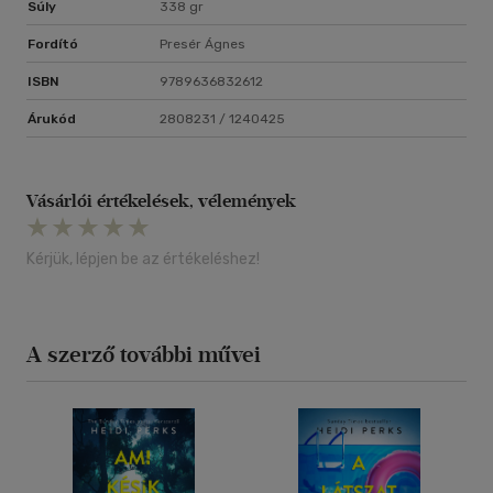
Súly
338 gr
Fordító
Presér Ágnes
ISBN
9789636832612
Árukód
2808231 / 1240425
Vásárlói értékelések, vélemények
Kérjük, lépjen be az értékeléshez!
A szerző további művei