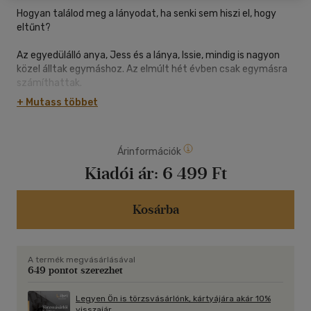
Hogyan találod meg a lányodat, ha senki sem hiszi el, hogy
eltűnt?
Az egyedülálló anya, Jess és a lánya, Issie, mindig is nagyon
közel álltak egymáshoz. Az elmúlt hét évben csak egymásra
számíthattak.
+ Mutass többet
Aztán belép az életükbe Dylan...
Issie rögtön beleszeret. És úgy látszik, a fiú viszonozza az
Árinformációk
érzéseit, hiszen közös utazást terveznek. Jess összeomlik,
lánya még csak tizenhét éves, ő pedig nem bízik Dylanben.
Kiadói ár:
6 499 Ft
És amikor egyáltalán nem hall a lány felől semmit, halálra
rémül.
Kosárba
Dylan semmit nem hajlandó mondani, a rendőrség pedig nem
akar segíteni. Jess egy anya legrosszabb rémálmával találja
A termék megvásárlásával
magát szembe.
649 pontot szerezhet
Vajon sikerül megtalálnia a lányát, mielőtt túl késő lenne?
Legyen Ön is törzsvásárlónk, kártyájára akár 10%
visszajár.