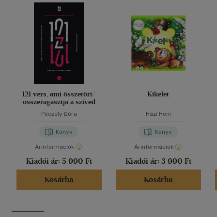
121 vers, ami összetöri/
Kikelet
összeragasztja a szíved
Péczely Dóra
Házi Heni
Könyv
Könyv
Árinformációk
Árinformációk
Kiadói ár:
5 990 Ft
Kiadói ár:
3 990 Ft
Kosárba
Kosárba