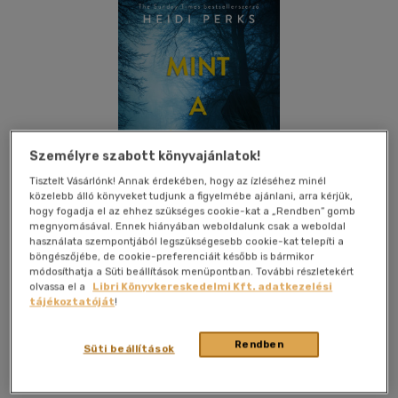
Személyre szabott könyvajánlatok!
Tisztelt Vásárlónk! Annak érdekében, hogy az ízléséhez minél
közelebb álló könyveket tudjunk a figyelmébe ajánlani, arra kérjük,
hogy fogadja el az ehhez szükséges cookie-kat a „Rendben” gomb
megnyomásával. Ennek hiányában weboldalunk csak a weboldal
használata szempontjából legszükségesebb cookie-kat telepíti a
böngészőjébe, de cookie-preferenciáit később is bármikor
módosíthatja a Süti beállítások menüpontban. További részletekért
olvassa el a
Libri Könyvkereskedelmi Kft. adatkezelési
Kívánságlistához adom
Megosztom
tájékoztatóját
!
Rendben
Süti beállítások
Álomgyár Kiadó
|
2026
|
magyar nyelvű
|
kartonált
|
412
oldal