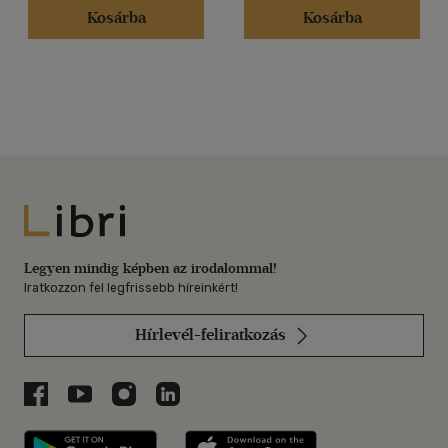
Kosárba
Kosárba
Libri
Legyen mindig képben az irodalommal!
Iratkozzon fel legfrissebb híreinkért!
Hírlevél-feliratkozás
Libri a Facebookon
Libri a Youtube-on
Libri az Instagramon
Libri a LinkedInen
Libri applikáció Szerezd meg: Google P
Libri applikáció 