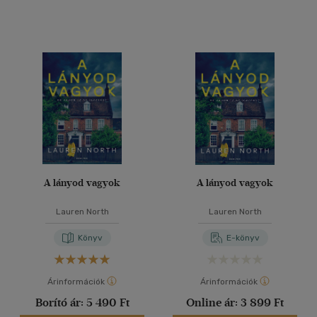
A lányod vagyok
A lányod vagyok
Lauren North
Lauren North
Könyv
E-könyv
Árinformációk
Árinformációk
Borító ár:
5 490 Ft
Online ár:
3 899 Ft