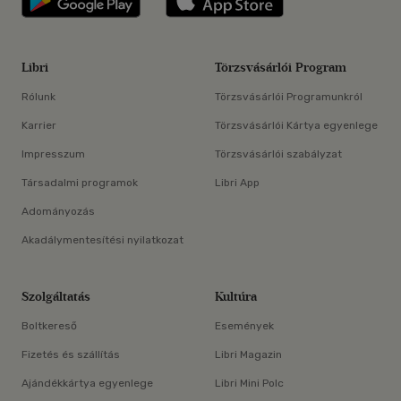
Libri
Törzsvásárlói Program
Rólunk
Törzsvásárlói Programunkról
Karrier
Törzsvásárlói Kártya egyenlege
Impresszum
Törzsvásárlói szabályzat
Társadalmi programok
Libri App
Adományozás
Akadálymentesítési nyilatkozat
Szolgáltatás
Kultúra
Boltkereső
Események
Fizetés és szállítás
Libri Magazin
Ajándékkártya egyenlege
Libri Mini Polc