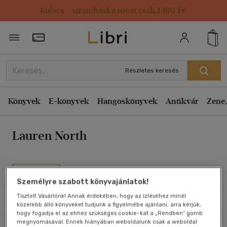
Kulacs / strandtáska most csak 1499 Ft!
Rendezés
Törzsvásárlói Kártya adatai
Rendezés
Kiadás éve szerint csökkenő
Részletes keresés
Kiadás éve szerint növekvő
Ár szerint csökkenő
Könyvek
E-könyvek
Hangoskönyvek
Antikvár
Zene,
Ár szerint növekvő
Lauren North
Eladott darabszám szerint csökkenő
Eladott darabszám szerint növekvő
Cím szerint A-Z
Művei
Szerző szerint A-Z
Személyre szabott könyvajánlatok!
Tisztelt Vásárlónk! Annak érdekében, hogy az ízléséhez minél
Szűrés
Rendezés
közelebb álló könyveket tudjunk a figyelmébe ajánlani, arra kérjük,
Megjelenítés
hogy fogadja el az ehhez szükséges cookie-kat a „Rendben” gomb
megnyomásával. Ennek hiányában weboldalunk csak a weboldal
20 db / oldal