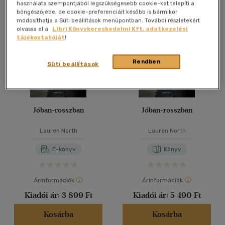
Összesen
4
db
használata szempontjából legszükségesebb cookie-kat telepíti a
böngészőjébe, de cookie-preferenciáit később is bármikor
40 db / oldal
módosíthatja a Süti beállítások menüpontban. További részletekért
olvassa el a
Libri Könyvkereskedelmi Kft. adatkezelési
tájékoztatóját
!
Alkalmaz
Rendben
Süti beállítások
Jóban-rosszban
Jóban-rosszban
Lauren North
Lauren North
E-könyv
Könyv
Árinformációk
Árinformációk
Kiadói ár:
3 899 Ft
Kiadói ár:
5 490 Ft
Kosárba
Kosárba