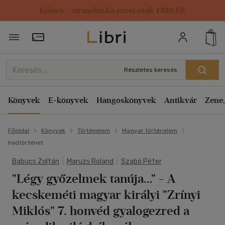
Kulacs / strandtáska most csak 1499 Ft!
Törzsvásárlói Kártya adatai
Részletes keresés
Könyvek
E-könyvek
Hangoskönyvek
Antikvár
Zene,
Főoldal
Könyvek
Történelem
Magyar történelem
hadtörténet
Babucs Zoltán
|
Maruzs Roland
|
Szabó Péter
"Légy győzelmek tanúja..."
- A
kecskeméti magyar királyi "Zrínyi
Miklós" 7. honvéd gyalogezred a