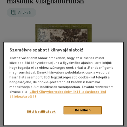
második világháborúban
Antikvár
Személyre szabott könyvajánlatok!
Tisztelt Vásárlónk! Annak érdekében, hogy az ízléséhez minél
közelebb álló könyveket tudjunk a figyelmébe ajánlani, arra kérjük,
hogy fogadja el az ehhez szükséges cookie-kat a „Rendben” gomb
megnyomásával. Ennek hiányában weboldalunk csak a weboldal
használata szempontjából legszükségesebb cookie-kat telepíti a
böngészőjébe, de cookie-preferenciáit később is bármikor
módosíthatja a Süti beállítások menüpontban. További részletekért
olvassa el a
Libri Könyvkereskedelmi Kft. adatkezelési
tájékoztatóját
!
Rendben
Süti beállítások
Kívánságlistához adom
Megosztom