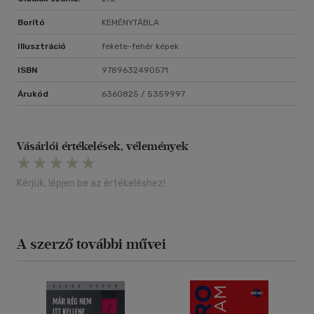
Borító
KEMÉNYTÁBLA
Illusztráció
fekete-fehér képek
ISBN
9789632490571
Árukód
6360825 / 5359997
Vásárlói értékelések, vélemények
Kérjük, lépjen be az értékeléshez!
A szerző további művei