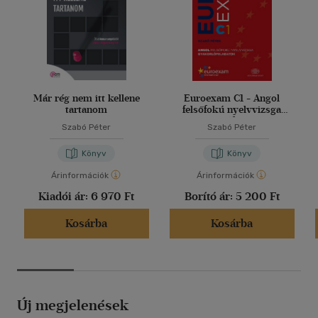
Már rég nem itt kellene
Euroexam C1 - Angol
tartanom
felsőfokú nyelvvizsga
gyakorlófeladatok
Szabó Péter
Szabó Péter
Könyv
Könyv
Árinformációk
Árinformációk
Kiadói ár:
6 970 Ft
Borító ár:
5 200 Ft
Kosárba
Kosárba
Új megjelenések