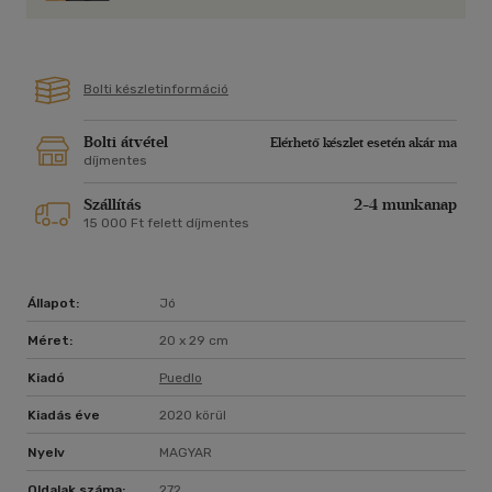
Bolti készletinformáció
Bolti átvétel
Elérhető készlet esetén akár ma
díjmentes
Szállítás
2-4 munkanap
15 000 Ft felett díjmentes
Állapot:
Jó
Méret:
20 x 29 cm
Kiadó
Puedlo
Kiadás éve
2020 körül
Nyelv
MAGYAR
Oldalak száma:
272