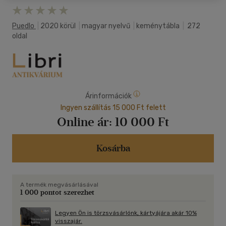
Puedlo
|
2020 körül
|
magyar nyelvű
|
keménytábla
|
272
oldal
Árinformációk
Ingyen szállítás 15 000 Ft felett
Online ár:
10 000 Ft
Kosárba
A termék megvásárlásával
1 000 pontot szerezhet
Legyen Ön is törzsvásárlónk, kártyájára akár 10%
visszajár.