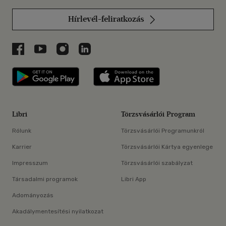
Hírlevél-feliratkozás
Libri a Facebookon
Libri a Youtube-on
Libri az Instagramon
Libri a LinkedInen
Libri applikáció Szerezd meg: Google P
Libri applikáció 
Libri
Törzsvásárlói Program
Rólunk
Törzsvásárlói Programunkról
Karrier
Törzsvásárlói Kártya egyenlege
Impresszum
Törzsvásárlói szabályzat
Társadalmi programok
Libri App
Adományozás
Akadálymentesítési nyilatkozat