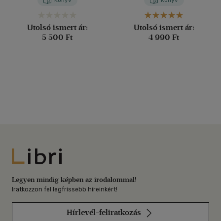
Könyv
Könyv
István
-
Németh György
-
Süli
Attila
-
Tóth László
-
Tóth
Orsolya
-
Vajda László
Utolsó ismert ár:
Utolsó ismert ár:
5 500 Ft
4 990 Ft
Libri
Legyen mindig képben az irodalommal!
Iratkozzon fel legfrissebb híreinkért!
Hírlevél-feliratkozás