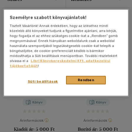
40 db / oldal
Összesen
8
db
Személyre szabott könyvajánlatok!
Tisztelt Vásárlónk! Annak érdekében, hogy az ízléséhez minél
Alkalmaz
közelebb álló könyveket tudjunk a figyelmébe ajánlani, arra kérjük,
hogy fogadja el az ehhez szükséges cookie-kat a „Rendben” gomb
megnyomásával. Ennek hiányában weboldalunk csak a weboldal
használata szempontjából legszükségesebb cookie-kat telepíti a
böngészőjébe, de cookie-preferenciáit később is bármikor
módosíthatja a Süti beállítások menüpontban. További részletekért
olvassa el a
Libri Könyvkereskedelmi Kft. adatkezelési
tájékoztatóját
!
A 17. (Bocskai) huszárezred
Dercsényi László és
Rendben
Süti beállítások
története
Dercsényi Kálmán
visszaemlékezései az
Süli Attila
Süli Attila
1848-49-es szabadságharc
alatti tevékenységükről
Könyv
Könyv
Árinformációk
Árinformációk
Kiadói ár:
5 000 Ft
Borító ár:
5 000 Ft