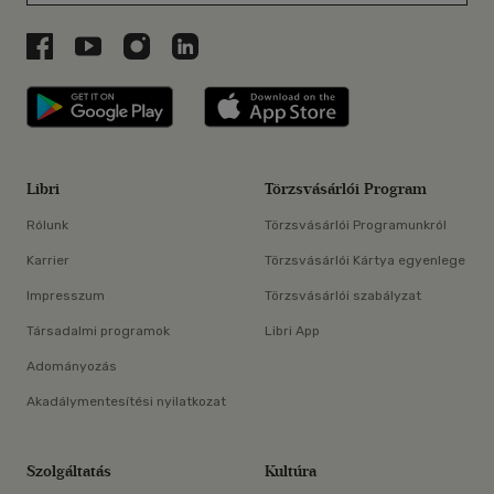
Libri a Facebookon
Libri a Youtube-on
Libri az Instagramon
Libri a LinkedInen
Libri applikáció Szerezd meg: Google P
Libri applikáció 
Libri
Törzsvásárlói Program
Rólunk
Törzsvásárlói Programunkról
Karrier
Törzsvásárlói Kártya egyenlege
Impresszum
Törzsvásárlói szabályzat
Társadalmi programok
Libri App
Adományozás
Akadálymentesítési nyilatkozat
Szolgáltatás
Kultúra