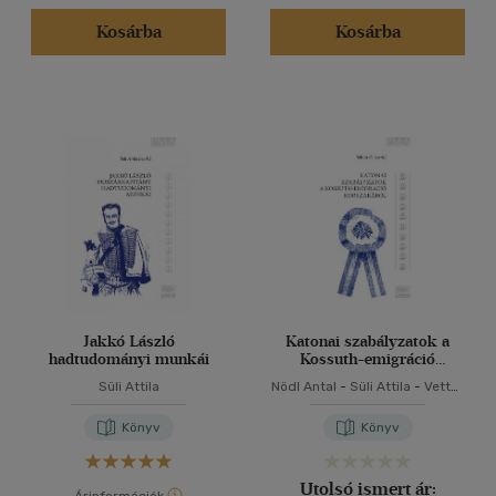
Kosárba
Kosárba
Jakkó László
Katonai szabályzatok a
hadtudományi munkái
Kossuth-emigráció
korszakából
Süli Attila
Nödl Antal
-
Süli Attila
-
Vetter
Antal
Könyv
Könyv
Utolsó ismert ár: