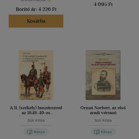
Árinformációk
4 095 Ft
Borító ár:
4 226 Ft
Kosárba
A 11. (székely) huszárezred
Ormai Norbert, az első
az 1848-49-es
aradi vértanú
forradalomban és
Süli Attila
Süli Attila
szabadságharcban
Könyv
Könyv