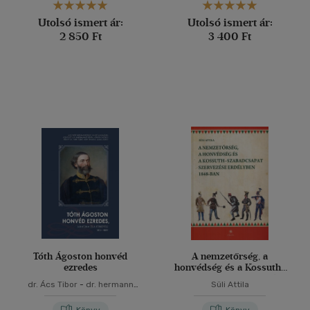
Utolsó ismert ár:
Utolsó ismert ár:
2 850 Ft
3 400 Ft
Tóth Ágoston honvéd
A nemzetőrség, a
ezredes
honvédség és a Kossuth-
szabadcsapat szervezése
dr. Ács Tibor
-
dr. hermann
Süli Attila
Erdélyben 1848-ban
róbert
-
Jankó Annamária
-
Kedves Gyula
-
Klinghammer