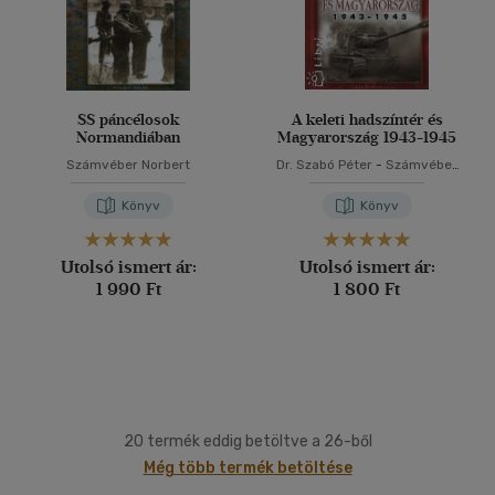
SS páncélosok
A keleti hadszíntér és
Normandiában
Magyarország 1943-1945
Számvéber Norbert
Dr. Szabó Péter
-
Számvéber
Norbert
Könyv
Könyv
Utolsó ismert ár:
Utolsó ismert ár:
1 990 Ft
1 800 Ft
20 termék eddig betöltve a 26-ből
Még több termék betöltése