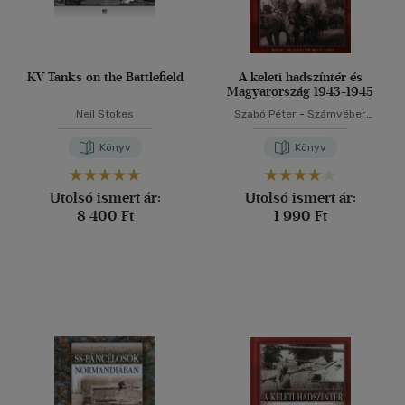
KV Tanks on the Battlefield
A keleti hadszíntér és
Magyarország 1943-1945
Neil Stokes
Szabó Péter
-
Számvéber
Norbert
Könyv
Könyv
Utolsó ismert ár:
Utolsó ismert ár:
8 400 Ft
1 990 Ft