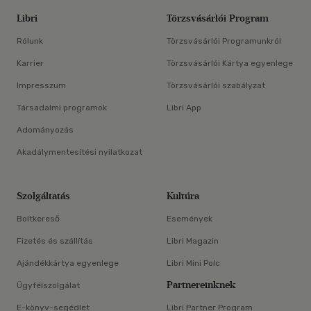
Libri
Törzsvásárlói Program
Rólunk
Törzsvásárlói Programunkról
Karrier
Törzsvásárlói Kártya egyenlege
Impresszum
Törzsvásárlói szabályzat
Társadalmi programok
Libri App
Adományozás
Akadálymentesítési nyilatkozat
Szolgáltatás
Kultúra
Boltkereső
Események
Fizetés és szállítás
Libri Magazin
Ajándékkártya egyenlege
Libri Mini Polc
Partnereinknek
Ügyfélszolgálat
E-könyv-segédlet
Libri Partner Program