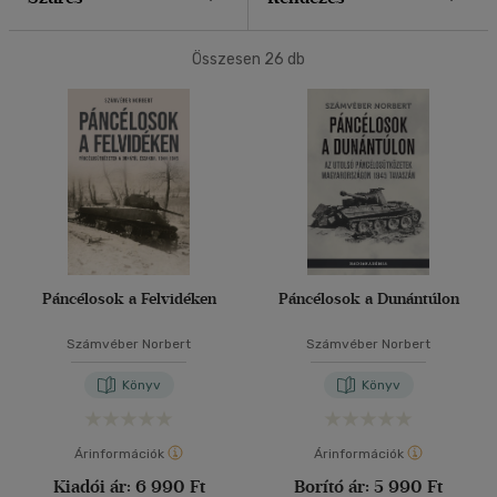
40 db / oldal
Összesen
26
db
Alkalmaz
Páncélosok a Felvidéken
Páncélosok a Dunántúlon
Számvéber Norbert
Számvéber Norbert
Könyv
Könyv
Árinformációk
Árinformációk
Kiadói ár:
6 990 Ft
Borító ár:
5 990 Ft