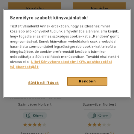
Kosárba
Kosárba
Személyre szabott könyvajánlatok!
Tisztelt Vásárlónk! Annak érdekében, hogy az ízléséhez minél
közelebb álló könyveket tudjunk a figyelmébe ajánlani, arra kérjük,
hogy fogadja el az ehhez szükséges cookie-kat a „Rendben” gomb
megnyomásával. Ennek hiányában weboldalunk csak a weboldal
használata szempontjából legszükségesebb cookie-kat telepíti a
böngészőjébe, de cookie-preferenciáit később is bármikor
módosíthatja a Süti beállítások menüpontban. További részletekért
olvassa el a
Libri Könyvkereskedelmi Kft. adatkezelési
tájékoztatóját
!
Rendben
Süti beállítások
Páncélosok Magyarország
Kard a pajzs mögött
északkeleti részén - 1944-
1945
Számvéber Norbert
Számvéber Norbert
Könyv
Könyv