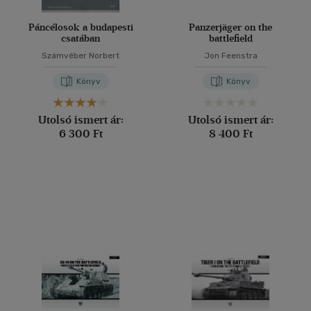
Páncélosok a budapesti
Panzerjäger on the
csatában
battlefield
Számvéber Norbert
Jon Feenstra
Könyv
Könyv
Utolsó ismert ár:
Utolsó ismert ár:
6 300 Ft
8 400 Ft