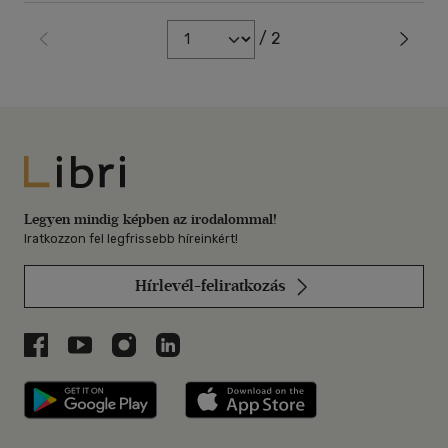
/ 2
Libri
Legyen mindig képben az irodalommal!
Iratkozzon fel legfrissebb híreinkért!
Hírlevél-feliratkozás
Libri a Facebookon
Libri a Youtube-on
Libri az Instagramon
Libri a LinkedInen
Libri applikáció Szerezd meg: Google P
Libri applikáció 