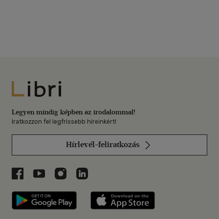
Libri
Legyen mindig képben az irodalommal!
Iratkozzon fel legfrissebb híreinkért!
Hírlevél-feliratkozás
Libri a Facebookon
Libri a Youtube-on
Libri az Instagramon
Libri a LinkedInen
Libri applikáció Szerezd meg: Google P
Libri applikáció 