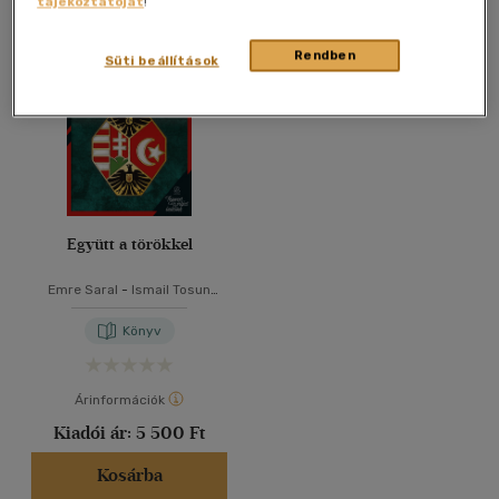
tájékoztatóját
!
Összesen
1
db
40 db / oldal
Rendben
Süti beállítások
Alkalmaz
Együtt a törökkel
Emre Saral
-
Ismail Tosun
Saral
Könyv
Árinformációk
Kiadói ár:
5 500 Ft
Kosárba