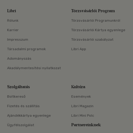
Libri
Törzsvásárlói Program
Rólunk
Törzsvásárlói Programunkról
Karrier
Törzsvásárlói Kártya egyenlege
Impresszum
Törzsvásárlói szabályzat
Társadalmi programok
Libri App
Adományozás
Akadálymentesítési nyilatkozat
Szolgáltatás
Kultúra
Boltkereső
Események
Fizetés és szállítás
Libri Magazin
Ajándékkártya egyenlege
Libri Mini Polc
Partnereinknek
Ügyfélszolgálat