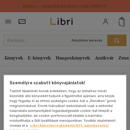
Kulacs / strandtáska most csak 1499 Ft!
Rendezés
Törzsvásárlói Kártya adatai
Rendezés
Kiadás éve szerint csökkenő
Részletes keresés
Kiadás éve szerint növekvő
Ár szerint csökkenő
Könyvek
E-könyvek
Hangoskönyvek
Antikvár
Zene,
Ár szerint növekvő
Ismail Tosun Saral
Eladott darabszám szerint csökkenő
Személyre szabott könyvajánlatok!
Eladott darabszám szerint növekvő
Tisztelt Vásárlónk! Annak érdekében, hogy az ízléséhez minél
Cím szerint A-Z
közelebb álló könyveket tudjunk a figyelmébe ajánlani, arra kérjük,
Művei
hogy fogadja el az ehhez szükséges cookie-kat a „Rendben” gomb
Szerző szerint A-Z
megnyomásával. Ennek hiányában weboldalunk csak a weboldal
használata szempontjából legszükségesebb cookie-kat telepíti a
Szűrés
Rendezés
böngészőjébe, de cookie-preferenciáit később is bármikor
Megjelenítés
módosíthatja a Süti beállítások menüpontban. További részletekért
olvassa el a
Libri Könyvkereskedelmi Kft. adatkezelési
20 db / oldal