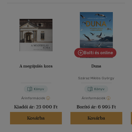
Bolti és online
A megújulás kora
Duna
Száraz Miklós György
Könyv
Könyv
Árinformációk
Árinformációk
Kiadói ár:
23 000 Ft
Borító ár:
6 995 Ft
Kosárba
Kosárba