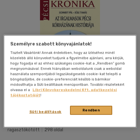
Személyre szabott könyvajánlatok!
Tisztelt Vásárlónk! Annak érdekében, hogy az ízléséhez minél
közelebb álló könyveket tudjunk a figyelmébe ajánlani, arra kérjük,
hogy fogadja el az ehhez szükséges cookie-kat a „Rendben” gomb
megnyomásával. Ennek hiányában weboldalunk csak a weboldal
használata szempontjából legszükségesebb cookie-kat telepíti a
böngészőjébe, de cookie-preferenciáit később is bármikor
módosíthatja a Süti beállítások menüpontban. További részletekért
olvassa el a
Libri Könyvkereskedelmi Kft. adatkezelési
tájékoztatóját
!
Kívánságlistához adom
Megosztom
Rendben
Süti beállítások
Házmester98 Kft. Kiadó
|
2007
|
magyar nyelvű
|
puhatáblás,
ragasztókötött
|
298 oldal