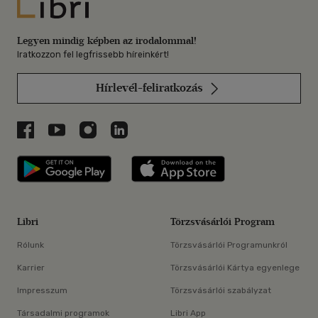
Libri
Legyen mindig képben az irodalommal!
Iratkozzon fel legfrissebb híreinkért!
Hírlevél-feliratkozás
Libri a Facebookon
Libri a Youtube-on
Libri az Instagramon
Libri a LinkedInen
Libri applikáció Szerezd meg: Google P
Libri applikáció 
Libri
Törzsvásárlói Program
Rólunk
Törzsvásárlói Programunkról
Karrier
Törzsvásárlói Kártya egyenlege
Impresszum
Törzsvásárlói szabályzat
Társadalmi programok
Libri App