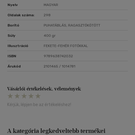
Nyelv
MAGYAR
Oldalak száma:
298
Borító
PUHATÁBLÁS, RAGASZTÓKÖTÖTT
Súly
400 gr
Illusztráció
FEKETE-FEHÉR FOTÓKKAL
ISBN
9789638742032
Árukód
2101465 / 1014781
Vásárlói értékelések, vélemények
Kérjük, lépjen be az értékeléshez!
A kategória legkedveltebb termékei