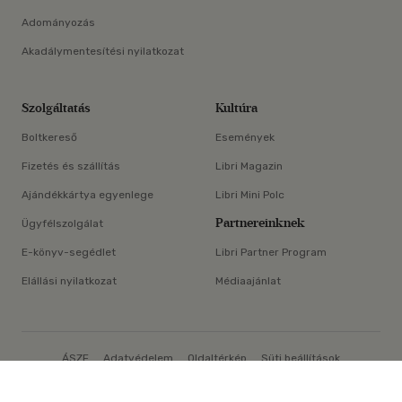
Adományozás
Akadálymentesítési nyilatkozat
Szolgáltatás
Kultúra
Boltkereső
Események
Fizetés és szállítás
Libri Magazin
Ajándékkártya egyenlege
Libri Mini Polc
Partnereinknek
Ügyfélszolgálat
E-könyv-segédlet
Libri Partner Program
Elállási nyilatkozat
Médiaajánlat
ÁSZF
Adatvédelem
Oldaltérkép
Süti beállítások
×
© Libri Könyvkereskedelmi Kft. Minden jog fenntartva!