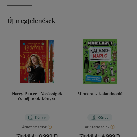
Új megjelenések
Harry Potter - Varázsigék
Minecraft: Kalandnapló
és bájitalok könyve
(varázspálcával)
Könyv
Könyv
Árinformációk
Árinformációk
Kiadói ár:
6 990 Ft
Kiadói ár:
4 999 Ft