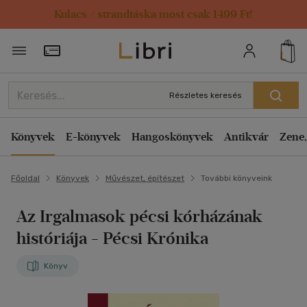
Kulacs / strandtáska most csak 1499 Ft!
Törzsvásárlói Kártya adatai
Részletes keresés
Könyvek
E-könyvek
Hangoskönyvek
Antikvár
Zene,
Főoldal
Könyvek
Művészet, építészet
További könyveink
Az Irgalmasok pécsi kórházának
históriája
- Pécsi Krónika
Könyv