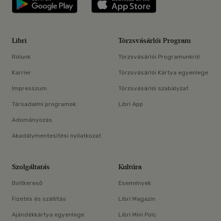
Libri
Törzsvásárlói Program
Rólunk
Törzsvásárlói Programunkról
Karrier
Törzsvásárlói Kártya egyenlege
Impresszum
Törzsvásárlói szabályzat
Társadalmi programok
Libri App
Adományozás
Akadálymentesítési nyilatkozat
Szolgáltatás
Kultúra
Boltkereső
Események
Fizetés és szállítás
Libri Magazin
Ajándékkártya egyenlege
Libri Mini Polc