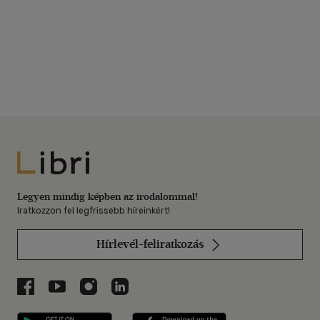
Libri
Legyen mindig képben az irodalommal!
Iratkozzon fel legfrissebb híreinkért!
Hírlevél-feliratkozás
Libri a Facebookon
Libri a Youtube-on
Libri az Instagramon
Libri a LinkedInen
Libri applikáció Szerezd meg: Google P
Libri applikáció 