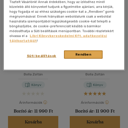
Összesen
5
db
Tisztelt Vásárlónk! Annak érdekében, hogy az ízléséhez minél
közelebb álló könyveket tudjunk a figyelmébe ajánlani, arra kérjük,
40 db / oldal
hogy fogadja el az ehhez szükséges cookie-kat a „Rendben” gomb
megnyomásával. Ennek hiányában weboldalunk csak a weboldal
használata szempontjából legszükségesebb cookie-kat telepíti a
böngészőjébe, de cookie-preferenciáit később is bármikor
Alkalmaz
módosíthatja a Süti beállítások menüpontban. További részletekért
olvassa el a
Libri Könyvkereskedelmi Kft. adatkezelési
tájékoztatóját
!
Rendben
Süti beállítások
Balatoni modernizmus és
A magyar art deco
art deco
építészet I. rész
Bolla Zoltán
Bolla Zoltán
Könyv
Könyv
Árinformációk
Árinformációk
Borító ár:
11 990 Ft
Borító ár:
11 900 Ft
Kosárba
Kosárba