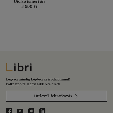
Utolsó ismert ár:
3 690 Ft
Libri
Legyen mindig képben az irodalommal!
Iratkozzon fel legfrissebb híreinkért!
Hírlevél-feliratkozás
Libri a Facebookon
Libri a Youtube-on
Libri az Instagramon
Libri a LinkedInen