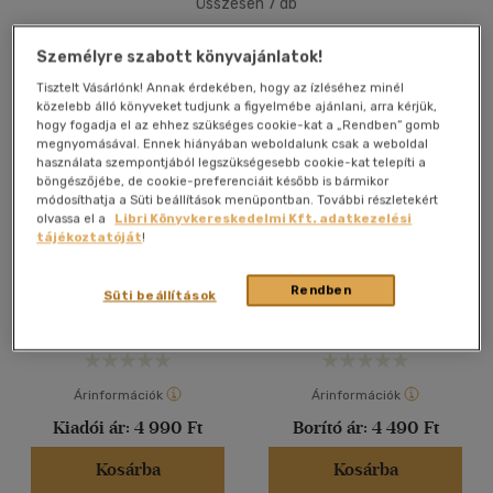
Összesen
7
db
40 db / oldal
Személyre szabott könyvajánlatok!
Tisztelt Vásárlónk! Annak érdekében, hogy az ízléséhez minél
közelebb álló könyveket tudjunk a figyelmébe ajánlani, arra kérjük,
Alkalmaz
hogy fogadja el az ehhez szükséges cookie-kat a „Rendben” gomb
megnyomásával. Ennek hiányában weboldalunk csak a weboldal
használata szempontjából legszükségesebb cookie-kat telepíti a
böngészőjébe, de cookie-preferenciáit később is bármikor
módosíthatja a Süti beállítások menüpontban. További részletekért
olvassa el a
Libri Könyvkereskedelmi Kft. adatkezelési
tájékoztatóját
!
Halál rivaldafényben
Hajtű-rejtély Hongkongban
Robin Stevens
Robin Stevens
Rendben
Süti beállítások
Könyv
Könyv
Árinformációk
Árinformációk
Kiadói ár:
4 990 Ft
Borító ár:
4 490 Ft
Kosárba
Kosárba