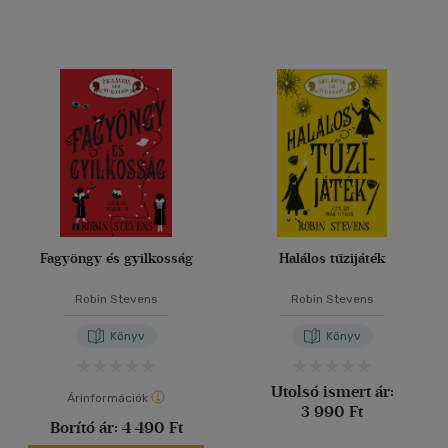
Fagyöngy és gyilkosság
Halálos tűzijáték
Robin Stevens
Robin Stevens
Könyv
Könyv
Utolsó ismert ár:
Árinformációk
3 990 Ft
Borító ár:
4 490 Ft