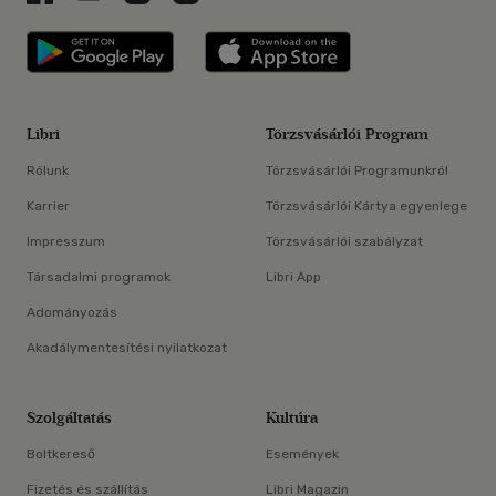
Libri applikáció Szerezd meg: Google P
Libri applikáció 
Libri
Törzsvásárlói Program
Rólunk
Törzsvásárlói Programunkról
Karrier
Törzsvásárlói Kártya egyenlege
Impresszum
Törzsvásárlói szabályzat
Társadalmi programok
Libri App
Adományozás
Akadálymentesítési nyilatkozat
Szolgáltatás
Kultúra
Boltkereső
Események
Fizetés és szállítás
Libri Magazin