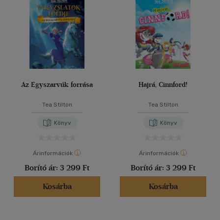
Az Egyszarvúk forrása
Hajrá, Cinnford!
Tea Stilton
Tea Stilton
Könyv
Könyv
Árinformációk
Árinformációk
Borító ár:
3 299 Ft
Borító ár:
3 299 Ft
Kosárba
Kosárba