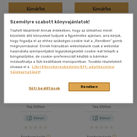
Kosárba
Kosárba
Személyre szabott könyvajánlatok!
Tisztelt Vásárlónk! Annak érdekében, hogy az ízléséhez minél
közelebb álló könyveket tudjunk a figyelmébe ajánlani, arra kérjük,
hogy fogadja el az ehhez szükséges cookie-kat a „Rendben” gomb
megnyomásával. Ennek hiányában weboldalunk csak a weboldal
használata szempontjából legszükségesebb cookie-kat telepíti a
böngészőjébe, de cookie-preferenciáit később is bármikor
módosíthatja a Süti beállítások menüpontban. További részletekért
olvassa el a
Libri Könyvkereskedelmi Kft. adatkezelési
tájékoztatóját
!
Rendben
Süti beállítások
Kincsek a múltból
A rejtélyes levél
Tea Stilton
Tea Stilton
Könyv
Könyv