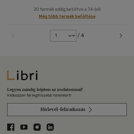
20 termék eddig betöltve a 74-ből
Még több termék betöltése
/ 4
Libri
Legyen mindig képben az irodalommal!
Iratkozzon fel legfrissebb híreinkért!
Hírlevél-feliratkozás
Libri a Facebookon
Libri a Youtube-on
Libri az Instagramon
Libri a LinkedInen