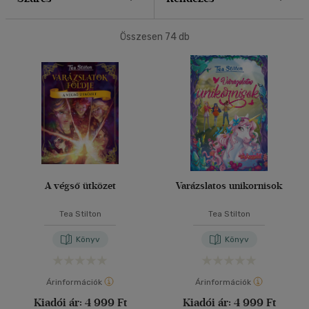
40 db / oldal
Összesen
74
db
Alkalmaz
A végső ütközet
Varázslatos unikornisok
Tea Stilton
Tea Stilton
Könyv
Könyv
Árinformációk
Árinformációk
Kiadói ár:
4 999 Ft
Kiadói ár:
4 999 Ft