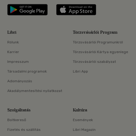
Libri applikáció Szerezd meg: Google P
Libri applikáció 
Libri
Törzsvásárlói Program
Rólunk
Törzsvásárlói Programunkról
Karrier
Törzsvásárlói Kártya egyenlege
Impresszum
Törzsvásárlói szabályzat
Társadalmi programok
Libri App
Adományozás
Akadálymentesítési nyilatkozat
Szolgáltatás
Kultúra
Boltkereső
Események
Fizetés és szállítás
Libri Magazin