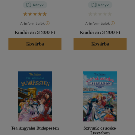
Könyv
Könyv
Árinformációk
Árinformációk
Kiadói ár:
3 299 Ft
Kiadói ár:
3 299 Ft
Kosárba
Kosárba
Tea Angyalai Budapesten
Szívünk csücske:
Lisszabon