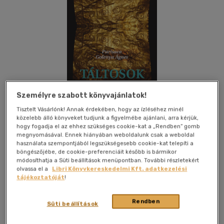
Személyre szabott könyvajánlatok!
Tisztelt Vásárlónk! Annak érdekében, hogy az ízléséhez minél
közelebb álló könyveket tudjunk a figyelmébe ajánlani, arra kérjük,
hogy fogadja el az ehhez szükséges cookie-kat a „Rendben” gomb
megnyomásával. Ennek hiányában weboldalunk csak a weboldal
használata szempontjából legszükségesebb cookie-kat telepíti a
böngészőjébe, de cookie-preferenciáit később is bármikor
Kívánságlistához adom
Megosztom
módosíthatja a Süti beállítások menüpontban. További részletekért
olvassa el a
Libri Könyvkereskedelmi Kft. adatkezelési
tájékoztatóját
!
(purisaca) Golenya Ágnes Szerzői Ma
|
2022
|
magyar nyelvű
|
puhatáblás
|
330 oldal
Rendben
Süti beállítások
"2007-ben Peruban teljesen felkészületlenül egy földalatti