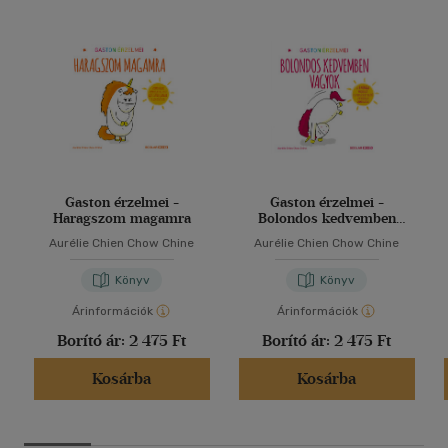
Gaston érzelmei -
Gaston érzelmei -
Haragszom magamra
Bolondos kedvemben
vagyok
Aurélie Chien Chow Chine
Aurélie Chien Chow Chine
Könyv
Könyv
Árinformációk
Árinformációk
Borító ár:
2 475 Ft
Borító ár:
2 475 Ft
Kosárba
Kosárba