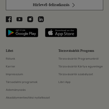
Hírlevél-feliratkozás
Libri a Facebookon
Libri a Youtube-on
Libri az Instagramon
Libri a LinkedInen
Libri applikáció Szerezd meg: Google P
Libri applikáció 
Libri
Törzsvásárlói Program
Rólunk
Törzsvásárlói Programunkról
Karrier
Törzsvásárlói Kártya egyenlege
Impresszum
Törzsvásárlói szabályzat
Társadalmi programok
Libri App
Adományozás
Akadálymentesítési nyilatkozat