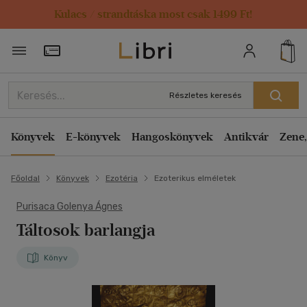
Kulacs / strandtáska most csak 1499 Ft!
Törzsvásárlói Kártya adatai
Részletes keresés
Könyvek
E-könyvek
Hangoskönyvek
Antikvár
Zene,
Főoldal
Könyvek
Ezotéria
Ezoterikus elméletek
Purisaca Golenya Ágnes
Táltosok barlangja
Könyv