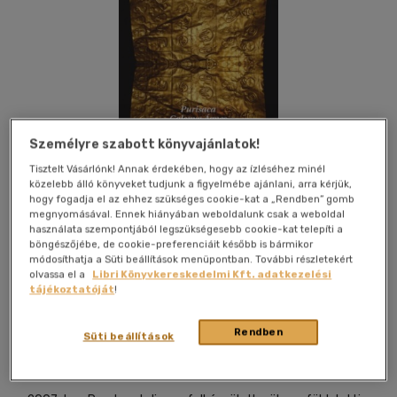
Személyre szabott könyvajánlatok!
Tisztelt Vásárlónk! Annak érdekében, hogy az ízléséhez minél
közelebb álló könyveket tudjunk a figyelmébe ajánlani, arra kérjük,
hogy fogadja el az ehhez szükséges cookie-kat a „Rendben” gomb
megnyomásával. Ennek hiányában weboldalunk csak a weboldal
használata szempontjából legszükségesebb cookie-kat telepíti a
böngészőjébe, de cookie-preferenciáit később is bármikor
módosíthatja a Süti beállítások menüpontban. További részletekért
olvassa el a
Libri Könyvkereskedelmi Kft. adatkezelési
tájékoztatóját
!
Kívánságlistához adom
Megosztom
(2 vélemény)
Rendben
Süti beállítások
Kristály Könyvtár
|
2016
|
magyar nyelvű