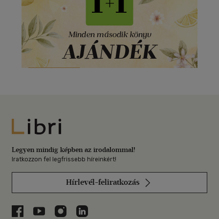
Libri
Legyen mindig képben az irodalommal!
Iratkozzon fel legfrissebb híreinkért!
Hírlevél-feliratkozás
Libri a Facebookon
Libri a Youtube-on
Libri az Instagramon
Libri a LinkedInen