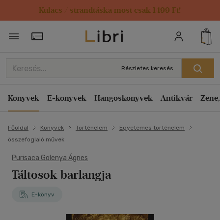
Kulacs / strandtáska most csak 1499 Ft!
Törzsvásárlói Kártya adatai
Részletes keresés
Könyvek
E-könyvek
Hangoskönyvek
Antikvár
Zene,
Főoldal
Könyvek
Történelem
Egyetemes történelem
összefoglaló művek
Purisaca Golenya Ágnes
Táltosok barlangja
E-könyv