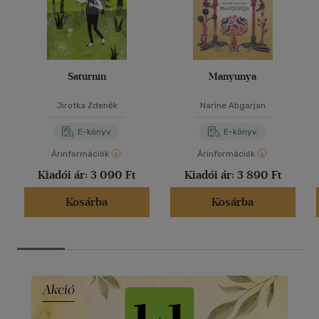
kozmikus eredetre a Mag-népek történelme?Mi is a
magyarság és mit kell kezdenünk feltárt származásunkkal?
Ezekre a főbb kérdésekre próbálok válaszolni jelenlegi legjobb
tudásom szerint.
Saturnin
Manyunya
Jirotka Zdeněk
Narine Abgarjan
E-könyv
E-könyv
Árinformációk
Árinformációk
Kiadói ár:
3 090 Ft
Kiadói ár:
3 890 Ft
Kosárba
Kosárba