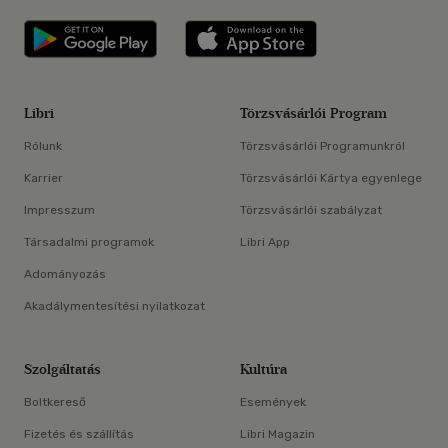
Libri applikáció Szerezd meg: Google P
Libri applikáció 
Libri
Törzsvásárlói Program
Rólunk
Törzsvásárlói Programunkról
Karrier
Törzsvásárlói Kártya egyenlege
Impresszum
Törzsvásárlói szabályzat
Társadalmi programok
Libri App
Adományozás
Akadálymentesítési nyilatkozat
Szolgáltatás
Kultúra
Boltkereső
Események
Fizetés és szállítás
Libri Magazin