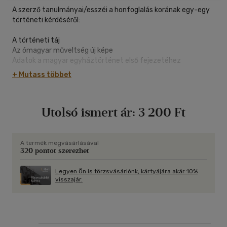
A szerző tanulmányai/esszéi a honfoglalás korának egy-egy
történeti kérdéséről:
A történeti táj
Az ómagyar műveltség új képe
Adatok a magyar egyháztörténet első fejezetéhez
Az etelközi vérszövetség
+ Mutass többet
A honfoglaló magyarok művészi kultúrájának nyomai a korai
Árpád-korban
Utolsó ismert ár:
3 200 Ft
A termék megvásárlásával
320 pontot szerezhet
Legyen Ön is törzsvásárlónk, kártyájára akár 10%
visszajár.