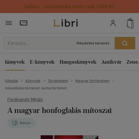
Kulacs / strandtáska most csak 1499 Ft!
Törzsvásárlói Kártya adatai
Részletes keresés
Könyvek
E-könyvek
Hangoskönyvek
Antikvár
Zene,
Főoldal
Könyvek
Történelem
Magyar történelem
művelődéstörténet, kultúrtörténet
Ferdinandy Mihály
A magyar honfoglalás mítoszai
Könyv