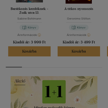
Barátkozás kezdőknek -
A titkos nyomozás
Zsák utca 13.
Sabine Bohlmann
Geronimo Stilton
Könyv
Könyv
Árinformációk
Árinformációk
Kiadói ár:
3 999 Ft
Kiadói ár:
3 499 Ft
Kosárba
Kosárba