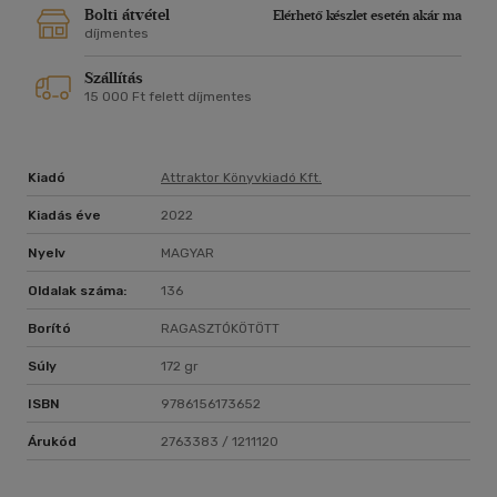
Bolti átvétel
Elérhető készlet esetén akár ma
díjmentes
Szállítás
15 000 Ft felett díjmentes
Kiadó
Attraktor Könyvkiadó Kft.
Kiadás éve
2022
Nyelv
MAGYAR
Oldalak száma:
136
Borító
RAGASZTÓKÖTÖTT
Súly
172 gr
ISBN
9786156173652
Árukód
2763383 / 1211120