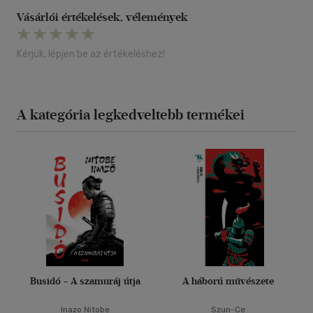
Vásárlói értékelések, vélemények
Kérjük, lépjen be az értékeléshez!
A kategória legkedveltebb termékei
Busidó - A szamuráj útja
A háború művészete
Inazo Nitobe
Szun-Ce