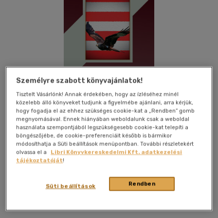
Személyre szabott könyvajánlatok!
Tisztelt Vásárlónk! Annak érdekében, hogy az ízléséhez minél
közelebb álló könyveket tudjunk a figyelmébe ajánlani, arra kérjük,
hogy fogadja el az ehhez szükséges cookie-kat a „Rendben” gomb
megnyomásával. Ennek hiányában weboldalunk csak a weboldal
használata szempontjából legszükségesebb cookie-kat telepíti a
böngészőjébe, de cookie-preferenciáit később is bármikor
módosíthatja a Süti beállítások menüpontban. További részletekért
olvassa el a
Libri Könyvkereskedelmi Kft. adatkezelési
tájékoztatóját
!
Kívánságlistához adom
Megosztom
Rendben
Süti beállítások
Attraktor Könyvkiadó Kft.
|
2022
|
magyar nyelvű
|
ragasztókötött
|
136 oldal