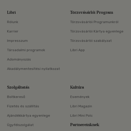
Libri
Törzsvásárlói Program
Rólunk
Törzsvásárlói Programunkról
Karrier
Törzsvásárlói Kártya egyenlege
Impresszum
Törzsvásárlói szabályzat
Társadalmi programok
Libri App
Adományozás
Akadálymentesítési nyilatkozat
Szolgáltatás
Kultúra
Boltkereső
Események
Fizetés és szállítás
Libri Magazin
Ajándékkártya egyenlege
Libri Mini Polc
Partnereinknek
Ügyfélszolgálat