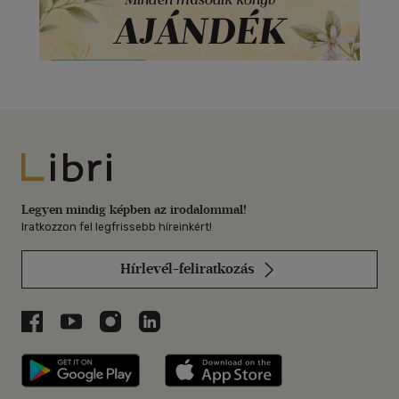
Libri
Legyen mindig képben az irodalommal!
Iratkozzon fel legfrissebb híreinkért!
Hírlevél-feliratkozás
Libri a Facebookon
Libri a Youtube-on
Libri az Instagramon
Libri a LinkedInen
Libri applikáció Szerezd meg: Google P
Libri applikáció 