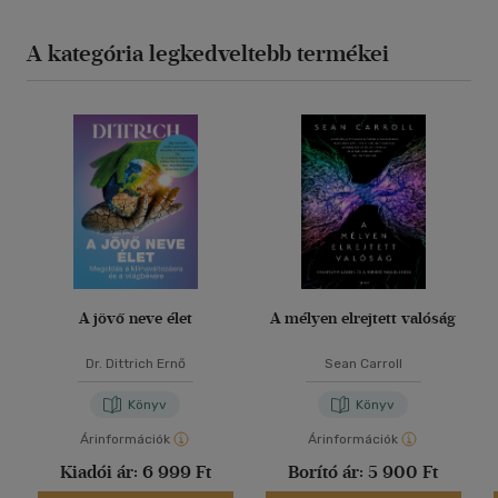
A kategória legkedveltebb termékei
A jövő neve élet
A mélyen elrejtett valóság
Dr. Dittrich Ernő
Sean Carroll
Könyv
Könyv
Árinformációk
Árinformációk
Kiadói ár:
6 999 Ft
Borító ár:
5 900 Ft