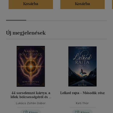
Kosárba
Kosárba
Új megjelenések
44 sorselemző kártya, a
Lelked rajta - Második rész
lélek bölcsességéről és a
harmóniáról
Lukács Zoltán Gábor
Keti Thür
Könyv
Könyv