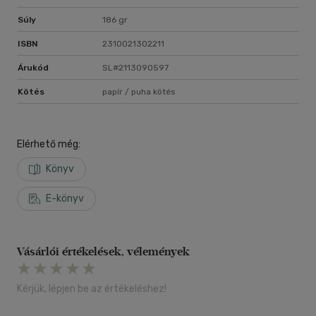
Súly
186 gr
ISBN
2310021302211
Árukód
SL#2113090597
Kötés
papír / puha kötés
Elérhető még:
Könyv
E-könyv
Vásárlói értékelések, vélemények
Kérjük, lépjen be az értékeléshez!