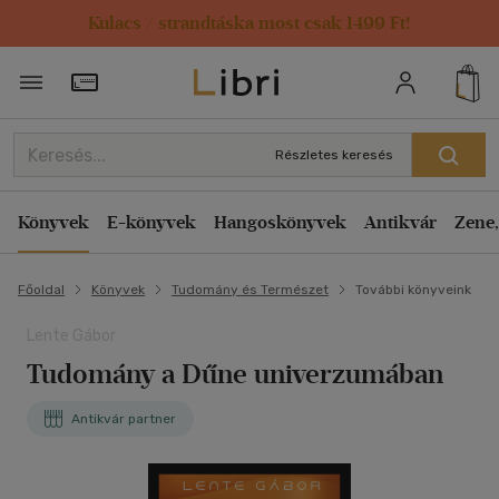
Kulacs / strandtáska most csak 1499 Ft!
Törzsvásárlói Kártya adatai
Részletes keresés
Könyvek
E-könyvek
Hangoskönyvek
Antikvár
Zene,
Főoldal
Könyvek
Tudomány és Természet
További könyveink
Lente Gábor
Tudomány a Dűne univerzumában
Antikvár partner