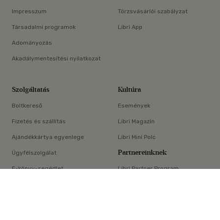
Impresszum
Törzsvásárlói szabályzat
Társadalmi programok
Libri App
Adományozás
Akadálymentesítési nyilatkozat
Szolgáltatás
Kultúra
Boltkereső
Események
Fizetés és szállítás
Libri Magazin
Ajándékkártya egyenlege
Libri Mini Polc
Partnereinknek
Ügyfélszolgálat
E-könyv-segédlet
Libri Partner Program
×
Elállási nyilatkozat
Médiaajánlat