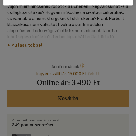
Vajon miért nincsenek robotok a Dűnében? Megvalósulhat-e a
csillagközi utazás? Hogyan működnek a sivatagi cirkoruhák,
és vannak-e a homokférgeknek földi rokonai? Frank Herbert
klasszikusa nem válhatott volna a sci-fi-irodalom
alapművévé, ha lenyűgöző ötletei nem adnának tápot a
lehetséges elméleti és technológiai hátterüket firtató
élvezetes spekulációk számára. Lente Gábor újabb
+ Mutass többet
multidiszciplináris könyvében nagyon is komolyan veszi
ezeket a gondolatjátékokat: nemcsak azért, mert
szenvedélyes Dűne-rajongó, de azért is, mert a népszerű
Árinformációk
fantáziauniverzum kiváló lehetőséget teremt a csillagászati,
kémiai, biológiai vagy éppen nyelvészeti elemzésekre és
Ingyen szállítás 15 000 Ft felett
ezeken keresztül a tudományos kalandozásra. Lente Gábor a
Online ár:
3 490 Ft
Pécsi Tudományegyetem tanára, intézetigazgató,
tanszékvezető. Jelentős tudományos cikkei mellett
tudomány-népszerűsítő írásairól és előadásairól is ismert. A
Kosárba
kiadónál korábban megjelent kötete: Vízilónaptej és más
történetek kémiából.
A termék megvásárlásával
349 pontot szerezhet