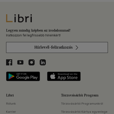
Libri
Legyen mindig képben az irodalommal!
Iratkozzon fel legfrissebb híreinkért!
Hírlevél-feliratkozás
Libri a Facebookon
Libri a Youtube-on
Libri az Instagramon
Libri a LinkedInen
Libri applikáció Szerezd meg: Google P
Libri applikáció 
Libri
Törzsvásárlói Program
Rólunk
Törzsvásárlói Programunkról
Karrier
Törzsvásárlói Kártya egyenlege