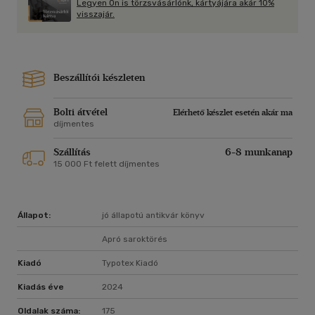
Legyen Ön is törzsvásárlónk, kártyájára akár 10%
visszajár.
Beszállítói készleten
Bolti átvétel
Elérhető készlet esetén akár ma
díjmentes
Szállítás
6-8 munkanap
15 000 Ft felett díjmentes
Állapot:
jó állapotú antikvár könyv
Apró saroktörés
Kiadó
Typotex Kiadó
Kiadás éve
2024
Oldalak száma:
175