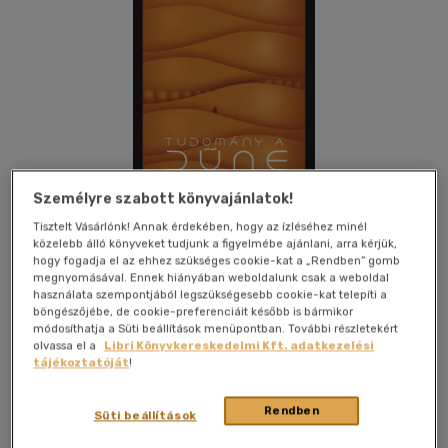
Személyre szabott könyvajánlatok!
Tisztelt Vásárlónk! Annak érdekében, hogy az ízléséhez minél
közelebb álló könyveket tudjunk a figyelmébe ajánlani, arra kérjük,
hogy fogadja el az ehhez szükséges cookie-kat a „Rendben” gomb
megnyomásával. Ennek hiányában weboldalunk csak a weboldal
használata szempontjából legszükségesebb cookie-kat telepíti a
Kívánságlistához adom
Megosztom
böngészőjébe, de cookie-preferenciáit később is bármikor
módosíthatja a Süti beállítások menüpontban. További részletekért
olvassa el a
Libri Könyvkereskedelmi Kft. adatkezelési
tájékoztatóját
!
Typotex Kiadó
|
2024
|
papír / puha kötés
|
175 oldal
Rendben
Süti beállítások