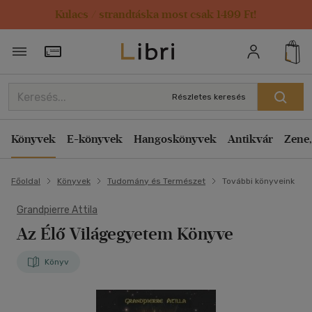
Kulacs / strandtáska most csak 1499 Ft!
Törzsvásárlói Kártya adatai
Részletes keresés
Könyvek
E-könyvek
Hangoskönyvek
Antikvár
Zene,
Főoldal
Könyvek
Tudomány és Természet
További könyveink
Grandpierre Attila
Az Élő Világegyetem Könyve
Könyv