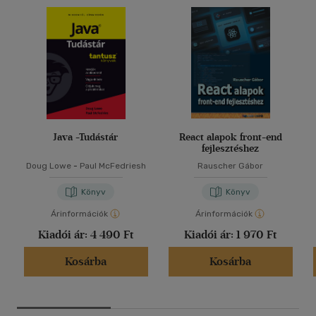
Java -Tudástár
React alapok front-end
fejlesztéshez
Doug Lowe
-
Paul McFedriesh
Rauscher Gábor
Könyv
Könyv
Árinformációk
Árinformációk
Kiadói ár:
4 490 Ft
Kiadói ár:
1 970 Ft
Kosárba
Kosárba