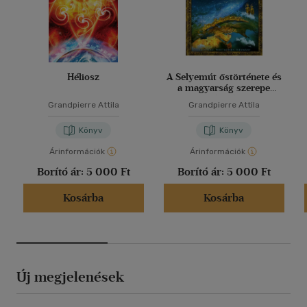
Héliosz
A Selyemút őstörténete és
a magyarság szerepe
Eurázsiában
Grandpierre Attila
Grandpierre Attila
Könyv
Könyv
Árinformációk
Árinformációk
Borító ár:
5 000 Ft
Borító ár:
5 000 Ft
Kosárba
Kosárba
Új megjelenések