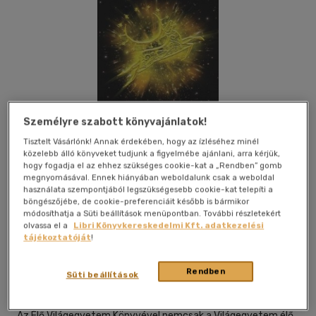
Személyre szabott könyvajánlatok!
Tisztelt Vásárlónk! Annak érdekében, hogy az ízléséhez minél
közelebb álló könyveket tudjunk a figyelmébe ajánlani, arra kérjük,
hogy fogadja el az ehhez szükséges cookie-kat a „Rendben” gomb
megnyomásával. Ennek hiányában weboldalunk csak a weboldal
használata szempontjából legszükségesebb cookie-kat telepíti a
böngészőjébe, de cookie-preferenciáit később is bármikor
módosíthatja a Süti beállítások menüpontban. További részletekért
Kívánságlistához adom
Megosztom
olvassa el a
Libri Könyvkereskedelmi Kft. adatkezelési
tájékoztatóját
!
Titokfejto Lap- És Könyvkiadó Kft.
|
2025
|
magyar nyelvű
Rendben
Süti beállítások
|
füles, kartonált
|
407 oldal
Az Élő Világegyetem Könyvével nemcsak a Világegyetem élő