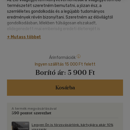
természetét szeretném bemutatni, a józan ész, a
szemléletes gondolkodás és a legújabb tudományos
eredmények révén bizonyítani. Szeretném az élővilágtól
gondolkodásban, lélekben túlságosan elszakadt,
elidegenedett mai emberiség eredeti életerejét is
feléleszteni. Jó lenne a Természet életerejével egylényegű
+ Mutass többet
eleven emberi életerőt visszavezetni kultúráink és
társadalmaink vérkeringésébe. Szükségünk van a
Világegyetem kozmikus-természeti-emberi életerejére a mai
Árinformációk
elembertelenedett társadalmak újra emberivé formálásához.
Ingyen szállítás 15 000 Ft felett
Borító ár:
5 900 Ft
Kosárba
A termék megvásárlásával
590 pontot szerezhet
Legyen Ön is törzsvásárlónk, kártyájára akár 10%
visszajár.