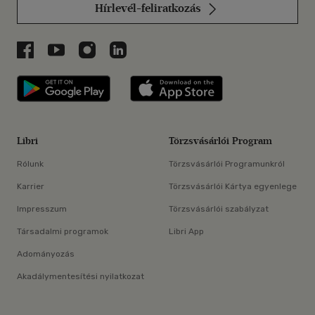
Hírlevél-feliratkozás
Libri a Facebookon
Libri a Youtube-on
Libri az Instagramon
Libri a LinkedInen
Libri applikáció Szerezd meg: Google P
Libri applikáció 
Libri
Törzsvásárlói Program
Rólunk
Törzsvásárlói Programunkról
Karrier
Törzsvásárlói Kártya egyenlege
Impresszum
Törzsvásárlói szabályzat
Társadalmi programok
Libri App
Adományozás
Akadálymentesítési nyilatkozat