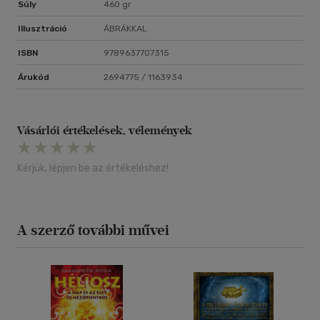
Súly
460 gr
Illusztráció
ÁBRÁKKAL
ISBN
9789637707315
Árukód
2694775 / 1163934
Vásárlói értékelések, vélemények
Kérjük, lépjen be az értékeléshez!
A szerző további művei