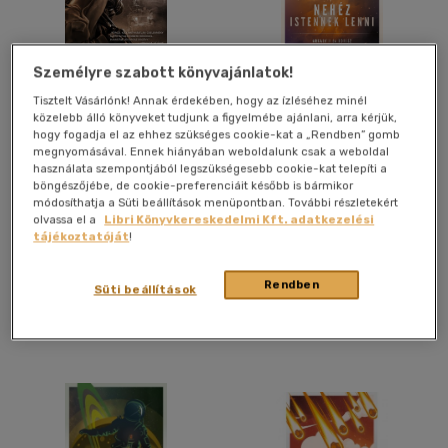
Személyre szabott könyvajánlatok!
Stalker
Nehéz istennek lenni
Tisztelt Vásárlónk! Annak érdekében, hogy az ízléséhez minél
közelebb álló könyveket tudjunk a figyelmébe ajánlani, arra kérjük,
Borisz Sztrugackij
-
Arkagyij
Borisz Sztrugackij
-
Arkagyij
hogy fogadja el az ehhez szükséges cookie-kat a „Rendben” gomb
Sztrugackij
Sztrugackij
megnyomásával. Ennek hiányában weboldalunk csak a weboldal
Könyv
Könyv
használata szempontjából legszükségesebb cookie-kat telepíti a
böngészőjébe, de cookie-preferenciáit később is bármikor
módosíthatja a Süti beállítások menüpontban. További részletekért
Utolsó ismert ár:
olvassa el a
Libri Könyvkereskedelmi Kft. adatkezelési
Árinformációk
3 490 Ft
tájékoztatóját
!
Borító ár:
6 990 Ft
Rendben
Süti beállítások
Kosárba