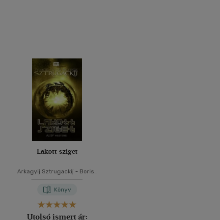
Lakott sziget
Arkagyij Sztrugackij
-
Borisz
Sztrugackij
Könyv
Utolsó ismert ár: