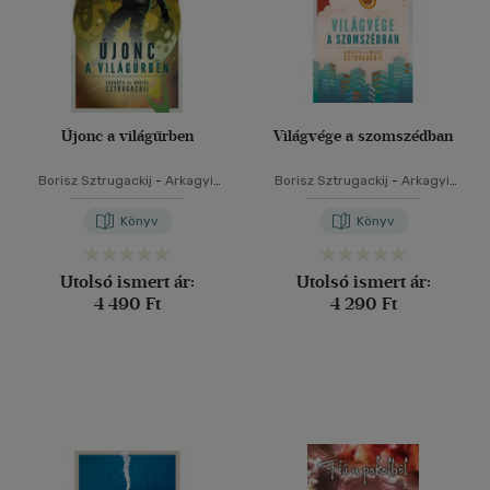
Újonc a világűrben
Világvége a szomszédban
Borisz Sztrugackij
-
Arkagyij
Borisz Sztrugackij
-
Arkagyij
Sztrugackij
Sztrugackij
Könyv
Könyv
Utolsó ismert ár:
Utolsó ismert ár:
4 490 Ft
4 290 Ft