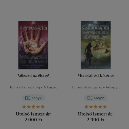
Válaszd az életet!
Menekülési kísérlet
Borisz Sztrugackij
-
Arkagyij
Borisz Sztrugackij
-
Arkagyij
Sztrugackij
Sztrugackij
Könyv
Könyv
Utolsó ismert ár:
Utolsó ismert ár:
2 990 Ft
2 990 Ft