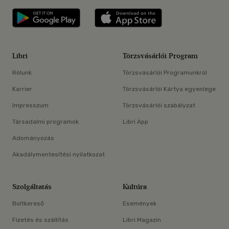
Libri applikáció Szerezd meg: Google P
Libri applikáció 
Libri
Törzsvásárlói Program
Rólunk
Törzsvásárlói Programunkról
Karrier
Törzsvásárlói Kártya egyenlege
Impresszum
Törzsvásárlói szabályzat
Társadalmi programok
Libri App
Adományozás
Akadálymentesítési nyilatkozat
Szolgáltatás
Kultúra
Boltkereső
Események
Fizetés és szállítás
Libri Magazin