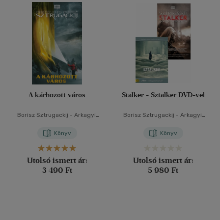
A kárhozott város
Stalker - Sztalker DVD-vel
Borisz Sztrugackij
-
Arkagyij
Borisz Sztrugackij
-
Arkagyij
Sztrugackij
Sztrugackij
Könyv
Könyv
Utolsó ismert ár:
Utolsó ismert ár:
3 490 Ft
5 980 Ft