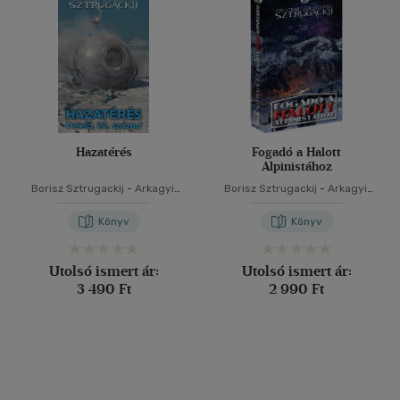
Hazatérés
Fogadó a Halott
Alpinistához
Borisz Sztrugackij
-
Arkagyij
Borisz Sztrugackij
-
Arkagyij
Sztrugackij
Sztrugackij
Könyv
Könyv
Utolsó ismert ár:
Utolsó ismert ár:
3 490 Ft
2 990 Ft