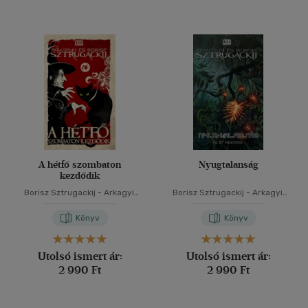
A hétfő szombaton
Nyugtalanság
kezdődik
Borisz Sztrugackij
-
Arkagyij
Borisz Sztrugackij
-
Arkagyij
Sztrugackij
Sztrugackij
Könyv
Könyv
Utolsó ismert ár:
Utolsó ismert ár:
2 990 Ft
2 990 Ft