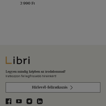
2 990 Ft
Libri
Legyen mindig képben az irodalommal!
Iratkozzon fel legfrissebb híreinkért!
Hírlevél-feliratkozás
Libri a Facebookon
Libri a Youtube-on
Libri az Instagramon
Libri a LinkedInen