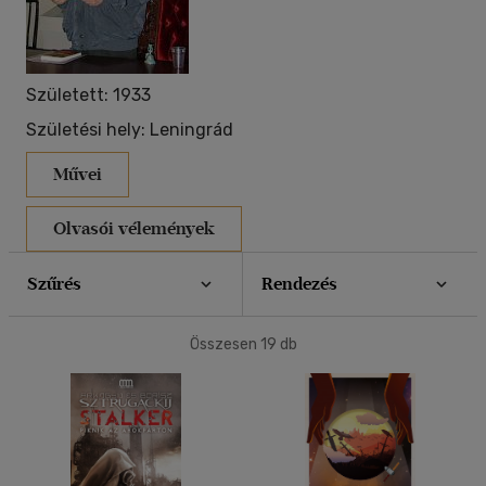
40 db / oldal
Született: 1933
Alkalmaz
Születési hely: Leningrád
Művei
Olvasói vélemények
Szűrés
Rendezés
Összesen
19
db