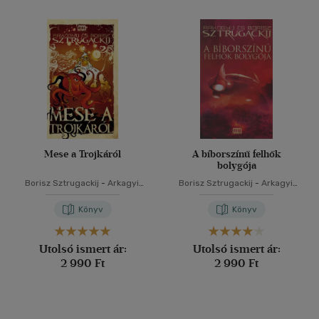
Mese a Trojkáról
A bíborszínű felhők
bolygója
Borisz Sztrugackij
-
Arkagyij
Borisz Sztrugackij
-
Arkagyij
Sztrugackij
Sztrugackij
Könyv
Könyv
Utolsó ismert ár:
Utolsó ismert ár:
2 990 Ft
2 990 Ft