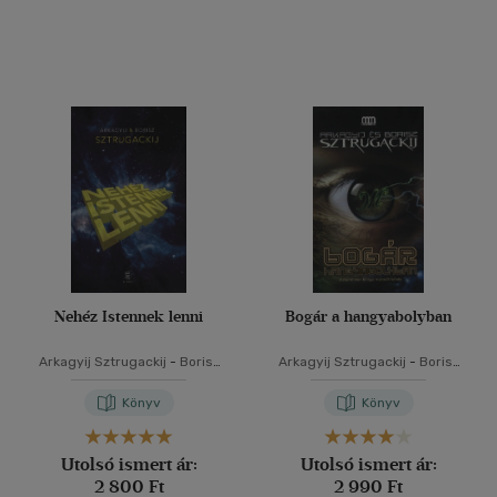
Nehéz Istennek lenni
Bogár a hangyabolyban
Arkagyij Sztrugackij
-
Borisz
Arkagyij Sztrugackij
-
Borisz
Sztrugackij
Sztrugackij
Könyv
Könyv
Utolsó ismert ár:
Utolsó ismert ár:
2 800 Ft
2 990 Ft