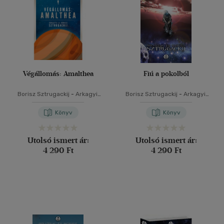
Végállomás: Amalthea
Fiú a pokolból
Borisz Sztrugackij
-
Arkagyij
Borisz Sztrugackij
-
Arkagyij
Sztrugackij
Sztrugackij
Könyv
Könyv
Utolsó ismert ár:
Utolsó ismert ár:
4 290 Ft
4 290 Ft