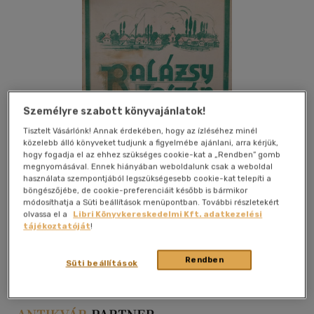
Személyre szabott könyvajánlatok!
Tisztelt Vásárlónk! Annak érdekében, hogy az ízléséhez minél
közelebb álló könyveket tudjunk a figyelmébe ajánlani, arra kérjük,
hogy fogadja el az ehhez szükséges cookie-kat a „Rendben” gomb
megnyomásával. Ennek hiányában weboldalunk csak a weboldal
használata szempontjából legszükségesebb cookie-kat telepíti a
böngészőjébe, de cookie-preferenciáit később is bármikor
módosíthatja a Süti beállítások menüpontban. További részletekért
olvassa el a
Libri Könyvkereskedelmi Kft. adatkezelési
tájékoztatóját
!
Kívánságlistához adom
Megosztom
Rendben
Süti beállítások
Bárd Ferenc És Fia
|
papír / puha kötés
|
13 oldal