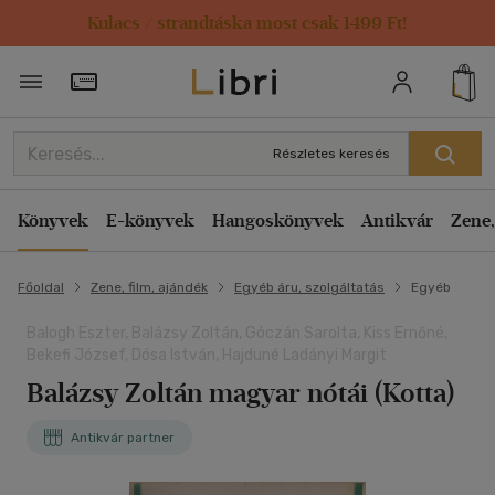
Kulacs / strandtáska most csak 1499 Ft!
Törzsvásárlói Kártya adatai
Részletes keresés
Könyvek
E-könyvek
Hangoskönyvek
Antikvár
Zene,
Főoldal
Zene, film, ajándék
Egyéb áru, szolgáltatás
Egyéb
Balogh Eszter, Balázsy Zoltán, Góczán Sarolta, Kiss Ernőné,
Bekefi József, Dósa István, Hajduné Ladányi Margit
Balázsy Zoltán magyar nótái (Kotta)
Antikvár partner