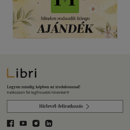
Libri
Legyen mindig képben az irodalommal!
Iratkozzon fel legfrissebb híreinkért!
Hírlevél-feliratkozás
Libri a Facebookon
Libri a Youtube-on
Libri az Instagramon
Libri a LinkedInen