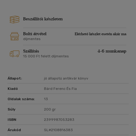
Beszállítói készleten
Bolti átvétel
Elérhető készlet esetén akár ma
díjmentes
Szállítás
4-6 munkanap
15 000 Ft felett díjmentes
Állapot:
jó állapotú antikvár könyv
Kiadó
Bárd Ferenc És Fia
Oldalak száma:
13
Súly
200 gr
ISBN
2399987053283
Árukód
SL#2108816383