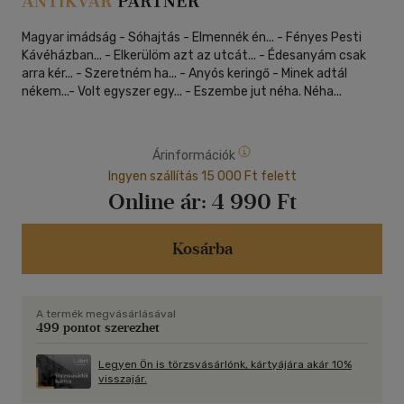
Magyar imádság - Sóhajtás - Elmennék én... - Fényes Pesti
Kávéházban... - Elkerülöm azt az utcát... - Édesanyám csak
arra kér... - Szeretném ha... - Anyós keringő - Minek adtál
nékem...- Volt egyszer egy... - Eszembe jut néha. Néha...
Árinformációk
Ingyen szállítás 15 000 Ft felett
Online ár:
4 990 Ft
Kosárba
A termék megvásárlásával
499 pontot szerezhet
Legyen Ön is törzsvásárlónk, kártyájára akár 10%
visszajár.