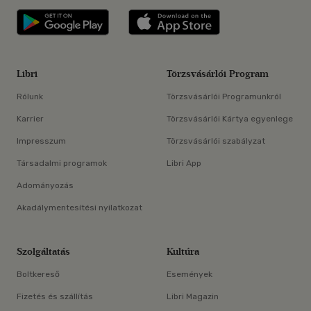
Libri applikáció Szerezd meg: Google P
Libri applikáció 
Libri
Törzsvásárlói Program
Rólunk
Törzsvásárlói Programunkról
Karrier
Törzsvásárlói Kártya egyenlege
Impresszum
Törzsvásárlói szabályzat
Társadalmi programok
Libri App
Adományozás
Akadálymentesítési nyilatkozat
Szolgáltatás
Kultúra
Boltkereső
Események
Fizetés és szállítás
Libri Magazin