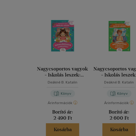
Nagycsoportos vagyok
Nagycsoportos va
- Iskolás leszek:
- Iskolás leszek
Íráselőkészítő
Matematikát előkés
Deákné B. Katalin
Deákné B. Katalin
munkafüzet
munkafüzet
Könyv
Könyv
Árinformációk
Árinformációk
Borító ár:
Borító ár:
2 490 Ft
2 600 Ft
Kosárba
Kosárba