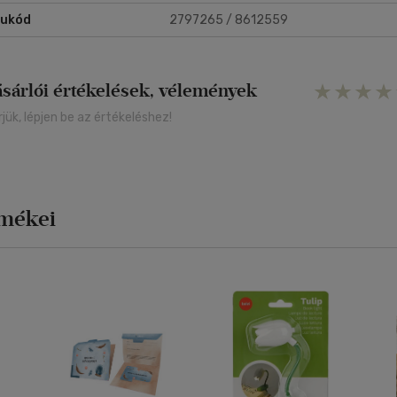
rukód
2797265 / 8612559
ásárlói értékelések, vélemények
rjük, lépjen be az értékeléshez!
rmékei