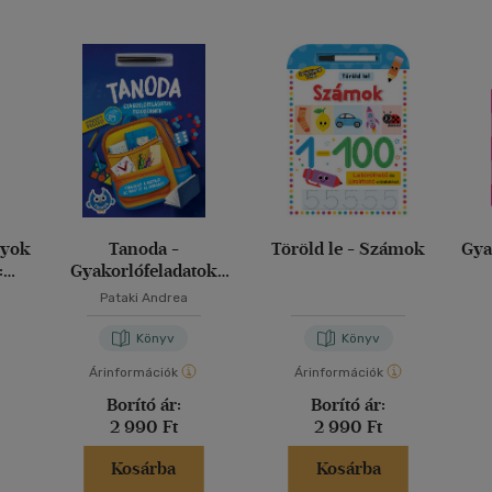
gyok
Tanoda -
Töröld le - Számok
Gya
:
Gyakorlófeladatok
zítő
elsősöknek
Pataki Andrea
Könyv
Könyv
Árinformációk
Árinformációk
Borító ár:
Borító ár:
2 990 Ft
2 990 Ft
Kosárba
Kosárba