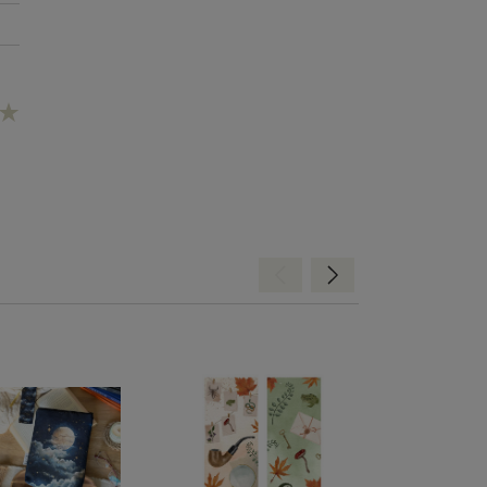
Hátra
Előre