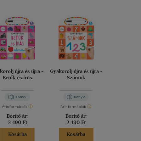
korolj újra és újra -
Gyakorolj újra és újra -
Tanoda
Betűk és írás
Számok
Gyakorlófel
másodikos
Könyv
Könyv
Kön
Árinformációk
Árinformációk
Árinformáci
Borító ár:
Borító ár:
Borító 
2 490 Ft
2 490 Ft
2 990 
Kosárba
Kosárba
Kosár