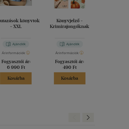
 utazások könyvtok
Könyvjelző -
Bordó Books,
- XXL
Krimirajongóknak
magic könyv
Ajándék
Ajándék
Aján
Árinformációk
Árinformációk
Árinformáci
Fogyasztói ár:
Fogyasztói ár:
Fogyasztó
6 990 Ft
490 Ft
6 990 
Kosárba
Kosárba
Kosár
Hátra
Előre