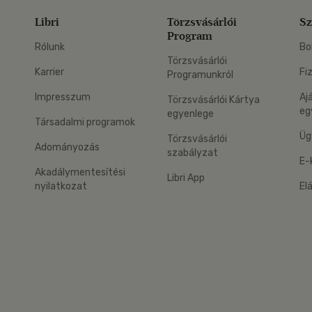
Libri
Törzsvásárlói
Sz
Program
Rólunk
Bo
Törzsvásárlói
Karrier
Fi
Programunkról
Impresszum
Aj
Törzsvásárlói Kártya
eg
egyenlege
Társadalmi programok
Üg
Törzsvásárlói
Adományozás
szabályzat
E-
Akadálymentesítési
Libri App
nyilatkozat
El
eg: Google Play
 applikáció Letölthető az App Store-ból