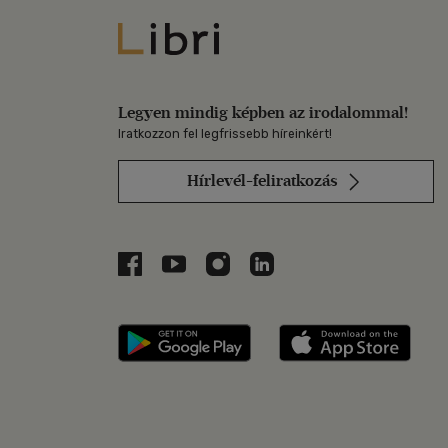
Libri
Legyen mindig képben az irodalommal!
Iratkozzon fel legfrissebb híreinkért!
Hírlevél-feliratkozás
Libri a Facebookon
Libri a Youtube-on
Libri az Instagramon
Libri a LinkedInen
Libri applikáció Szerezd m
Libri