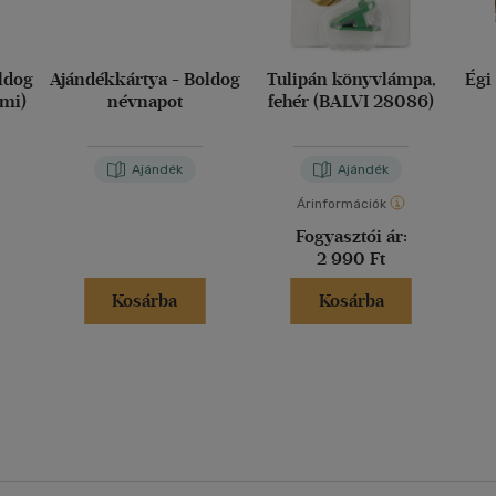
ldog
Ajándékkártya - Boldog
Tulipán könyvlámpa,
Égi
imi)
névnapot
fehér (BALVI 28086)
Ajándék
Ajándék
Árinformációk
Fogyasztói ár:
2 990 Ft
Kosárba
Kosárba