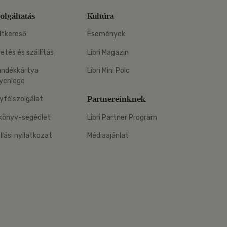
olgáltatás
Kultúra
ltkereső
Események
zetés és szállítás
Libri Magazin
ándékkártya
Libri Mini Polc
yenlege
Partnereinknek
yfélszolgálat
könyv-segédlet
Libri Partner Program
állási nyilatkozat
Médiaajánlat