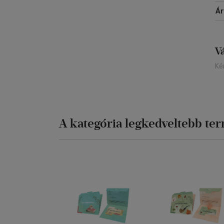
Á
V
Ké
A kategória legkedveltebb te