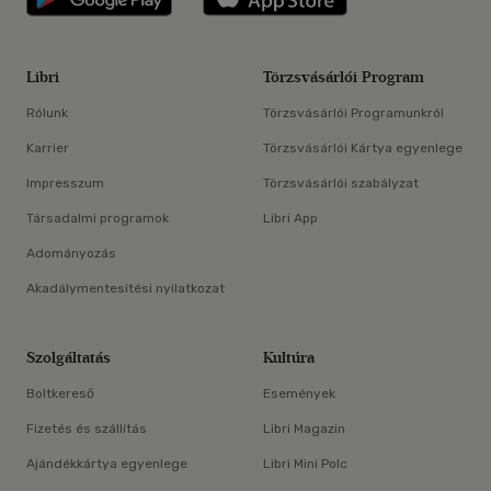
Libri
Törzsvásárlói Program
Rólunk
Törzsvásárlói Programunkról
Karrier
Törzsvásárlói Kártya egyenlege
Impresszum
Törzsvásárlói szabályzat
Társadalmi programok
Libri App
Adományozás
Akadálymentesítési nyilatkozat
Szolgáltatás
Kultúra
Boltkereső
Események
Fizetés és szállítás
Libri Magazin
Ajándékkártya egyenlege
Libri Mini Polc