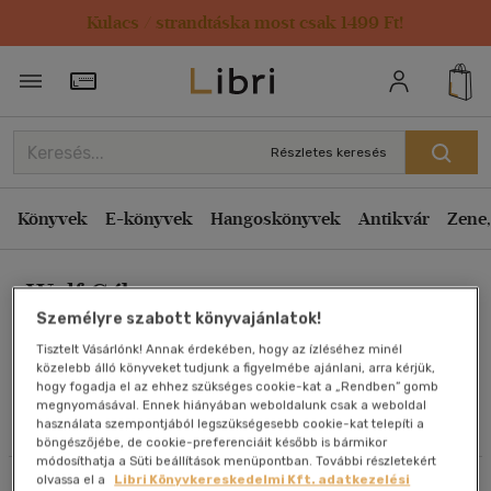
Kulacs / strandtáska most csak 1499 Ft!
Rendezés
Törzsvásárlói Kártya adatai
Rendezés
Kiadás éve szerint csökkenő
Részletes keresés
Kiadás éve szerint növekvő
Ár szerint csökkenő
Könyvek
E-könyvek
Hangoskönyvek
Antikvár
Zene,
Ár szerint növekvő
Wolf Gábor
Eladott darabszám szerint csökkenő
Személyre szabott könyvajánlatok!
Eladott darabszám szerint növekvő
Tisztelt Vásárlónk! Annak érdekében, hogy az ízléséhez minél
Cím szerint A-Z
közelebb álló könyveket tudjunk a figyelmébe ajánlani, arra kérjük,
Művei
hogy fogadja el az ehhez szükséges cookie-kat a „Rendben” gomb
Szerző szerint A-Z
megnyomásával. Ennek hiányában weboldalunk csak a weboldal
használata szempontjából legszükségesebb cookie-kat telepíti a
Olvasói vélemények
böngészőjébe, de cookie-preferenciáit később is bármikor
Megjelenítés
módosíthatja a Süti beállítások menüpontban. További részletekért
olvassa el a
Libri Könyvkereskedelmi Kft. adatkezelési
Szűrés
Rendezés
20 db / oldal