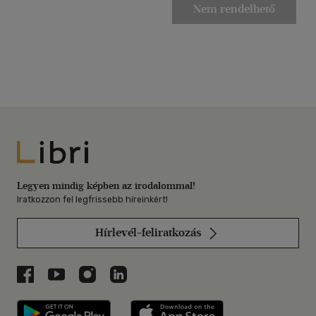
Nem rendelhető
Libri
Legyen mindig képben az irodalommal!
Iratkozzon fel legfrissebb híreinkért!
Hírlevél-feliratkozás
Libri a Facebookon
Libri a Youtube-on
Libri az Instagramon
Libri a LinkedInen
Libri applikáció Szerezd meg: Google P
Libri applikáció 