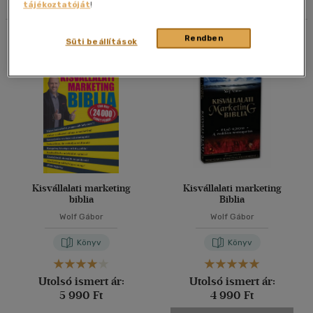
tájékoztatóját
!
40 db / oldal
Összesen
2
db
Rendben
Süti beállítások
Alkalmaz
Kisvállalati marketing
Kisvállalati marketing
biblia
Biblia
Wolf Gábor
Wolf Gábor
Könyv
Könyv
Utolsó ismert ár:
Utolsó ismert ár:
5 990 Ft
4 990 Ft