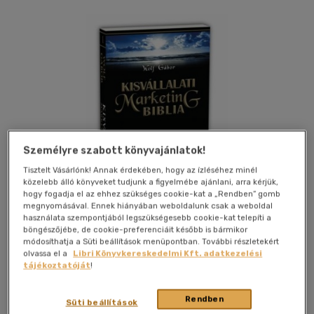
Személyre szabott könyvajánlatok!
Tisztelt Vásárlónk! Annak érdekében, hogy az ízléséhez minél
közelebb álló könyveket tudjunk a figyelmébe ajánlani, arra kérjük,
hogy fogadja el az ehhez szükséges cookie-kat a „Rendben” gomb
megnyomásával. Ennek hiányában weboldalunk csak a weboldal
használata szempontjából legszükségesebb cookie-kat telepíti a
böngészőjébe, de cookie-preferenciáit később is bármikor
módosíthatja a Süti beállítások menüpontban. További részletekért
olvassa el a
Libri Könyvkereskedelmi Kft. adatkezelési
Kívánságlistához adom
Megosztom
tájékoztatóját
!
Rendben
Süti beállítások
Pongor Publishing Kft.
|
2010
|
magyar nyelvű
|
puhatáblás
|