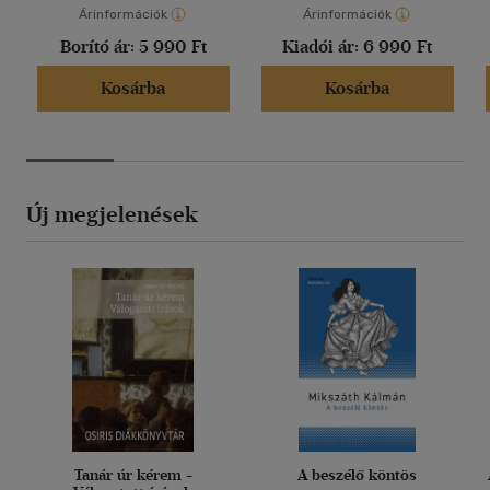
Árinformációk
Árinformációk
Borító ár:
5 990 Ft
Kiadói ár:
6 990 Ft
Kosárba
Kosárba
Új megjelenések
Tanár úr kérem -
A beszélő köntös