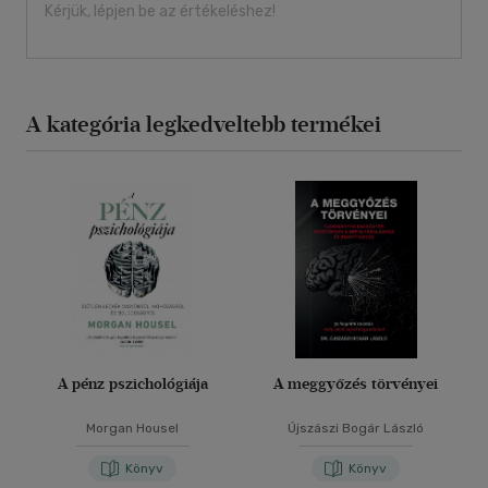
Kérjük, lépjen be az értékeléshez!
A kategória legkedveltebb termékei
A pénz pszichológiája
A meggyőzés törvényei
Morgan Housel
Újszászi Bogár László
Könyv
Könyv