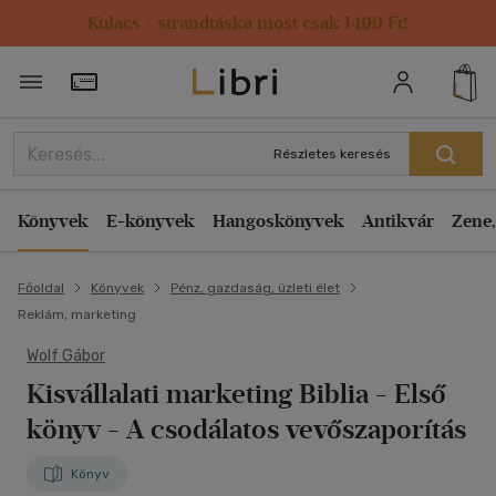
Kulacs / strandtáska most csak 1499 Ft!
Törzsvásárlói Kártya adatai
Részletes keresés
Könyvek
E-könyvek
Hangoskönyvek
Antikvár
Zene,
Főoldal
Könyvek
Pénz, gazdaság, üzleti élet
Reklám, marketing
Wolf Gábor
Kisvállalati marketing Biblia
- Első
könyv - A csodálatos vevőszaporítás
Könyv