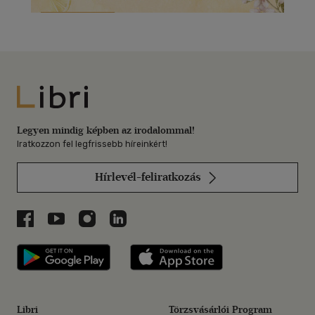
Libri
Legyen mindig képben az irodalommal!
Iratkozzon fel legfrissebb híreinkért!
Hírlevél-feliratkozás
Libri a Facebookon
Libri a Youtube-on
Libri az Instagramon
Libri a LinkedInen
Libri applikáció Szerezd meg: Google P
Libri applikáció 
Libri
Törzsvásárlói Program