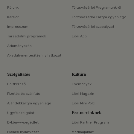
Rólunk
Törzsvásárlói Programunkról
Karrier
Törzsvásárlói Kártya egyenlege
Impresszum
Törzsvásárlói szabályzat
Társadalmi programok
Libri App
Adományozás
Akadálymentesítési nyilatkozat
Szolgáltatás
Kultúra
Boltkereső
Események
Fizetés és szállítás
Libri Magazin
Ajándékkártya egyenlege
Libri Mini Polc
Partnereinknek
Ügyfélszolgálat
E-könyv-segédlet
Libri Partner Program
Elállási nyilatkozat
Médiaajánlat