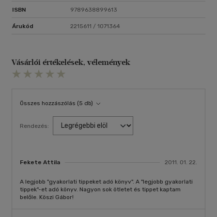
ISBN
9789638899613
Árukód
2215611 / 1071364
Vásárlói értékelések, vélemények
Összes hozzászólás (5 db)
Rendezés:
Fekete Attila
2011. 01. 22.
A legjobb "gyakorlati tippeket adó könyv". A "legjobb gyakorlati
tippek"-et adó könyv. Nagyon sok ötletet és tippet kaptam
belőle. Köszi Gábor!