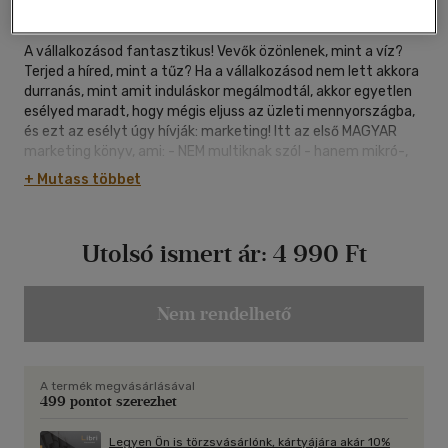
298 oldal
A vállalkozásod fantasztikus! Vevők özönlenek, mint a víz?
Terjed a híred, mint a tűz? Ha a vállalkozásod nem lett akkora
durranás, mint amit induláskor megálmodtál, akkor egyetlen
esélyed maradt, hogy mégis eljuss az üzleti mennyországba,
és ezt az esélyt úgy hívják: marketing! Itt az első MAGYAR
marketing könyv, ami: - NEM multiknak szól - hanem mikró-,
kis- és közepes vállalatoknak - NEM amerikai könyv fordítása
+ Mutass többet
- hanem 100% magyar tapasztalat, - NEM elméleti tananyag
- hanem csupa példa és gyakorlati tipp.
Utolsó ismert ár:
4 990 Ft
Nem rendelhető
A termék megvásárlásával
499 pontot szerezhet
Legyen Ön is törzsvásárlónk, kártyájára akár 10%