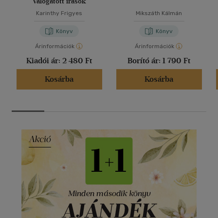
Válogatott írások
Karinthy Frigyes
Mikszáth Kálmán
Könyv
Könyv
Árinformációk
Árinformációk
Kiadói ár:
2 480 Ft
Borító ár:
1 790 Ft
Kosárba
Kosárba