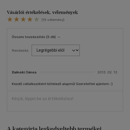
Vásárlói értékelések, vélemények
(15 vélemény)
Összes hozzászólás (5 db)
Rendezés:
Dalnoki János
2013. 02. 13.
Kezdő vállalkozóként kötelező alapmű! Szeretettel ajánlom:-)
Kérjük, lépjen be az értékeléshez!
A kategória legkedveltebb termékei