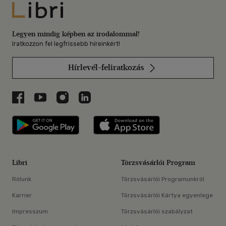
Libri
Legyen mindig képben az irodalommal!
Iratkozzon fel legfrissebb híreinkért!
Hírlevél-feliratkozás
Libri a Facebookon
Libri a Youtube-on
Libri az Instagramon
Libri a LinkedInen
Libri applikáció Szerezd meg: Google P
Libri applikáció 
Libri
Törzsvásárlói Program
Rólunk
Törzsvásárlói Programunkról
Karrier
Törzsvásárlói Kártya egyenlege
Impresszum
Törzsvásárlói szabályzat