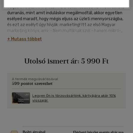
A vállalkozásod fantasztikus! Vevők özönlenek, mint a víz?
Terjed a híred, mint a tűz? Ha a vállalkozásod nem lett akkora
durranás, mint amit induláskor megálmodtál, akkor egyetlen
esélyed maradt, hogy mégis eljuss az üzleti mennyországba,
és ezt az esélyt úgy hívják: marketing! Itt az első Magyar
marketing könyv, ami: - Nem multiknak szól - hanem mikró-,
kis- és közepes vállalatoknak - Nem amerikai könyv fordítása
+ Mutass többet
- hanem 100% magyar tapasztalat, - Nem elméleti tananyag
- hanem csupa példa és gyakorlati tipp.
Utolsó ismert ár:
5 990 Ft
A termék megvásárlásával
599 pontot szerezhet
Legyen Ön is törzsvásárlónk, kártyájára akár 10%
visszajár.
Bolti átvétel
Elérhető készlet esetén akár ma