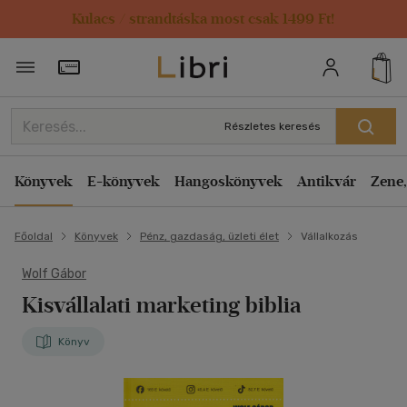
Kulacs / strandtáska most csak 1499 Ft!
Törzsvásárlói Kártya adatai
Részletes keresés
Könyvek
E-könyvek
Hangoskönyvek
Antikvár
Zene,
Főoldal
Könyvek
Pénz, gazdaság, üzleti élet
Vállalkozás
Wolf Gábor
Kisvállalati marketing biblia
Könyv