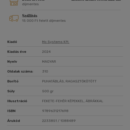
díjmentes
Szállítás
15 000 Ft felett díjmentes
Kiadó
Mc Systems Kft.
Kiadás éve
2024
Nyelv
MAGYAR
Oldalak száma:
310
Borító
PUHATÁBLÁS, RAGASZTÓKÖTÖTT
Súly
500 gr
Illusztráció
FEKETE-FEHÉR KÉPEKKEL, ÁBRÁKKAL
ISBN
9789631217698
Árukód
2233851 / 1088489