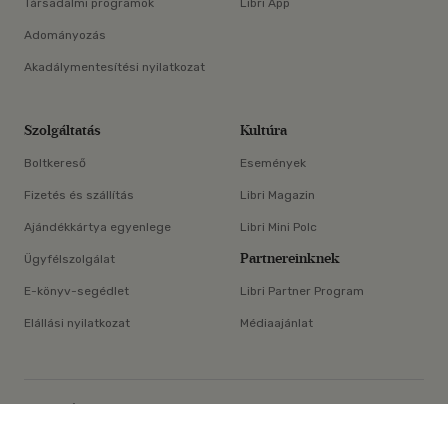
Társadalmi programok
Libri App
Adományozás
Akadálymentesítési nyilatkozat
Szolgáltatás
Kultúra
Boltkereső
Események
Fizetés és szállítás
Libri Magazin
Ajándékkártya egyenlege
Libri Mini Polc
Partnereinknek
Ügyfélszolgálat
E-könyv-segédlet
Libri Partner Program
Elállási nyilatkozat
Médiaajánlat
×
ÁSZF
Adatvédelem
Oldaltérkép
Süti beállítások
© Libri Könyvkereskedelmi Kft. Minden jog fenntartva!