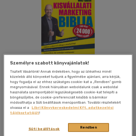
Személyre szabott könyvajánlatok!
Tisztelt Vásárlónk! Annak érdekében, hogy az ízléséhez minél
közelebb álló könyveket tudjunk a figyelmébe ajánlani, arra kérjük,
hogy fogadja el az ehhez szükséges cookie-kat a „Rendben” gomb
megnyomásával. Ennek hiányában weboldalunk csak a weboldal
használata szempontjából legszükségesebb cookie-kat telepíti a
Kívánságlistához adom
Megosztom
böngészőjébe, de cookie-preferenciáit később is bármikor
módosíthatja a Süti beállítások menüpontban. További részletekért
(15 vélemény)
olvassa el a
Libri Könyvkereskedelmi Kft. adatkezelési
tájékoztatóját
!
Mc Systems Kft.
|
2024
|
magyar nyelvű
|
puhatáblás,
ragasztókötött
|
310 oldal
Rendben
Süti beállítások