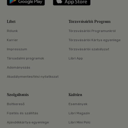
Libri
Törzsvásárlói Program
Rólunk
Törzsvásárlói Programunkról
Karrier
Törzsvásárlói Kártya egyenlege
Impresszum
Törzsvásárlói szabályzat
Társadalmi programok
Libri App
Adományozás
Akadálymentesítési nyilatkozat
Szolgáltatás
Kultúra
Boltkereső
Események
Fizetés és szállítás
Libri Magazin
Ajándékkártya egyenlege
Libri Mini Polc