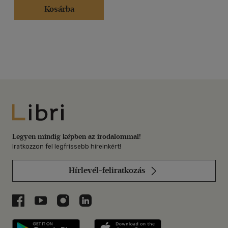
Kosárba
Libri
Legyen mindig képben az irodalommal!
Iratkozzon fel legfrissebb híreinkért!
Hírlevél-feliratkozás
Libri a Facebookon
Libri a Youtube-on
Libri az Instagramon
Libri a LinkedInen
Libri applikáció Szerezd meg: Google P
Libri applikáció 