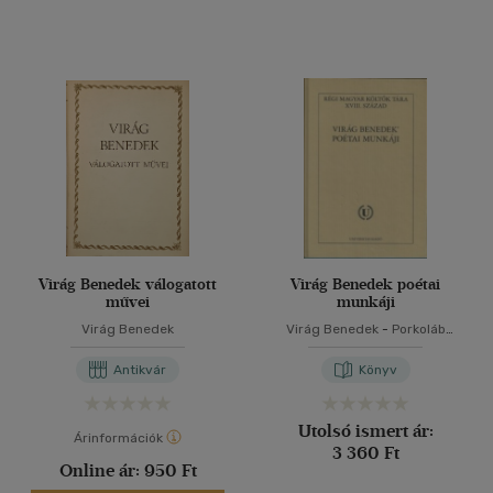
Virág Benedek válogatott
Virág Benedek poétai
művei
munkáji
Virág Benedek
Virág Benedek
-
Porkoláb
Tibor
Antikvár
Könyv
Utolsó ismert ár:
Árinformációk
3 360 Ft
Online ár:
950 Ft