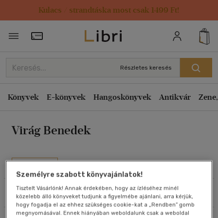
Kulacs / strandtáska most csak 1499 Ft!
Rendezés
Törzsvásárlói Kártya adatai
Rendezés
Kiadás éve szerint csökkenő
Részletes keresés
Kiadás éve szerint növekvő
Ár szerint csökkenő
Könyvek
E-könyvek
Hangoskönyvek
Antikvár
Zene,
Ár szerint növekvő
Virág Benedek
Eladott darabszám szerint csökkenő
Eladott darabszám szerint növekvő
Cím szerint A-Z
Művei
Szerző szerint A-Z
Személyre szabott könyvajánlatok!
Tisztelt Vásárlónk! Annak érdekében, hogy az ízléséhez minél
Szűrés
Rendezés
közelebb álló könyveket tudjunk a figyelmébe ajánlani, arra kérjük,
Megjelenítés
hogy fogadja el az ehhez szükséges cookie-kat a „Rendben” gomb
megnyomásával. Ennek hiányában weboldalunk csak a weboldal
20 db / oldal