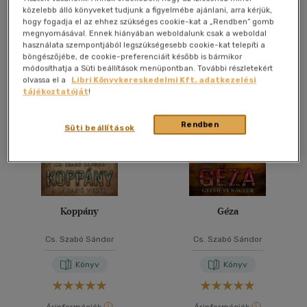
közelebb álló könyveket tudjunk a figyelmébe ajánlani, arra kérjük,
Kosárba
Kosárba
hogy fogadja el az ehhez szükséges cookie-kat a „Rendben” gomb
megnyomásával. Ennek hiányában weboldalunk csak a weboldal
használata szempontjából legszükségesebb cookie-kat telepíti a
böngészőjébe, de cookie-preferenciáit később is bármikor
módosíthatja a Süti beállítások menüpontban. További részletekért
olvassa el a
Libri Könyvkereskedelmi Kft. adatkezelési
tájékoztatóját
!
Rendben
Süti beállítások
Koppány
Géza
Cs. Szabó Sándor
Cs. Szabó Sándor
Könyv
Könyv