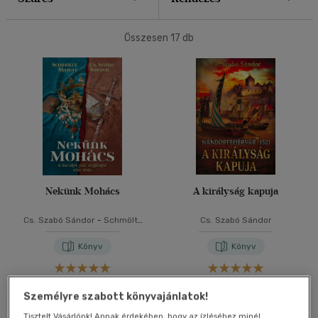
40 db / oldal
Összesen
17
db
Alkalmaz
Nekünk Mohács
A királyság kapuja
Cs. Szabó Sándor
-
Schmöltz
Cs. Szabó Sándor
Margit
Könyv
Könyv
Árinformációk
Árinformációk
Személyre szabott könyvajánlatok!
Kiadói ár:
6 999 Ft
Borító ár:
4 999 Ft
Tisztelt Vásárlónk! Annak érdekében, hogy az ízléséhez minél