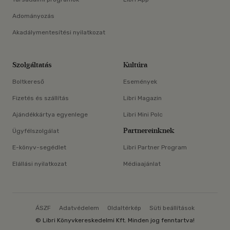
Adományozás
Akadálymentesítési nyilatkozat
Szolgáltatás
Kultúra
Boltkereső
Események
Fizetés és szállítás
Libri Magazin
Ajándékkártya egyenlege
Libri Mini Polc
Partnereinknek
Ügyfélszolgálat
E-könyv-segédlet
Libri Partner Program
Elállási nyilatkozat
Médiaajánlat
ÁSZF
Adatvédelem
Oldaltérkép
Süti beállítások
© Libri Könyvkereskedelmi Kft. Minden jog fenntartva!