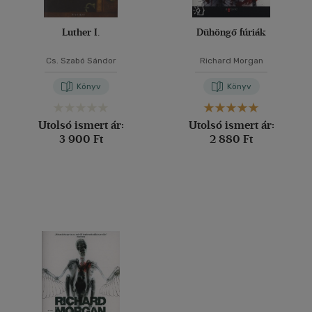
Luther I.
Dühöngő fúriák
Cs. Szabó Sándor
Richard Morgan
Könyv
Könyv
Utolsó ismert ár:
Utolsó ismert ár:
3 900 Ft
2 880 Ft