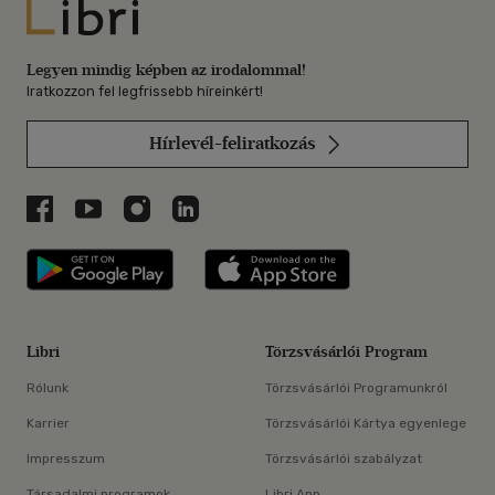
Libri
Legyen mindig képben az irodalommal!
Iratkozzon fel legfrissebb híreinkért!
Hírlevél-feliratkozás
Libri a Facebookon
Libri a Youtube-on
Libri az Instagramon
Libri a LinkedInen
Libri applikáció Szerezd meg: Google P
Libri applikáció 
Libri
Törzsvásárlói Program
Rólunk
Törzsvásárlói Programunkról
Karrier
Törzsvásárlói Kártya egyenlege
Impresszum
Törzsvásárlói szabályzat
Társadalmi programok
Libri App