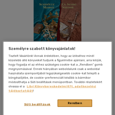
Személyre szabott könyvajánlatok!
Tisztelt Vásárlónk! Annak érdekében, hogy az ízléséhez minél
közelebb álló könyveket tudjunk a figyelmébe ajánlani, arra kérjük,
hogy fogadja el az ehhez szükséges cookie-kat a „Rendben” gomb
megnyomásával. Ennek hiányában weboldalunk csak a weboldal
használata szempontjából legszükségesebb cookie-kat telepíti a
böngészőjébe, de cookie-preferenciáit később is bármikor
módosíthatja a Süti beállítások menüpontban. További részletekért
olvassa el a
Libri Könyvkereskedelmi Kft. adatkezelési
Kívánságlistához adom
Megosztom
tájékoztatóját
!
(1 vélemény)
Rendben
Süti beállítások
Gold Book
|
2026
|
magyar nyelvű
|
keménytábla, védőborító
|
457 oldal