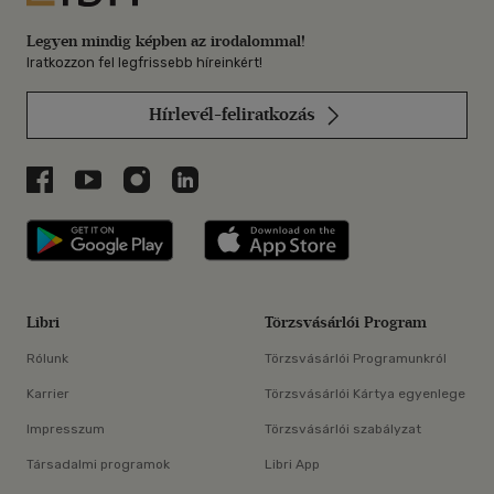
Legyen mindig képben az irodalommal!
Iratkozzon fel legfrissebb híreinkért!
Hírlevél-feliratkozás
Libri a Facebookon
Libri a Youtube-on
Libri az Instagramon
Libri a LinkedInen
Libri applikáció Szerezd meg: Google P
Libri applikáció 
Libri
Törzsvásárlói Program
Rólunk
Törzsvásárlói Programunkról
Karrier
Törzsvásárlói Kártya egyenlege
Impresszum
Törzsvásárlói szabályzat
Társadalmi programok
Libri App