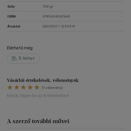
Súly
758 gr
ISBN
9789634267669
Árukód
2807007 / 1239319
Elérhető még:
E-könyv
Vásárlói értékelések, vélemények
(1 vélemény)
Kérjük, lépjen be az értékeléshez!
A szerző további művei