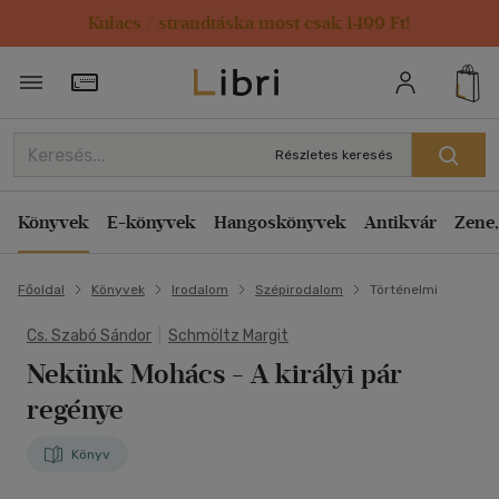
Kulacs / strandtáska most csak 1499 Ft!
Törzsvásárlói Kártya adatai
Részletes keresés
Könyvek
E-könyvek
Hangoskönyvek
Antikvár
Zene,
Főoldal
Könyvek
Irodalom
Szépirodalom
Történelmi
Cs. Szabó Sándor
|
Schmöltz Margit
Nekünk Mohács
- A királyi pár
regénye
Könyv