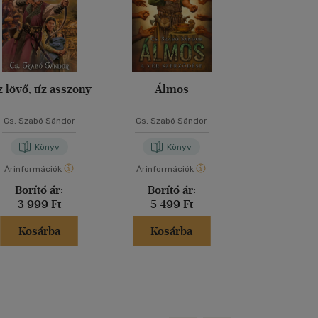
z lövő, tíz asszony
Álmos
Koppány 
Cs. Szabó Sándor
Cs. Szabó Sándor
Cs. Szabó S
Könyv
Könyv
Kön
Árinformációk
Árinformációk
Árinformáci
Borító ár:
Borító ár:
Borító 
3 999 Ft
5 499 Ft
5 499 
Kosárba
Kosárba
Kosár