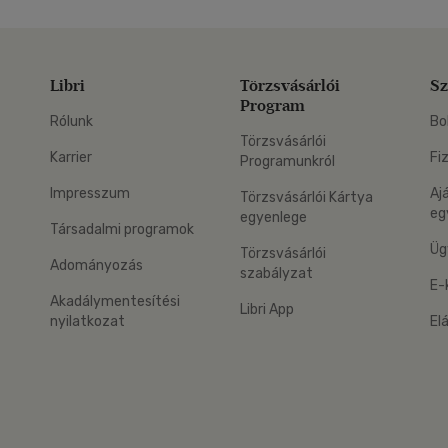
Libri
Törzsvásárlói
Sz
Program
Rólunk
Bo
Törzsvásárlói
Karrier
Fi
Programunkról
Impresszum
Aj
Törzsvásárlói Kártya
eg
egyenlege
Társadalmi programok
Üg
Törzsvásárlói
Adományozás
szabályzat
E-
Akadálymentesítési
Libri App
nyilatkozat
El
eg: Google Play
 applikáció Letölthető az App Store-ból