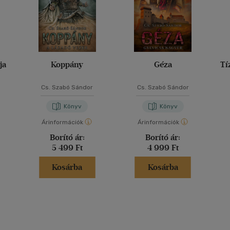
ja
Koppány
Géza
Tí
Cs. Szabó Sándor
Cs. Szabó Sándor
Könyv
Könyv
Árinformációk
Árinformációk
Borító ár:
Borító ár:
5 499 Ft
4 999 Ft
Kosárba
Kosárba