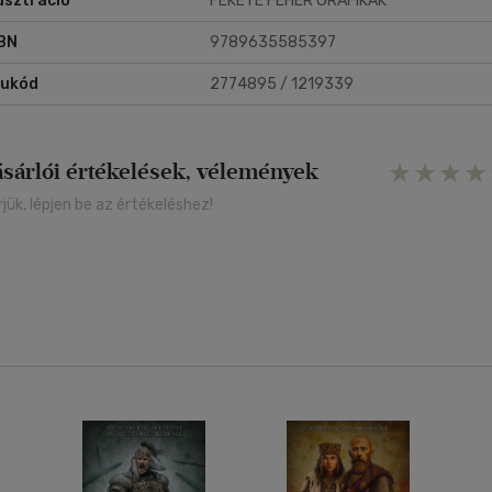
lusztráció
FEKETE FEHÉR GRAFIKÁK
BN
9789635585397
rukód
2774895 / 1219339
ásárlói értékelések, vélemények
rjük, lépjen be az értékeléshez!