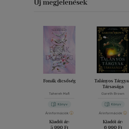
Új megjelenések
Fonák dicsőség
Talányos Tárgy
Társasága
Tahereh Mafi
Gareth Brown
Könyv
Könyv
Árinformációk
Árinformációk
Kiadói ár:
Kiadói ár:
5 990 Ft
6 990 Ft