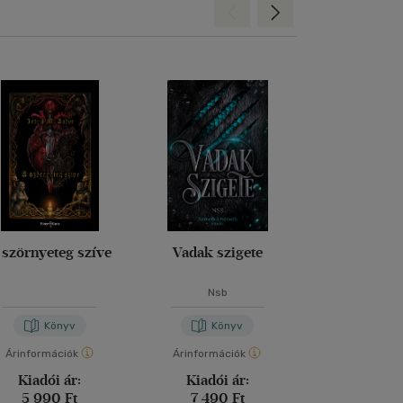
Hátra
Előre
 szörnyeteg szíve
Vadak szigete
Atalan
Nsb
Jennifer S
Könyv
Könyv
Kön
Árinformációk
Árinformációk
Árinformáci
Kiadói ár:
Kiadói ár:
Kiadói 
5 990 Ft
7 490 Ft
5 199 