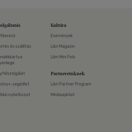
olgáltatás
Kultúra
ltkereső
Események
zetés és szállítás
Libri Magazin
ándékkártya
Libri Mini Polc
yenlege
Partnereinknek
yfélszolgálat
könyv-segédlet
Libri Partner Program
állási nyilatkozat
Médiaajánlat