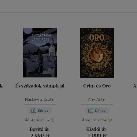
ak
Évszázadok vámpírjai
Grim és Oro
A
Muskovits Eszter
Alex Aster
Könyv
Könyv
Árinformációk
Árinformációk
Borító ár:
Kiadói ár:
2 990 Ft
11 999 Ft