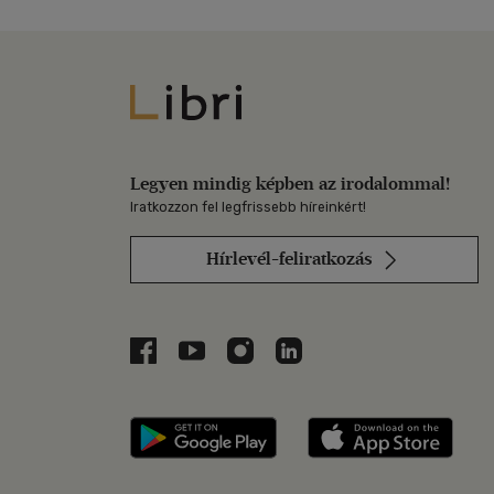
Libri
Legyen mindig képben az irodalommal!
Iratkozzon fel legfrissebb híreinkért!
Hírlevél-feliratkozás
Libri a Facebookon
Libri a Youtube-on
Libri az Instagramon
Libri a LinkedInen
Libri applikáció Szerezd m
Libri