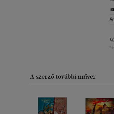
Il
IS
Á
V
Ké
A szerző további művei