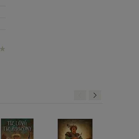
Hátra
Előre