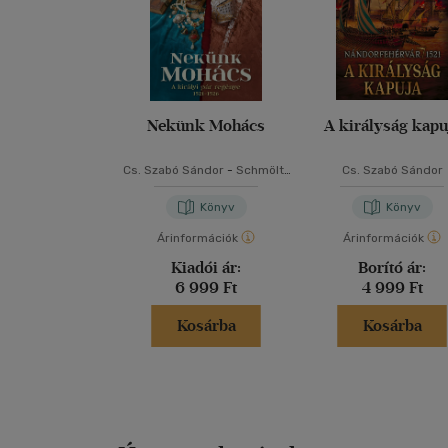
Nekünk Mohács
A királyság kapu
Cs. Szabó Sándor
-
Schmöltz
Cs. Szabó Sándor
Margit
Könyv
Könyv
Árinformációk
Árinformációk
Kiadói ár:
Borító ár:
6 999 Ft
4 999 Ft
Kosárba
Kosárba