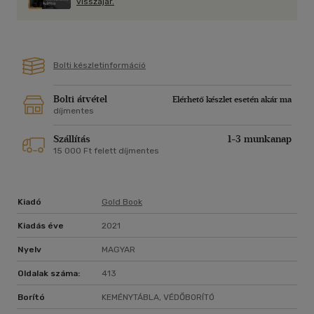
visszajár.
Cs. Szabó Sándor egyedi hangvételű, lebilincselő regénye
Levedi, Emese és Álmos alakjára összpontosítva fest nagy
ívű, mégis aprólékos képet a honfoglaló magyarság
Bolti készletinformáció
történetének egyik legmeghatározóbb eseményéről,
mindennapjairól és hitvilágáról.
Bolti átvétel
Elérhető készlet esetén akár ma
díjmentes
Szállítás
1-3 munkanap
15 000 Ft felett díjmentes
Kiadó
Gold Book
Kiadás éve
2021
Nyelv
MAGYAR
Oldalak száma:
413
Borító
KEMÉNYTÁBLA, VÉDŐBORÍTÓ