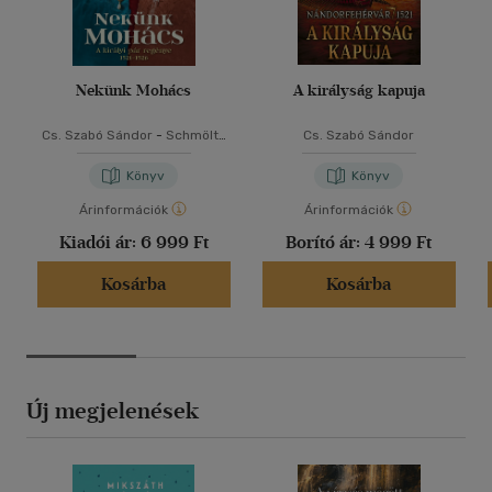
Nekünk Mohács
A királyság kapuja
Cs. Szabó Sándor
-
Schmöltz
Cs. Szabó Sándor
Margit
Könyv
Könyv
Árinformációk
Árinformációk
Kiadói ár:
6 999 Ft
Borító ár:
4 999 Ft
Kosárba
Kosárba
Új megjelenések