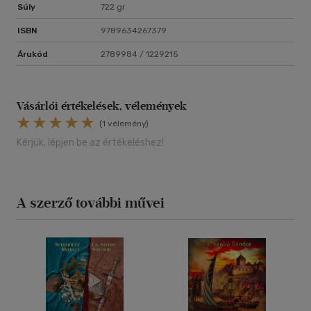
Súly
722 gr
ISBN
9789634267379
Árukód
2789984 / 1229215
Vásárlói értékelések, vélemények
(1 vélemény)
Kérjük, lépjen be az értékeléshez!
A szerző további művei