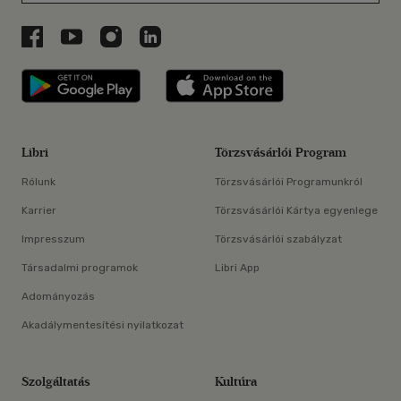
Libri a Facebookon
Libri a Youtube-on
Libri az Instagramon
Libri a LinkedInen
Libri applikáció Szerezd meg: Google P
Libri applikáció 
Libri
Törzsvásárlói Program
Rólunk
Törzsvásárlói Programunkról
Karrier
Törzsvásárlói Kártya egyenlege
Impresszum
Törzsvásárlói szabályzat
Társadalmi programok
Libri App
Adományozás
Akadálymentesítési nyilatkozat
Szolgáltatás
Kultúra