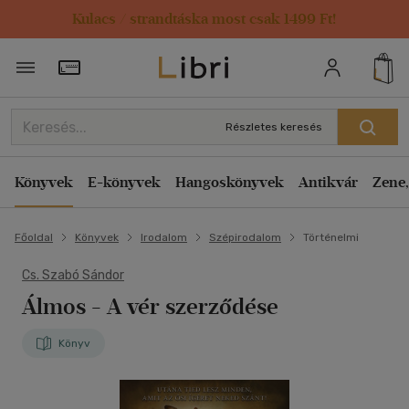
Kulacs / strandtáska most csak 1499 Ft!
Törzsvásárlói Kártya adatai
Részletes keresés
Könyvek
E-könyvek
Hangoskönyvek
Antikvár
Zene,
Főoldal
Könyvek
Irodalom
Szépirodalom
Történelmi
Cs. Szabó Sándor
Álmos
- A vér szerződése
Könyv