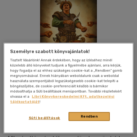
Személyre szabott könyvajánlatok!
Tisztelt Vásárlónk! Annak érdekében, hogy az ízléséhez minél
közelebb álló könyveket tudjunk a figyelmébe ajánlani, arra kérjük,
hogy fogadja el az ehhez szükséges cookie-kat a „Rendben” gomb
megnyomásával. Ennek hiányában weboldalunk csak a weboldal
használata szempontjából legszükségesebb cookie-kat telepíti a
böngészőjébe, de cookie-preferenciáit később is bármikor
módosíthatja a Süti beállítások menüpontban. További részletekért
Kívánságlistához adom
Megosztom
olvassa el a
Libri Könyvkereskedelmi Kft. adatkezelési
tájékoztatóját
!
(1 vélemény)
Rendben
Süti beállítások
Gold Book
|
2021
|
magyar nyelvű
|
keménytábla, védőborító
|
413 oldal