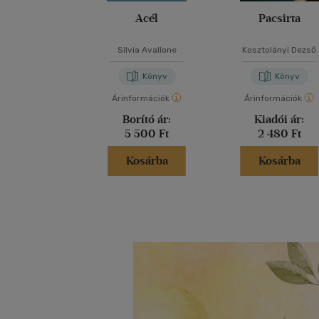
Acél
Pacsirta
Silvia Avallone
Kosztolányi Dezső
Könyv
Könyv
Árinformációk
Árinformációk
Borító ár:
Kiadói ár:
5 500 Ft
2 480 Ft
Kosárba
Kosárba