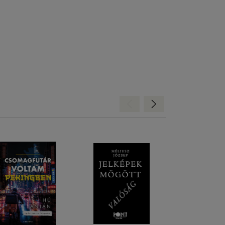
Hátra
Előre