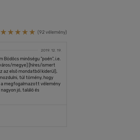
(92 vélemény)
2019. 12. 19.
m Bödôcs minôségu "poén", i.e.
isváros/megye] [híres/ismert
z az elsô mondatból kiderül),
imozdulni, túl tömény, hogy
r, a megfogalmazott vélemény
nagyon jó, találó és