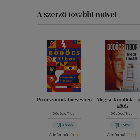
A szerző további művei
Prímszámok hóesésben
Meg se kínáltak - 
kötés
Bödőcs Tibor
Bödőcs Tibor
Könyv
Könyv
Árinformációk
Árinformációk