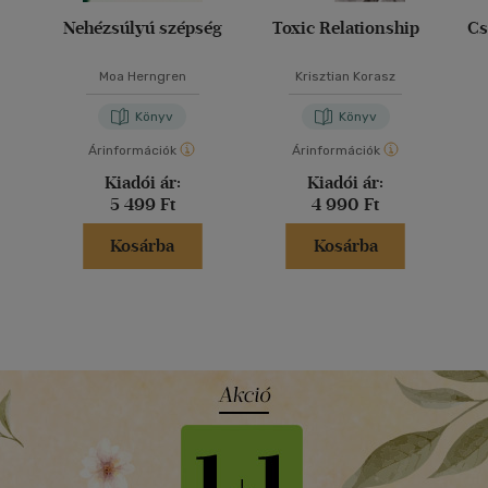
Nehézsúlyú szépség
Toxic Relationship
Cs
Moa Herngren
Krisztian Korasz
Könyv
Könyv
Árinformációk
Árinformációk
Kiadói ár:
Kiadói ár:
5 499 Ft
4 990 Ft
Kosárba
Kosárba