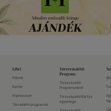
Libri
Törzsvásárlói
Sz
Program
Rólunk
Bo
Törzsvásárlói
Karrier
Fi
Programunkról
Impresszum
Aj
Törzsvásárlói Kártya
eg
egyenlege
Társadalmi programok
Üg
Törzsvásárlói