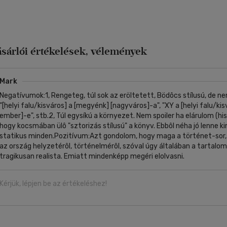
ásárlói értékelések, vélemények
Mark
Negatívumok:1, Rengeteg, túl sok az eröltetett, Bödôcs stílusú, de ne
"[helyi falu/kisváros] a [megyénk] [nagyváros]-a", "XY a [helyi falu/k
ember]-e", stb.2, Túl egysíkú a környezet. Nem spoiler ha elárulom (his
hogy kocsmában ülô "sztorizás stílusú" a könyv. Ebbôl néha jó lenne k
statikus minden.Pozitívum:Azt gondolom, hogy maga a történet-so
az ország helyzetérôl, történelmérôl, szóval úgy általában a tartalom 
tragikusan realista. Emiatt mindenképp megéri elolvasni.
Kérjük, lépjen be az értékeléshez!