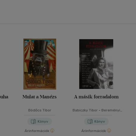
puha
Mulat a Manézs
A másik forradalom
Bödőcs Tibor
Babiczky Tibor
-
Bereményi
Géza
-
Berg Judit
-
Bödőcs
Tibor
-
Cserna-Szabó András
Könyv
Könyv
-
Dragomán György
-
Gerlóczy Márton
-
Háy János
-
Árinformációk
Árinformációk
Horváth Viktor
-
Kemény