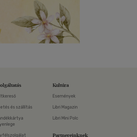
olgáltatás
Kultúra
ltkereső
Események
zetés és szállítás
Libri Magazin
ándékkártya
Libri Mini Polc
yenlege
Partnereinknek
yfélszolgálat