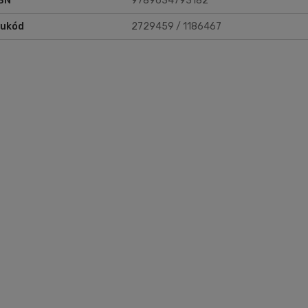
BN
9789634793182
rukód
2729459 / 1186467