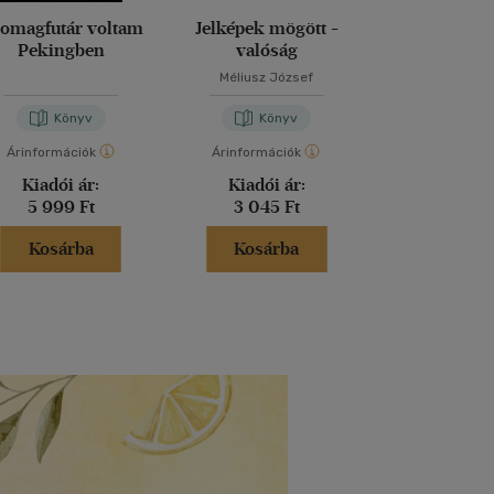
omagfutár voltam
Jelképek mögött -
Magd
Pekingben
valóság
Méliusz József
Nora Bos
Könyv
Könyv
Kön
Árinformációk
Árinformációk
Árinformáci
Kiadói ár:
Kiadói ár:
Kiadói 
5 999 Ft
3 045 Ft
5 999 
Kosárba
Kosárba
Kosár