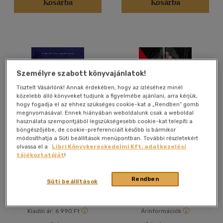
Kosárba
Kosárba
Felnőtt
(9128)
Nyelv szerint
Magyar
(8108)
Személyre szabott könyvajánlatok!
Amerikai angol
(3)
Tisztelt Vásárlónk! Annak érdekében, hogy az ízléséhez minél
Angol
(1489)
közelebb álló könyveket tudjunk a figyelmébe ajánlani, arra kérjük,
Angol-amerikai
(1)
hogy fogadja el az ehhez szükséges cookie-kat a „Rendben” gomb
megnyomásával. Ennek hiányában weboldalunk csak a weboldal
Dán
(1)
használata szempontjából legszükségesebb cookie-kat telepíti a
böngészőjébe, de cookie-preferenciáit később is bármikor
Francia
(45)
módosíthatja a Süti beállítások menüpontban. További részletekért
The Intruder
Kartal kalandos esküvője
Holland
(5)
olvassa el a
Libri Könyvkereskedelmi Kft. adatkezelési
tájékoztatóját
!
Lengyel
(1)
Freida McFadden
több nyelv megjelenítése
Rendben
Könyv
E-könyv
Süti beállítások
Vélemény szerint
Kiadói ár:
6 990 Ft
Árinformációk