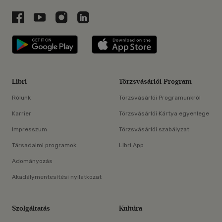
Libri a Facebookon
Libri a Youtube-on
Libri az Instagramon
Libri a LinkedInen
Libri applikáció Szerezd meg: Google P
Libri applikáció 
Libri
Törzsvásárlói Program
Rólunk
Törzsvásárlói Programunkról
Karrier
Törzsvásárlói Kártya egyenlege
Impresszum
Törzsvásárlói szabályzat
Társadalmi programok
Libri App
Adományozás
Akadálymentesítési nyilatkozat
Szolgáltatás
Kultúra