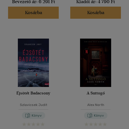
(1768)
Bevezető ár:
6 291 Ft
Kiadói ár:
4 790 Ft
(751)
Kosárba
Kosárba
(252)
(74)
(55)
(20394)
Alkalmaz
Éjsötét Badacsony
A Suttogó
Szlavicsek Judit
Alex North
Könyv
Könyv