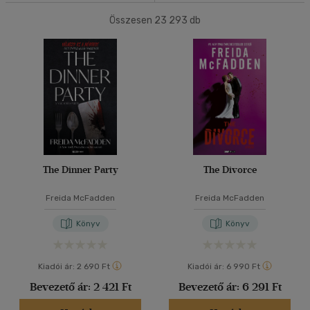
Összesen
23 293
db
40 db / oldal
Ár szerint
500 Ft alatt
(182)
500 Ft - 2500 Ft
(12479)
Alkalmaz
2500 Ft - 4500 Ft
(7315)
4500 Ft felett
(3460)
Korosztály szerint
The Dinner Party
The Divorce
Gyermek
(3)
mind
(3)
Freida McFadden
Freida McFadden
Ifjúsági
(72)
Könyv
Könyv
10 - 14 év
(4)
14 - 18 év
(44)
Kiadói ár:
2 690 Ft
Kiadói ár:
6 990 Ft
mind
(22)
Bevezető ár:
2 421 Ft
Bevezető ár:
6 291 Ft
Gyermek és ifjúsági
(3)