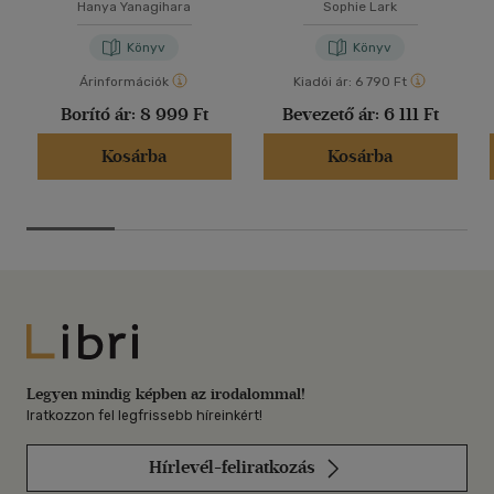
Hanya Yanagihara
Sophie Lark
Könyv
Könyv
Árinformációk
Kiadói ár:
6 790 Ft
Borító ár:
8 999 Ft
Bevezető ár:
6 111 Ft
Kosárba
Kosárba
Libri
Legyen mindig képben az irodalommal!
Iratkozzon fel legfrissebb híreinkért!
Hírlevél-feliratkozás