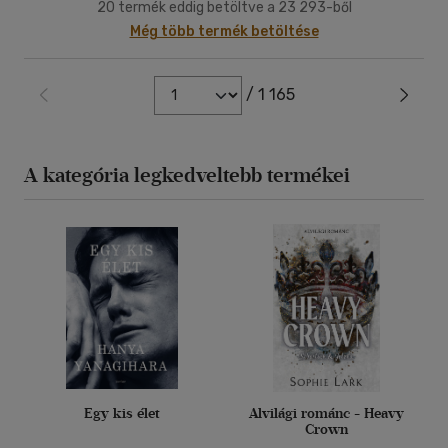
20 termék eddig betöltve a 23 293-ből
Még több termék betöltése
/ 1 165
A kategória legkedveltebb termékei
Egy kis élet
Alvilági románc - Heavy
Crown