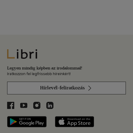
Libri
Legyen mindig képben az irodalommal!
Iratkozzon fel legfrissebb híreinkért!
Hírlevél-feliratkozás
Libri a Facebookon
Libri a Youtube-on
Libri az Instagramon
Libri a LinkedInen
Libri applikáció Szerezd meg: Google P
Libri applikáció 