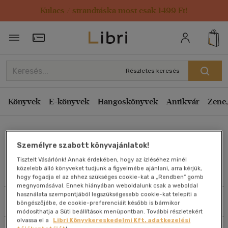
Kulacs / strandtáska most csak 1499 Ft!
Rendezés
Törzsvásárlói Kártya adatai
Rendezés
Kiadás éve szerint csökkenő
Részletes keresés
Kiadás éve szerint növekvő
Ár szerint csökkenő
Könyvek
E-könyvek
Hangoskönyvek
Antikvár
Zene,
Ár szerint növekvő
Kántor István
Eladott darabszám szerint csökkenő
Személyre szabott könyvajánlatok!
Eladott darabszám szerint növekvő
Tisztelt Vásárlónk! Annak érdekében, hogy az ízléséhez minél
Cím szerint A-Z
közelebb álló könyveket tudjunk a figyelmébe ajánlani, arra kérjük,
Művei
hogy fogadja el az ehhez szükséges cookie-kat a „Rendben” gomb
Szerző szerint A-Z
megnyomásával. Ennek hiányában weboldalunk csak a weboldal
használata szempontjából legszükségesebb cookie-kat telepíti a
Szűrés
Rendezés
böngészőjébe, de cookie-preferenciáit később is bármikor
Megjelenítés
módosíthatja a Süti beállítások menüpontban. További részletekért
olvassa el a
Libri Könyvkereskedelmi Kft. adatkezelési
20 db / oldal