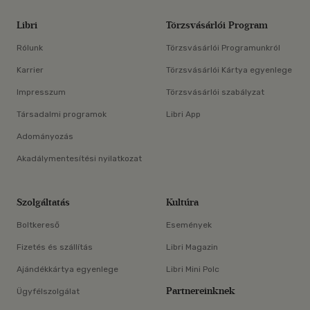
Libri
Törzsvásárlói Program
Rólunk
Törzsvásárlói Programunkról
Karrier
Törzsvásárlói Kártya egyenlege
Impresszum
Törzsvásárlói szabályzat
Társadalmi programok
Libri App
Adományozás
Akadálymentesítési nyilatkozat
Szolgáltatás
Kultúra
Boltkereső
Események
Fizetés és szállítás
Libri Magazin
Ajándékkártya egyenlege
Libri Mini Polc
Partnereinknek
Ügyfélszolgálat