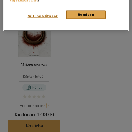
tájékoztatóját
!
Összesen
1
db
40 db / oldal
Rendben
Süti beállítások
Alkalmaz
Mózes szarvai
Kántor István
Könyv
Árinformációk
Kiadói ár:
4 490 Ft
Kosárba