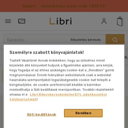
Kulacs / strandtáska most csak 1499 Ft!
Törzsvásárlói Kártya adatai
Részletes keresés
Személyre szabott könyvajánlatok!
Könyvek
E-könyvek
Hangoskönyvek
Antikvár
Zene,
Tisztelt Vásárlónk! Annak érdekében, hogy az ízléséhez minél
közelebb álló könyveket tudjunk a figyelmébe ajánlani, arra kérjük,
hogy fogadja el az ehhez szükséges cookie-kat a „Rendben” gomb
Művei
megnyomásával. Ennek hiányában weboldalunk csak a weboldal
használata szempontjából legszükségesebb cookie-kat telepíti a
Nincs találat
böngészőjébe, de cookie-preferenciáit később is bármikor
módosíthatja a Süti beállítások menüpontban. További részletekért
olvassa el a
Libri Könyvkereskedelmi Kft. adatkezelési
tájékoztatóját
!
Libri
Rendben
Süti beállítások
Legyen mindig képben az irodalommal!