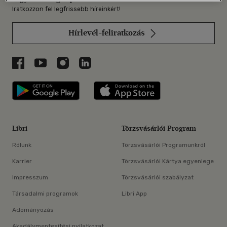
Iratkozzon fel legfrissebb híreinkért!
Hírlevél-feliratkozás
Libri a Facebookon
Libri a Youtube-on
Libri az Instagramon
Libri a LinkedInen
Libri applikáció Szerezd meg: Google P
Libri applikáció 
Libri
Törzsvásárlói Program
Rólunk
Törzsvásárlói Programunkról
Karrier
Törzsvásárlói Kártya egyenlege
Impresszum
Törzsvásárlói szabályzat
Társadalmi programok
Libri App
Adományozás
Akadálymentesítési nyilatkozat