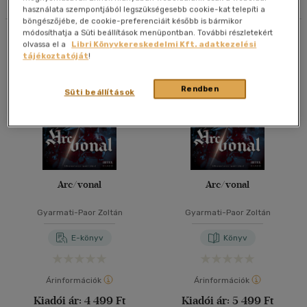
használata szempontjából legszükségesebb cookie-kat telepíti a
40 db / oldal
böngészőjébe, de cookie-preferenciáit később is bármikor
módosíthatja a Süti beállítások menüpontban. További részletekért
Összesen
4
db
olvassa el a
Libri Könyvkereskedelmi Kft. adatkezelési
tájékoztatóját
!
Alkalmaz
Rendben
Süti beállítások
Arc/vonal
Arc/vonal
Gyarmati-Paor Zoltán
Gyarmati-Paor Zoltán
E-könyv
Könyv
Árinformációk
Árinformációk
Kiadói ár:
4 499 Ft
Kiadói ár:
5 499 Ft