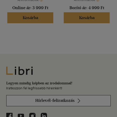
Árinformációk
Árinformációk
Online ár:
3 999 Ft
Borító ár:
4 999 Ft
Kosárba
Kosárba
Libri
Legyen mindig képben az irodalommal!
Iratkozzon fel legfrissebb híreinkért!
Hírlevél-feliratkozás
Libri a Facebookon
Libri a Youtube-on
Libri az Instagramon
Libri a LinkedInen