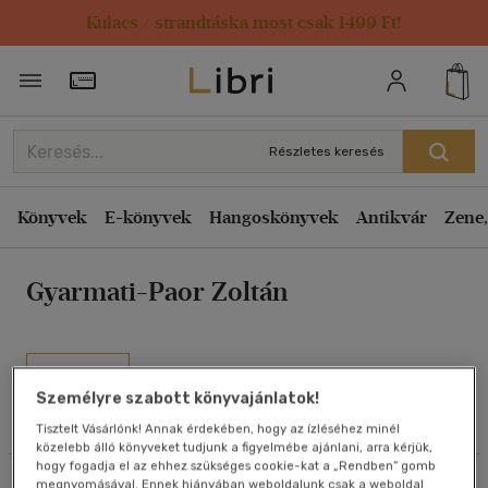
Kulacs / strandtáska most csak 1499 Ft!
Rendezés
Törzsvásárlói Kártya adatai
Rendezés
Kiadás éve szerint csökkenő
Részletes keresés
Kiadás éve szerint növekvő
Ár szerint csökkenő
Könyvek
E-könyvek
Hangoskönyvek
Antikvár
Zene,
Ár szerint növekvő
Gyarmati-Paor Zoltán
Eladott darabszám szerint csökkenő
Eladott darabszám szerint növekvő
Cím szerint A-Z
Művei
Szerző szerint A-Z
Személyre szabott könyvajánlatok!
Olvasói vélemények
Tisztelt Vásárlónk! Annak érdekében, hogy az ízléséhez minél
közelebb álló könyveket tudjunk a figyelmébe ajánlani, arra kérjük,
Megjelenítés
hogy fogadja el az ehhez szükséges cookie-kat a „Rendben” gomb
Szűrés
Rendezés
megnyomásával. Ennek hiányában weboldalunk csak a weboldal
20 db / oldal