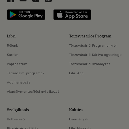
Libri applikáció Szerezd meg: Google P
Libri applikáció 
Libri
Törzsvásárlói Program
Rólunk
Törzsvásárlói Programunkról
Karrier
Törzsvásárlói Kártya egyenlege
Impresszum
Törzsvásárlói szabályzat
Társadalmi programok
Libri App
Adományozás
Akadálymentesítési nyilatkozat
Szolgáltatás
Kultúra
Boltkereső
Események
Fizetés és szállítás
Libri Magazin