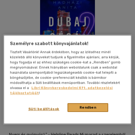
Személyre szabott könyvajánlatok!
Tisztelt Vásárlónk! Annak érdekében, hogy az ízléséhez minél
közelebb álló könyveket tudjunk a figyelmébe ajánlani, arra kérjük,
hogy fogadja el az ehhez szükséges cookie-kat a „Rendben” gomb
megnyomásával. Ennek hiányában weboldalunk csak a weboldal
használata szempontjából legszükségesebb cookie-kat telepíti a
böngészőjébe, de cookie-preferenciáit később is bármikor
módosíthatja a Süti beállítások menüpontban. További részletekért
olvassa el a
Libri Könyvkereskedelmi Kft. adatkezelési
tájékoztatóját
!
Beleolvasok
Kívánságlistához adom
Megosztom
Rendben
Süti beállítások
Álomgyár Kiadó
|
2026
|
magyar nyelvű
,,Nyers és gyönyörű." - Helpline Reads Mi marad a szerelemből,