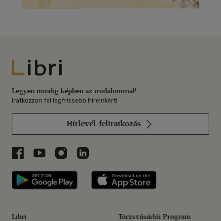
Libri
Legyen mindig képben az irodalommal!
Iratkozzon fel legfrissebb híreinkért!
Hírlevél-feliratkozás
Libri a Facebookon
Libri a Youtube-on
Libri az Instagramon
Libri a LinkedInen
Libri applikáció Szerezd meg: Google P
Libri applikáció 
Libri
Törzsvásárlói Program