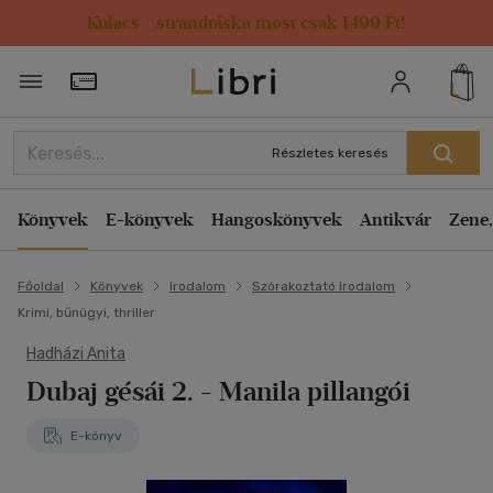
Kulacs / strandtáska most csak 1499 Ft!
Törzsvásárlói Kártya adatai
Részletes keresés
Könyvek
E-könyvek
Hangoskönyvek
Antikvár
Zene,
Főoldal
Könyvek
Irodalom
Szórakoztató irodalom
Krimi, bűnügyi, thriller
Hadházi Anita
Dubaj gésái 2. - Manila pillangói
E-könyv