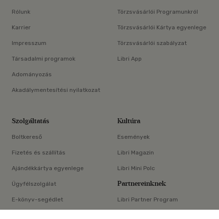
Rólunk
Törzsvásárlói Programunkról
Karrier
Törzsvásárlói Kártya egyenlege
Impresszum
Törzsvásárlói szabályzat
Társadalmi programok
Libri App
Adományozás
Akadálymentesítési nyilatkozat
Szolgáltatás
Kultúra
Boltkereső
Események
Fizetés és szállítás
Libri Magazin
Ajándékkártya egyenlege
Libri Mini Polc
Partnereinknek
Ügyfélszolgálat
E-könyv-segédlet
Libri Partner Program
×
Elállási nyilatkozat
Médiaajánlat