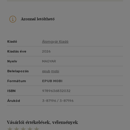
Azonnal letölthető
Kiadó
Álomgyár Kiadó
Kiadás éve
2026
Nyelv
MAGYAR
Belelapozás
epub
mobi
Formátum
EPUB
MOBI
ISBN
9789636832032
Árukód
3-87196 / 3-87196
Vásárlói értékelések, vélemények