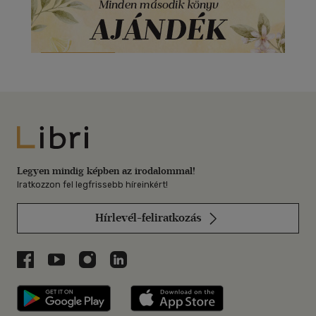
Libri
Legyen mindig képben az irodalommal!
Iratkozzon fel legfrissebb híreinkért!
Hírlevél-feliratkozás
Libri a Facebookon
Libri a Youtube-on
Libri az Instagramon
Libri a LinkedInen
Libri applikáció Szerezd meg: Google P
Libri applikáció 