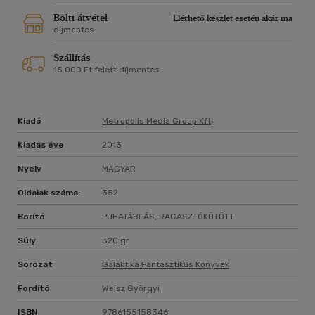
bűnöző társával együtt egy vitorlás szállítja büntetése
letöltésének színhelyére, a Gyászos-szigetekre. A fedélzeten
Bolti átvétel
Elérhető készlet esetén akár ma
megismerkedik egy fiatal fiúval, Marcusszal, akiről sejteni
díjmentes
kezdi, hogy nem egészen az, akinek mondja magát, ráadásul
Szállítás
egy Ige is van a birtokában. Együtt tervelik ki szökésüket,
15 000 Ft felett díjmentes
amelynek sikere az egész világ képét átrajzolhatja.
Kiadó
Metropolis Media Group Kft
Kiadás éve
2013
Nyelv
MAGYAR
Oldalak száma:
352
Borító
PUHATÁBLÁS, RAGASZTÓKÖTÖTT
Súly
320 gr
Sorozat
Galaktika Fantasztikus Könyvek
Fordító
Weisz Györgyi
ISBN
9786155158346