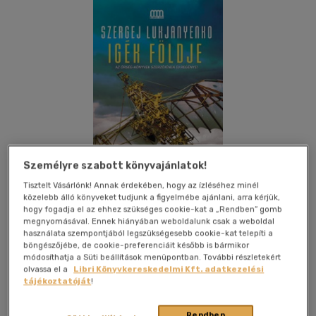
Személyre szabott könyvajánlatok!
Tisztelt Vásárlónk! Annak érdekében, hogy az ízléséhez minél
közelebb álló könyveket tudjunk a figyelmébe ajánlani, arra kérjük,
hogy fogadja el az ehhez szükséges cookie-kat a „Rendben” gomb
megnyomásával. Ennek hiányában weboldalunk csak a weboldal
használata szempontjából legszükségesebb cookie-kat telepíti a
Kívánságlistához adom
Megosztom
böngészőjébe, de cookie-preferenciáit később is bármikor
módosíthatja a Süti beállítások menüpontban. További részletekért
olvassa el a
Libri Könyvkereskedelmi Kft. adatkezelési
tájékoztatóját
!
Metropolis Media Group Kft
|
2013
|
magyar nyelvű
|
puhatáblás, ragasztókötött
|
352 oldal
Rendben