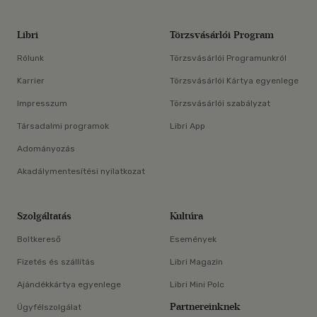
Libri
Törzsvásárlói Program
Rólunk
Törzsvásárlói Programunkról
Karrier
Törzsvásárlói Kártya egyenlege
Impresszum
Törzsvásárlói szabályzat
Társadalmi programok
Libri App
Adományozás
Akadálymentesítési nyilatkozat
Szolgáltatás
Kultúra
Boltkereső
Események
Fizetés és szállítás
Libri Magazin
Ajándékkártya egyenlege
Libri Mini Polc
Partnereinknek
Ügyfélszolgálat