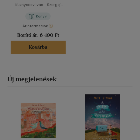
Kuznyecov Ivan
-
Szergej
Lukjanyenko
Könyv
Árinformációk
Borító ár:
6 490 Ft
Kosárba
Új megjelenések