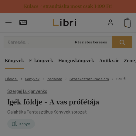
Kulacs / strandtáska most csak 1499 Ft!
Törzsvásárlói Kártya adatai
Részletes keresés
Könyvek
E-könyvek
Hangoskönyvek
Antikvár
Zene,
Főoldal
Könyvek
Irodalom
Szórakoztató irodalom
Sci-fi
Szergej Lukjanyenko
Igék földje
- A vas prófétája
Galaktika Fantasztikus Könyvek sorozat
Könyv