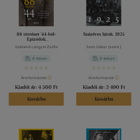
88 történet '44-ből-
Százéves hírek. 1925
Epizódok
holokauszttúlélők és
Sziklainé Lengyel Zsófia
Soós Gábor (szerk.)
embermentők emlékeiből
E-könyv
E-könyv
Árinformációk
Árinformációk
Kiadói ár:
4 500 Ft
Kiadói ár:
2 490 Ft
Kosárba
Kosárba