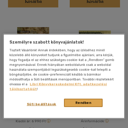
Kosárba
Kosárba
Angol
(21)
Cseh
(2)
Francia
(7)
Japán
(2)
Személyre szabott könyvajánlatok!
Latin
(4)
Tisztelt Vásárlónk! Annak érdekében, hogy az ízléséhez minél
Lengyel
(1)
közelebb álló könyveket tudjunk a figyelmébe ajánlani, arra kérjük,
Macedon
(1)
hogy fogadja el az ehhez szükséges cookie-kat a „Rendben” gomb
megnyomásával. Ennek hiányában weboldalunk csak a weboldal
több nyelv megjelenítése
használata szempontjából legszükségesebb cookie-kat telepíti a
böngészőjébe, de cookie-preferenciáit később is bármikor
módosíthatja a Süti beállítások menüpontban. További részletekért
A Horthy-korszak sikeres
A nemzeti emlékezet
olvassa el a
Libri Könyvkereskedelmi Kft. adatkezelési
Vélemény szerint
revíziós politikája 1920 -
változó formái
tájékoztatóját
!
1941 I.kötet
Gulyás László
Basics Beatrix
-
Bertók
(90)
Krisztina
Rendben
(26)
Könyv
Könyv
Süti beállítások
(10)
(8)
Kiadói ár:
6 990 Ft
Árinformációk