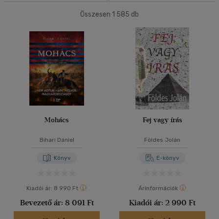
Összesen
1 585
db
40 db / oldal
Ár szerint
500 Ft alatt
(3)
500 Ft - 2500 Ft
(467)
Alkalmaz
2500 Ft - 4500 Ft
(553)
4500 Ft felett
(619)
Korosztály szerint
Mohács
Fej vagy írás
Ifjúsági
(9)
14 - 18 év
(4)
Bihari Dániel
Földes Jolán
mind
(3)
Könyv
E-könyv
Felnőtt
(1498)
Kiadói ár:
8 990 Ft
Árinformációk
Nyelv szerint
Bevezető ár:
8 091 Ft
Kiadói ár:
2 990 Ft
Magyar
(1505)