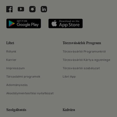
Libri a Facebookon
Libri a Youtube-on
Libri az Instagramon
Libri a LinkedInen
Libri applikáció Szerezd meg: Google P
Libri applikáció 
Libri
Törzsvásárlói Program
Rólunk
Törzsvásárlói Programunkról
Karrier
Törzsvásárlói Kártya egyenlege
Impresszum
Törzsvásárlói szabályzat
Társadalmi programok
Libri App
Adományozás
Akadálymentesítési nyilatkozat
Szolgáltatás
Kultúra