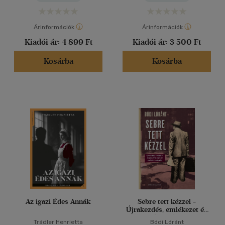
Árinformációk
Árinformációk
Kiadói ár:
4 899 Ft
Kiadói ár:
3 500 Ft
Kosárba
Kosárba
Az igazi Édes Annák
Sebre tett kézzel -
Újrakezdés, emlékezet és
populáris képzelet a
Trádler Henrietta
Bódi Lóránt