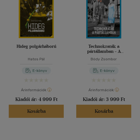
Hideg polgárháború
Technokraták a
pártállamban - A
szakértelem és a hatalom
Hatos Pál
Bódy Zsombor
dinamikája a
szocializmusban
E-könyv
E-könyv
Árinformációk
Árinformációk
Kiadói ár:
4 999 Ft
Kiadói ár:
3 999 Ft
Kosárba
Kosárba