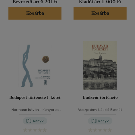
Bevezető ár:
6 291 Ft
Kiadói ár:
11 900 Ft
(8)
(1443)
Kosárba
Kosárba
Alkalmaz
Budapest története I. kötet
Budavár története
Hermann István
-
Kenyeres
Veszprémy László Bernát
István
Könyv
Könyv