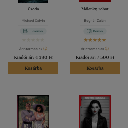
Csoda
Málenkij robot
Michael Calvin
Bognár Zalán
E-könyv
Könyv
Árinformációk
Árinformációk
Kiadói ár:
4 390 Ft
Kiadói ár:
7 500 Ft
Kosárba
Kosárba