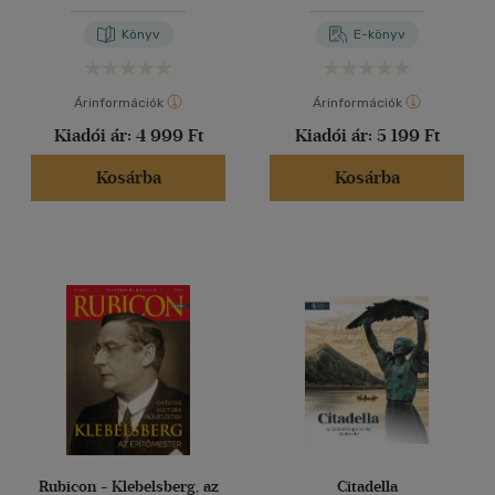
vészkorszak után
Könyv
E-könyv
Árinformációk
Árinformációk
Kiadói ár:
4 999 Ft
Kiadói ár:
5 199 Ft
Kosárba
Kosárba
Rubicon - Klebelsberg, az
Citadella