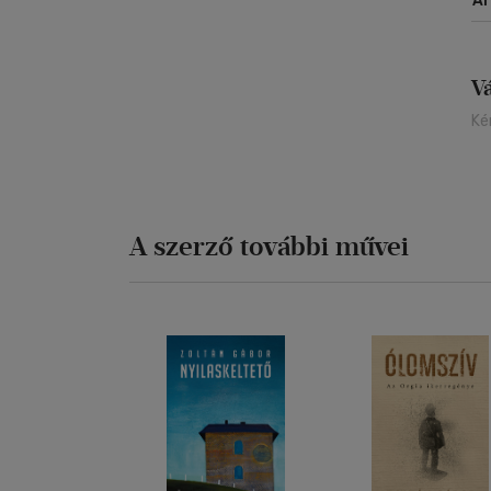
Á
V
Ké
A szerző további művei