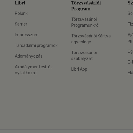
Libri
Törzsvásárlói
Sz
Program
Rólunk
Bo
Törzsvásárlói
Karrier
Fi
Programunkról
Impresszum
Aj
Törzsvásárlói Kártya
eg
egyenlege
Társadalmi programok
Üg
Törzsvásárlói
Adományozás
szabályzat
E-
Akadálymentesítési
Libri App
nyilatkozat
El
eg: Google Play
 applikáció Letölthető az App Store-ból