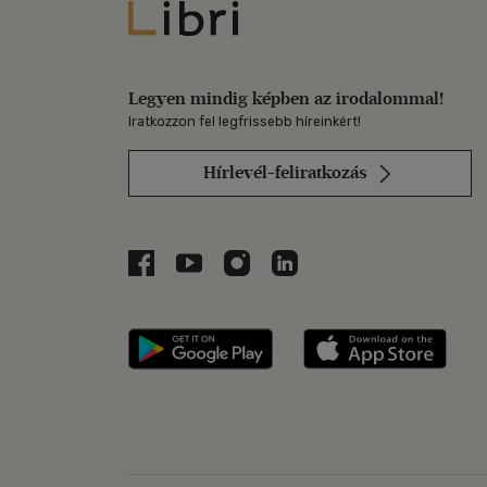
Libri
Legyen mindig képben az irodalommal!
Iratkozzon fel legfrissebb híreinkért!
Hírlevél-feliratkozás
Libri a Facebookon
Libri a Youtube-on
Libri az Instagramon
Libri a LinkedInen
Libri applikáció Szerezd m
Libri