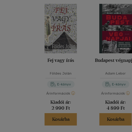
Fej vagy írás
Budapest végnapj
Földes Jolán
Adam Lebor
E-könyv
E-könyv
Árinformációk
Árinformációk
Kiadói ár:
Kiadói ár:
2 990 Ft
4 899 Ft
Kosárba
Kosárba