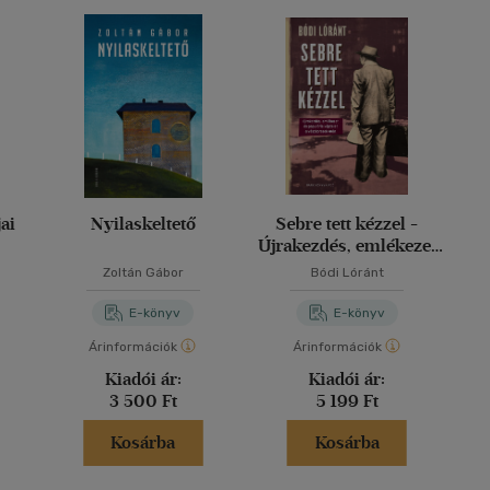
ai
Nyilaskeltető
Sebre tett kézzel -
Újrakezdés, emlékezet
és populáris képzelet a
Zoltán Gábor
Bódi Lóránt
vészkorszak után
E-könyv
E-könyv
Árinformációk
Árinformációk
Kiadói ár:
Kiadói ár:
3 500 Ft
5 199 Ft
Kosárba
Kosárba