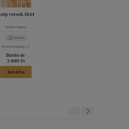
zép versek 1944
Zoltán Gábor
Könyv
Árinformációk
Borító ár:
3 990 Ft
Kosárba
Hátra
Előre