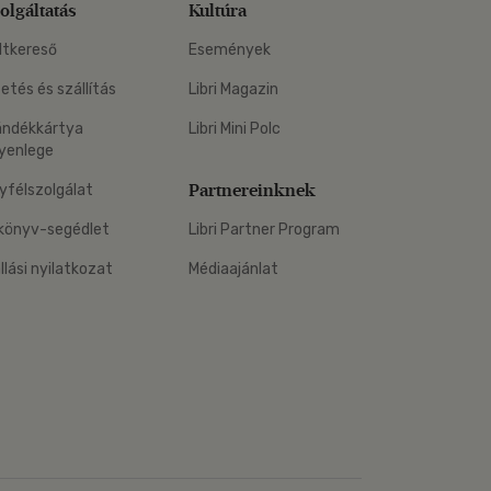
olgáltatás
Kultúra
ltkereső
Események
zetés és szállítás
Libri Magazin
ándékkártya
Libri Mini Polc
yenlege
Partnereinknek
yfélszolgálat
könyv-segédlet
Libri Partner Program
állási nyilatkozat
Médiaajánlat