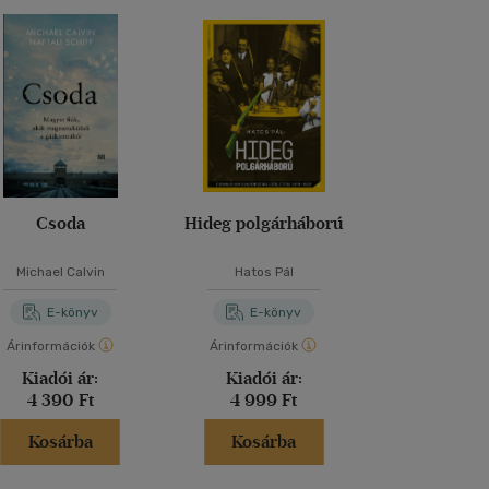
Csoda
Hideg polgárháború
Sorozatgyil
Michael Calvin
Hatos Pál
Magyari Haj
E-könyv
E-könyv
E-kö
Árinformációk
Árinformációk
Árinformáci
Kiadói ár:
Kiadói ár:
Kiadói 
4 390 Ft
4 999 Ft
3 999 
Kosárba
Kosárba
Kosár