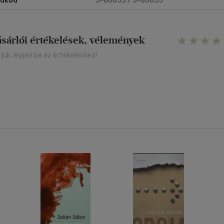
rukód
3-86855 / 3-86855
ásárlói értékelések, vélemények
rjük, lépjen be az értékeléshez!