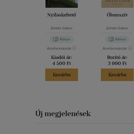
Nyilaskeltető
Ólomszív
Zoltán Gábor
Zoltán Gábor
Könyv
Könyv
Árinformációk
Árinformációk
Kiadói ár:
Borító ár:
4 500 Ft
3 990 Ft
Kosárba
Kosárba
Új megjelenések