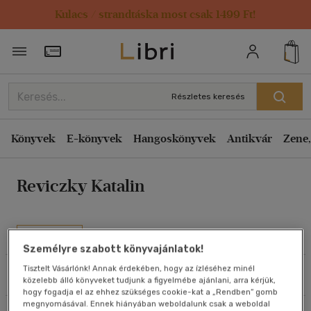
Kulacs / strandtáska most csak 1499 Ft!
Rendezés
Törzsvásárlói Kártya adatai
Rendezés
Kiadás éve szerint csökkenő
Részletes keresés
Kiadás éve szerint növekvő
Ár szerint csökkenő
Könyvek
E-könyvek
Hangoskönyvek
Antikvár
Zene,
Ár szerint növekvő
Reviczky Katalin
Eladott darabszám szerint csökkenő
Eladott darabszám szerint növekvő
Cím szerint A-Z
Művei
Szerző szerint A-Z
Személyre szabott könyvajánlatok!
Tisztelt Vásárlónk! Annak érdekében, hogy az ízléséhez minél
Szűrés
Rendezés
közelebb álló könyveket tudjunk a figyelmébe ajánlani, arra kérjük,
Megjelenítés
hogy fogadja el az ehhez szükséges cookie-kat a „Rendben” gomb
megnyomásával. Ennek hiányában weboldalunk csak a weboldal
20 db / oldal