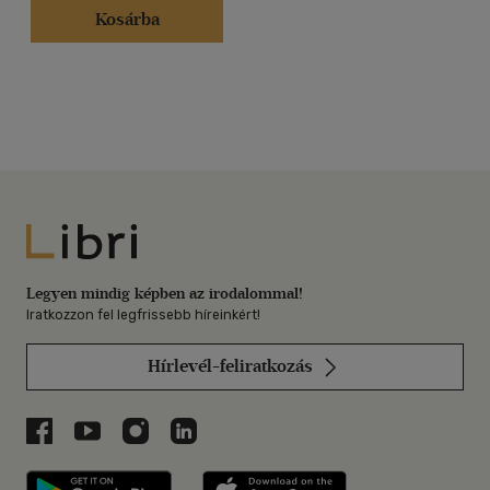
Kosárba
Libri
Legyen mindig képben az irodalommal!
Iratkozzon fel legfrissebb híreinkért!
Hírlevél-feliratkozás
Libri a Facebookon
Libri a Youtube-on
Libri az Instagramon
Libri a LinkedInen
Libri applikáció Szerezd meg: Google P
Libri applikáció 