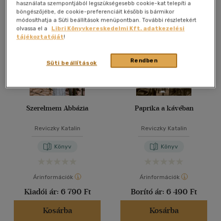
Összesen
4
db
használata szempontjából legszükségesebb cookie-kat telepíti a
böngészőjébe, de cookie-preferenciáit később is bármikor
40 db / oldal
módosíthatja a Süti beállítások menüpontban. További részletekért
olvassa el a
Libri Könyvkereskedelmi Kft. adatkezelési
tájékoztatóját
!
Alkalmaz
Rendben
Süti beállítások
Szerelmem Abbázia
Paprika a kávéban
Reviczky Katalin
Reviczky Katalin
Könyv
Könyv
Árinformációk
Árinformációk
Kiadói ár:
6 790 Ft
Borító ár:
6 490 Ft
Kosárba
Kosárba