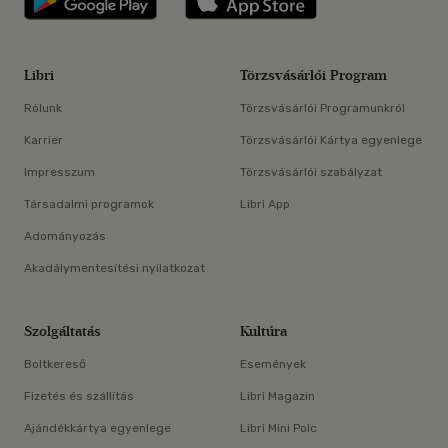
Libri
Törzsvásárlói Program
Rólunk
Törzsvásárlói Programunkról
Karrier
Törzsvásárlói Kártya egyenlege
Impresszum
Törzsvásárlói szabályzat
Társadalmi programok
Libri App
Adományozás
Akadálymentesítési nyilatkozat
Szolgáltatás
Kultúra
Boltkereső
Események
Fizetés és szállítás
Libri Magazin
Ajándékkártya egyenlege
Libri Mini Polc