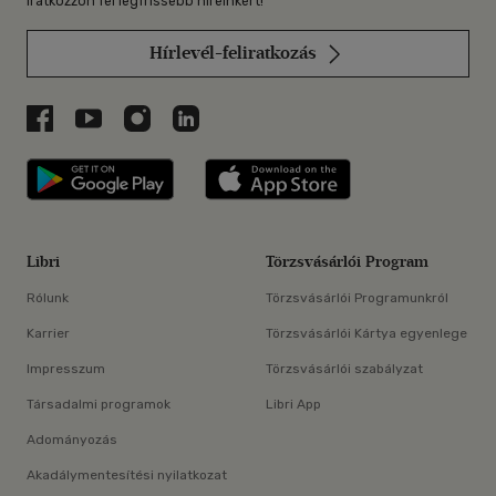
Iratkozzon fel legfrissebb híreinkért!
Hírlevél-feliratkozás
Libri a Facebookon
Libri a Youtube-on
Libri az Instagramon
Libri a LinkedInen
Libri applikáció Szerezd meg: Google P
Libri applikáció 
Libri
Törzsvásárlói Program
Rólunk
Törzsvásárlói Programunkról
Karrier
Törzsvásárlói Kártya egyenlege
Impresszum
Törzsvásárlói szabályzat
Társadalmi programok
Libri App
Adományozás
Akadálymentesítési nyilatkozat