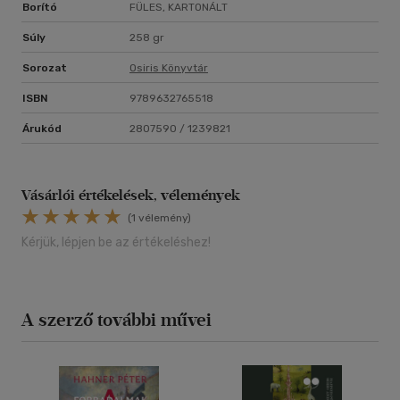
Borító
FÜLES, KARTONÁLT
Súly
258 gr
Sorozat
Osiris Könyvtár
ISBN
9789632765518
Árukód
2807590 / 1239821
Vásárlói értékelések, vélemények
(1 vélemény)
Kérjük, lépjen be az értékeléshez!
A szerző további művei