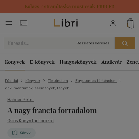
Kulacs / strandtáska most csak 1499 Ft!
Törzsvásárlói Kártya adatai
Részletes keresés
Könyvek
E-könyvek
Hangoskönyvek
Antikvár
Zene,
Főoldal
Könyvek
Történelem
Egyetemes történelem
dokumentumok, események, tények
Hahner Péter
A nagy francia forradalom
Osiris Könyvtár sorozat
Könyv