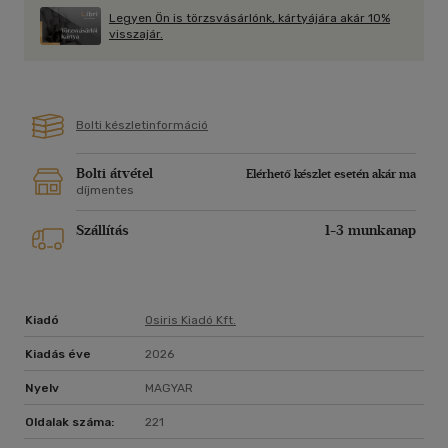
a szabadság és az elnyomás, a demokrácia és a
Legyen Ön is törzsvásárlónk, kártyájára akár 10%
totalitarizmus számára.
visszajár.
Bolti készletinformáció
Bolti átvétel
Elérhető készlet esetén akár ma
díjmentes
Szállítás
1-3 munkanap
Kiadó
Osiris Kiadó Kft.
Kiadás éve
2026
Nyelv
MAGYAR
Oldalak száma:
221