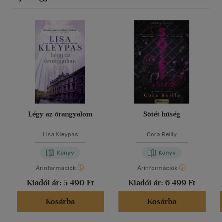
Légy az őrangyalom
Sötét hűség
Lisa Kleypas
Cora Reilly
Könyv
Könyv
Árinformációk
Árinformációk
Kiadói ár:
5 490 Ft
Kiadói ár:
6 499 Ft
Kosárba
Kosárba