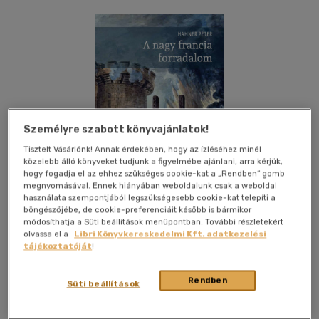
Személyre szabott könyvajánlatok!
Tisztelt Vásárlónk! Annak érdekében, hogy az ízléséhez minél
közelebb álló könyveket tudjunk a figyelmébe ajánlani, arra kérjük,
hogy fogadja el az ehhez szükséges cookie-kat a „Rendben” gomb
megnyomásával. Ennek hiányában weboldalunk csak a weboldal
használata szempontjából legszükségesebb cookie-kat telepíti a
böngészőjébe, de cookie-preferenciáit később is bármikor
módosíthatja a Süti beállítások menüpontban. További részletekért
olvassa el a
Libri Könyvkereskedelmi Kft. adatkezelési
tájékoztatóját
!
Kívánságlistához adom
Megosztom
Rendben
Süti beállítások
(1 vélemény)
Osiris Kiadó Kft.
|
2026
|
magyar nyelvű
|
füles, kartonált
|