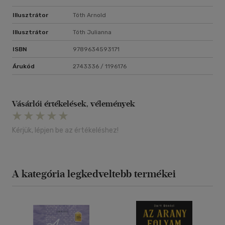
Illusztrátor
Tóth Arnold
Illusztrátor
Tóth Julianna
ISBN
9789634593171
Árukód
2743336 / 1196176
Vásárlói értékelések, vélemények
Kérjük, lépjen be az értékeléshez!
A kategória legkedveltebb termékei