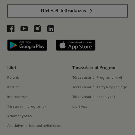
Hírlevél-feliratkozás
Libri a Facebookon
Libri a Youtube-on
Libri az Instagramon
Libri a LinkedInen
Libri applikáció Szerezd meg: Google P
Libri applikáció 
Libri
Törzsvásárlói Program
Rólunk
Törzsvásárlói Programunkról
Karrier
Törzsvásárlói Kártya egyenlege
Impresszum
Törzsvásárlói szabályzat
Társadalmi programok
Libri App
Adományozás
Akadálymentesítési nyilatkozat