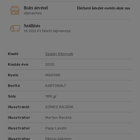
Bolti átvétel
Elérhető készlet esetén akár ma
díjmentes
Szállítás
15 000 Ft felett díjmentes
Kiadó
Szalay Könyvek
Kiadás éve
2020
Nyelv
MAGYAR
Borító
KARTONÁLT
Súly
188 gr
Illusztráció
SZÍNES RAJZOK
Illusztrátor
Marton Renáta
Illusztrátor
Papp László
Illusztrátor
Pércsi Adrienn