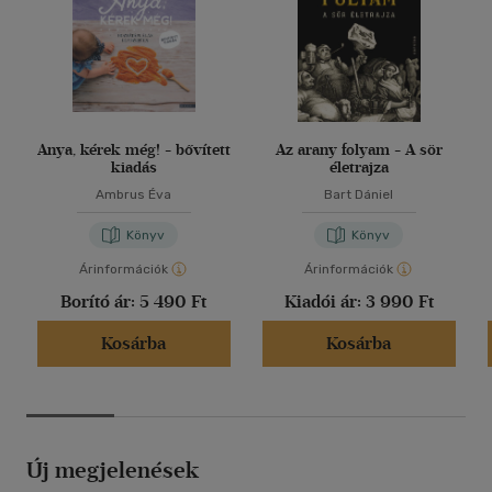
Anya, kérek még! - bővített
Az arany folyam - A sör
kiadás
életrajza
Ambrus Éva
Bart Dániel
Könyv
Könyv
Árinformációk
Árinformációk
Borító ár:
5 490 Ft
Kiadói ár:
3 990 Ft
Kosárba
Kosárba
Új megjelenések