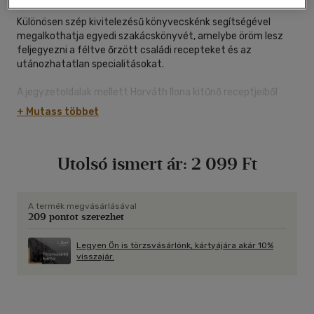
Különösen szép kivitelezésű könyvecskénk segítségével
megalkothatja egyedi szakácskönyvét, amelybe öröm lesz
feljegyezni a féltve őrzött családi recepteket és az
utánozhatatlan specialitásokat.
A jegyzetoldalak mellett Horváth Ilona kitűnő receptjeiből
talál válogatást néhány igazi klasszikussal, mint például a
+ Mutass többet
messze földön híres gulyásleves, töltött káposzta, bejgli vagy
házi készítésű majonéz.
Utolsó ismert ár:
2 099 Ft
A termék megvásárlásával
209 pontot szerezhet
Legyen Ön is törzsvásárlónk, kártyájára akár 10%
visszajár.