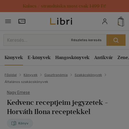
Kulacs / strandtáska most csak 1499 Ft!
Törzsvásárlói Kártya adatai
Részletes keresés
Könyvek
E-könyvek
Hangoskönyvek
Antikvár
Zene,
Főoldal
Könyvek
Gasztronómia
Szakácskönyvek
Általános szakácskönyvek
Nagy Emese
Kedvenc receptjeim jegyzetek
-
Horváth Ilona receptekkel
Könyv