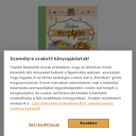
Személyre szabott könyvajánlatok!
Tisztelt Vásárlónk! Annak érdekében, hogy az ízléséhez minél
közelebb álló könyveket tudjunk a figyelmébe ajánlani, arra kérjük,
hogy fogadja el az ehhez szükséges cookie-kat a „Rendben” gomb
megnyomásával. Ennek hiányában weboldalunk csak a weboldal
használata szempontjából legszükségesebb cookie-kat telepíti a
böngészőjébe, de cookie-preferenciáit később is bármikor
módosíthatja a Süti beállítások menüpontban. További részletekért
olvassa el a
Libri Könyvkereskedelmi Kft. adatkezelési
tájékoztatóját
!
Kívánságlistához adom
Megosztom
Rendben
Süti beállítások
Szalay Könyvek
|
2020
|
magyar nyelvű
|
kartonált