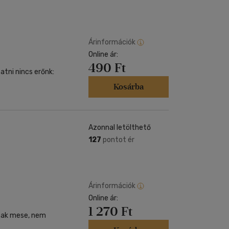
Árinformációk
Online ár:
490 Ft
tni nincs erőnk:
Kosárba
Azonnal letölthető
127
pontot ér
Árinformációk
Online ár:
1 270 Ft
csak mese, nem