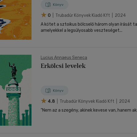
Könyv
0
| Trubadúr Könyvek Kiadó Kft | 2024
A kötet a sztoikus bölcselő három olyan írását t
amelyekkel a legsúlyosabb veszteséget...
Lucius Annaeus Seneca
Erkölcsi levelek
Könyv
4.8
| Trubadúr Könyvek Kiadó Kft | 2024
"Nem az a szegény, akinek kevese van, hanem aki