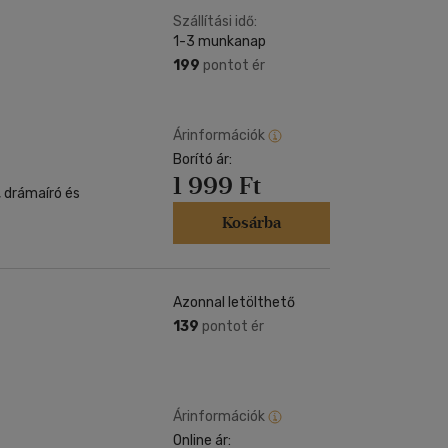
Szállítási idő:
1-3 munkanap
199
pontot ér
Árinformációk
Borító ár:
1 999 Ft
, drámaíró és
Kosárba
Azonnal letölthető
139
pontot ér
Árinformációk
Online ár: