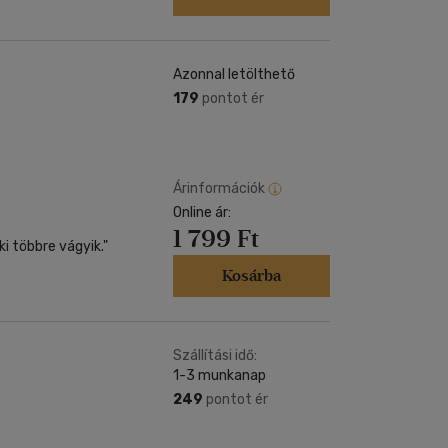
Azonnal letölthető
179
pontot ér
Árinformációk
Online ár:
1 799 Ft
i többre vágyik."
Kosárba
Szállítási idő:
1-3 munkanap
249
pontot ér