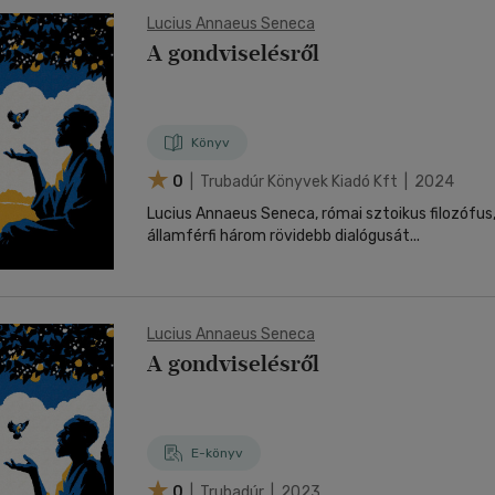
Lucius Annaeus Seneca
A gondviselésről
Könyv
0
| Trubadúr Könyvek Kiadó Kft | 2024
Lucius Annaeus Seneca, római sztoikus filozófus
államférfi három rövidebb dialógusát...
Lucius Annaeus Seneca
A gondviselésről
E-könyv
0
| Trubadúr | 2023