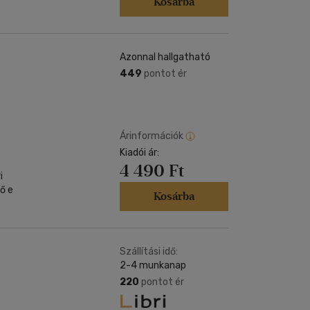
Kosárba
Azonnal hallgatható
449
pontot ér
Árinformációk
Kiadói ár:
4 490 Ft
i
ő e
Kosárba
Szállítási idő:
2-4 munkanap
220
pontot ér