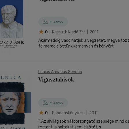
E-könyv
0
| Kossuth Kiadó Zrt | 2011
Akármeddig vádolhatjuk a végzetet, megváltozta
fölmered előttünk keményen és könyört
Lucius Annaeus Seneca
Vigasztalások
E-könyv
0
| Fapadoskönyv.hu | 2011
",,Az alvilág sok hátborzongató szépsége mind 
rettenti a holtakat sem éjsötét, s