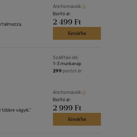
Árinformációk
Borító ár:
2 499 Ft
artalmazza,
Kosárba
Szállítási idő:
1-3 munkanap
299
pontot ér
Árinformációk
Borító ár:
2 999 Ft
 többre vágyik."
Kosárba