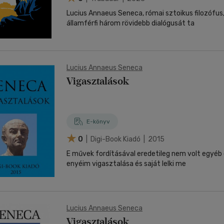
Lucius Annaeus Seneca, római sztoikus filozófus
államférfi három rövidebb dialógusát ta
Lucius Annaeus Seneca
Vigasztalások
E-könyv
0
| Digi-Book Kiadó | 2015
E művek fordításával eredetileg nem volt egyéb
enyéim vigasztalása és saját lelki me
Lucius Annaeus Seneca
Vigasztalások