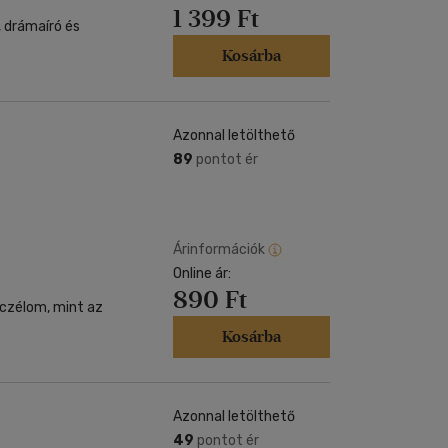
1 399 Ft
, drámaíró és
Kosárba
Azonnal letölthető
89
pontot ér
Árinformációk
Online ár:
890 Ft
 czélom, mint az
Kosárba
Azonnal letölthető
49
pontot ér