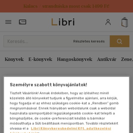
Kulacs / strandtáska most csak 1499 Ft!
Rendezés
Törzsvásárlói Kártya adatai
Rendezés
Kiadás éve szerint csökkenő
Részletes keresés
Kiadás éve szerint növekvő
Ár szerint csökkenő
Könyvek
E-könyvek
Hangoskönyvek
Antikvár
Zene,
Ár szerint növekvő
Damien Andrew Bell
Eladott darabszám szerint csökkenő
Személyre szabott könyvajánlatok!
Eladott darabszám szerint növekvő
Tisztelt Vásárlónk! Annak érdekében, hogy az ízléséhez minél
Cím szerint A-Z
közelebb álló könyveket tudjunk a figyelmébe ajánlani, arra kérjük,
Művei
hogy fogadja el az ehhez szükséges cookie-kat a „Rendben” gomb
Szerző szerint A-Z
megnyomásával. Ennek hiányában weboldalunk csak a weboldal
használata szempontjából legszükségesebb cookie-kat telepíti a
Szűrés
Rendezés
böngészőjébe, de cookie-preferenciáit később is bármikor
Megjelenítés
módosíthatja a Süti beállítások menüpontban. További részletekért
olvassa el a
Libri Könyvkereskedelmi Kft. adatkezelési
20 db / oldal