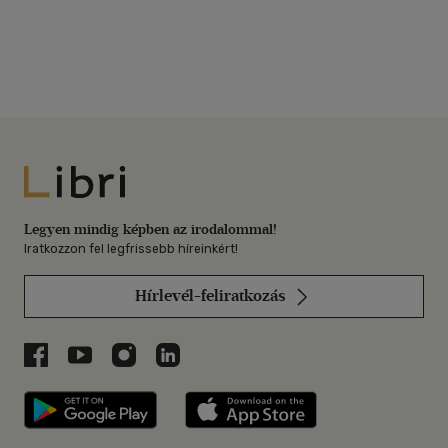
Libri
Legyen mindig képben az irodalommal!
Iratkozzon fel legfrissebb híreinkért!
Hírlevél-feliratkozás
Libri a Facebookon
Libri a Youtube-on
Libri az Instagramon
Libri a LinkedInen
Libri applikáció Szerezd meg: Google P
Libri applikáció 