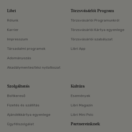
Libri
Törzsvásárlói Program
Rólunk
Törzsvásárlói Programunkról
Karrier
Törzsvásárlói Kártya egyenlege
Impresszum
Törzsvásárlói szabályzat
Társadalmi programok
Libri App
Adományozás
Akadálymentesítési nyilatkozat
Szolgáltatás
Kultúra
Boltkereső
Események
Fizetés és szállítás
Libri Magazin
Ajándékkártya egyenlege
Libri Mini Polc
Partnereinknek
Ügyfélszolgálat