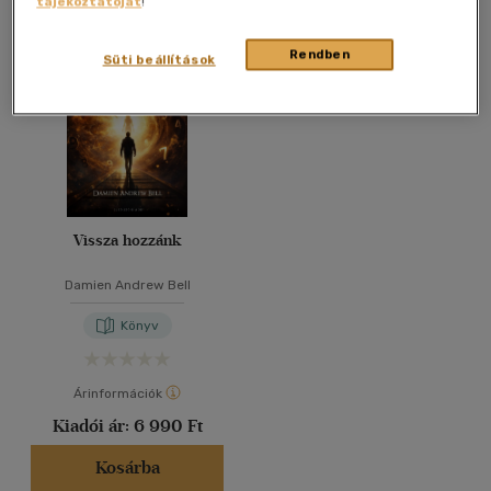
tájékoztatóját
!
Összesen
1
db
40 db / oldal
Rendben
Süti beállítások
Alkalmaz
Vissza hozzánk
Damien Andrew Bell
Könyv
Árinformációk
Kiadói ár:
6 990 Ft
Kosárba