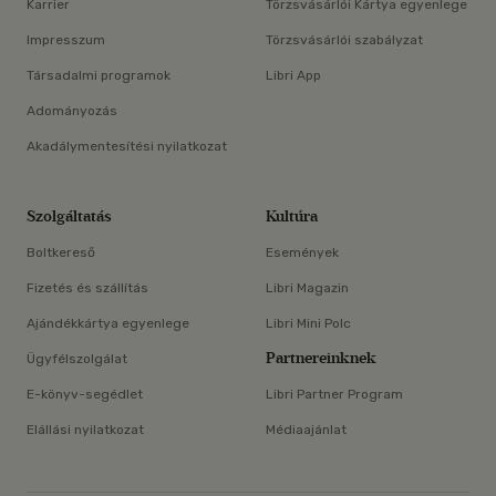
Karrier
Törzsvásárlói Kártya egyenlege
Impresszum
Törzsvásárlói szabályzat
Társadalmi programok
Libri App
Adományozás
Akadálymentesítési nyilatkozat
Szolgáltatás
Kultúra
Boltkereső
Események
Fizetés és szállítás
Libri Magazin
Ajándékkártya egyenlege
Libri Mini Polc
Partnereinknek
Ügyfélszolgálat
E-könyv-segédlet
Libri Partner Program
Elállási nyilatkozat
Médiaajánlat