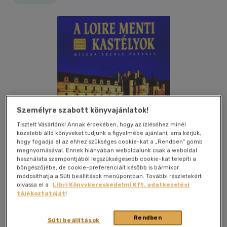
Személyre szabott könyvajánlatok!
Tisztelt Vásárlónk! Annak érdekében, hogy az ízléséhez minél
közelebb álló könyveket tudjunk a figyelmébe ajánlani, arra kérjük,
hogy fogadja el az ehhez szükséges cookie-kat a „Rendben” gomb
megnyomásával. Ennek hiányában weboldalunk csak a weboldal
használata szempontjából legszükségesebb cookie-kat telepíti a
böngészőjébe, de cookie-preferenciáit később is bármikor
módosíthatja a Süti beállítások menüpontban. További részletekért
olvassa el a
Libri Könyvkereskedelmi Kft. adatkezelési
Kívánságlistához adom
Megosztom
tájékoztatóját
!
Rendben
Süti beállítások
Gabo Könyvkiadó Kft.
|
2006
|
magyar nyelvű
|
keménytábla,