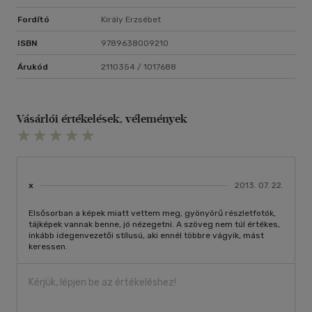
Fordító
Király Erzsébet
ISBN
9789638009210
Árukód
2110354 / 1017688
Vásárlói értékelések, vélemények
x
2013. 07. 22.
Elsősorban a képek miatt vettem meg, gyönyörű részletfotók,
tájképek vannak benne, jó nézegetni. A szöveg nem túl értékes,
inkább idegenvezetői stílusú, aki ennél többre vágyik, mást
keressen.
Kérjük, lépjen be az értékeléshez!