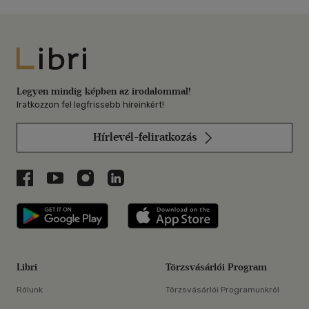
Libri
Legyen mindig képben az irodalommal!
Iratkozzon fel legfrissebb híreinkért!
Hírlevél-feliratkozás
Libri a Facebookon
Libri a Youtube-on
Libri az Instagramon
Libri a LinkedInen
Libri applikáció Szerezd meg: Google P
Libri applikáció 
Libri
Törzsvásárlói Program
Rólunk
Törzsvásárlói Programunkról