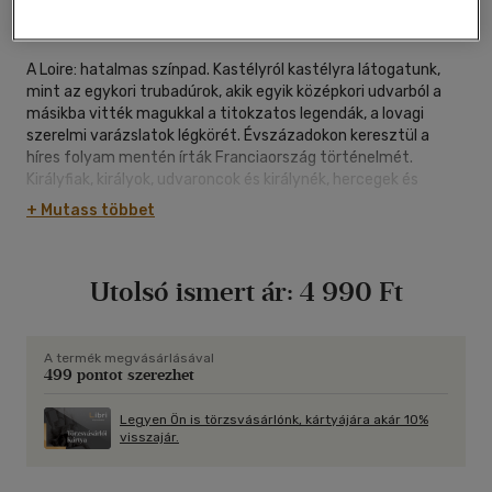
védőborító
|
136 oldal
A Loire: hatalmas színpad. Kastélyról kastélyra látogatunk,
mint az egykori trubadúrok, akik egyik középkori udvarból a
másikba vitték magukkal a titokzatos legendák, a lovagi
szerelmi varázslatok légkörét. Évszázadokon keresztül a
híres folyam mentén írták Franciaország történelmét.
Királyfiak, királyok, udvaroncok és királynék, hercegek és
kegyencnők lakták a fejedelmi építményeket. Láthatatlan
+ Mutass többet
kezek fonják a megelevenítő emlékezés szálait: mintha ma is
ők járnának a díszlépcsőkön, bosszúterveiket szövögetnék
titkos dolgozószobáik rejtekében, a lant és a ribeca hangjaira
Utolsó ismert ár:
4 990 Ft
lejtenének a hatalmas szalonokban, a lobogó kandallótűz
fényénél. A Loire nagy mesemondó: mert csak tündérvilághoz
tartozhattak a varázslatos folyam mellett sorakozó
fényűző paloták, az ősi nemesi fészkek, melyeknek titkait
A termék megvásárlásával
499 pontot szerezhet
őrzik az óriási parkok és a virágzó kertek.Az album csodálatos
képekkel mutatja be ezt a mesés tájat.
Legyen Ön is törzsvásárlónk, kártyájára akár 10%
visszajár.