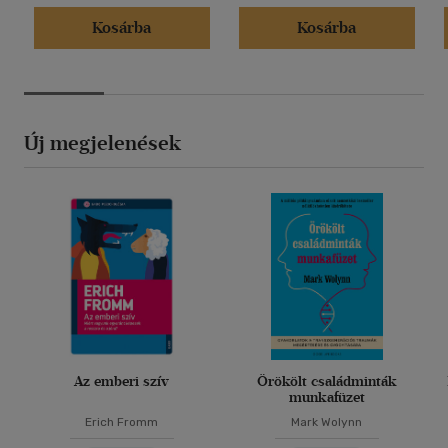
Kosárba
Kosárba
Új megjelenések
Az emberi szív
Örökölt családminták
munkafüzet
Erich Fromm
Mark Wolynn