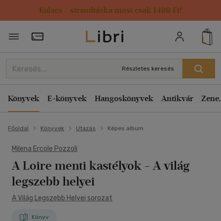
Kulacs / strandtáska most csak 1499 Ft!
Törzsvásárlói Kártya adatai
Részletes keresés
Könyvek
E-könyvek
Hangoskönyvek
Antikvár
Zene,
Főoldal
Könyvek
Utazás
Képes album
Milena Ercole Pozzoli
A Loire menti kastélyok
- A világ
legszebb helyei
A Világ Legszebb Helyei sorozat
Könyv