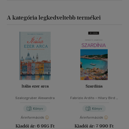
A kategória legkedveltebb termékei
Itália ezer arca
Szardínia
Szalczgruber Alexandra
Fabrizio Ardito
-
Hilary Bird
-
Stephanie Smith
-
Lisa
Voormei
Könyv
Könyv
Árinformációk
Árinformációk
Kiadói ár:
6 995 Ft
Kiadói ár:
7 990 Ft