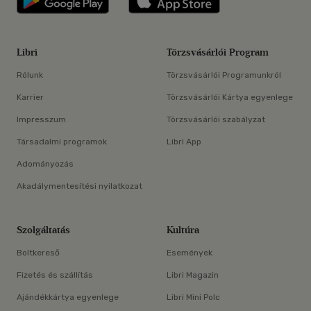
Libri
Törzsvásárlói Program
Rólunk
Törzsvásárlói Programunkról
Karrier
Törzsvásárlói Kártya egyenlege
Impresszum
Törzsvásárlói szabályzat
Társadalmi programok
Libri App
Adományozás
Akadálymentesítési nyilatkozat
Szolgáltatás
Kultúra
Boltkereső
Események
Fizetés és szállítás
Libri Magazin
Ajándékkártya egyenlege
Libri Mini Polc