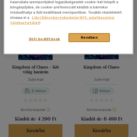
Összesen
4
db
használata szempontjából legszükségesebb cookie-kat telepíti a
böngészőjébe, de cookie-preferenciáit később is bármikor
40 db / oldal
módosíthatja a Süti beállítások menüpontban. További részletekért
olvassa el a
Libri Könyvkereskedelmi Kft. adatkezelési
tájékoztatóját
!
Alkalmaz
Rendben
Süti beállítások
Kingdom of Chaos - Két
Kingdom of Chaos
világ határán
Julie Hall
Julie Hall
E-könyv
Könyv
Árinformációk
Árinformációk
Kiadói ár:
4 290 Ft
Kiadói ár:
6 499 Ft
Kosárba
Kosárba