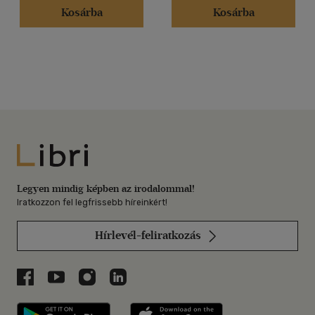
Kosárba
Kosárba
Libri
Legyen mindig képben az irodalommal!
Iratkozzon fel legfrissebb híreinkért!
Hírlevél-feliratkozás
Libri a Facebookon
Libri a Youtube-on
Libri az Instagramon
Libri a LinkedInen
Libri applikáció Szerezd meg: Google P
Libri applikáció 