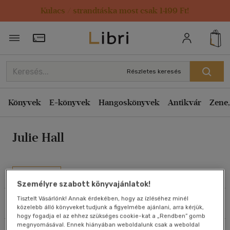
Kulacs / strandtáska most csak 1499 Ft!
Rendezés
Törzsvásárlói Kártya adatai
Rendezés
Kiadás éve szerint csökkenő
Részletes keresés
Kiadás éve szerint növekvő
Ár szerint csökkenő
Könyvek
E-könyvek
Hangoskönyvek
Antikvár
Zene,
Ár szerint növekvő
Julie Hall
Eladott darabszám szerint csökkenő
Eladott darabszám szerint növekvő
Cím szerint A-Z
Művei
Szerző szerint A-Z
Személyre szabott könyvajánlatok!
Tisztelt Vásárlónk! Annak érdekében, hogy az ízléséhez minél
Szűrés
Rendezés
közelebb álló könyveket tudjunk a figyelmébe ajánlani, arra kérjük,
Megjelenítés
hogy fogadja el az ehhez szükséges cookie-kat a „Rendben” gomb
megnyomásával. Ennek hiányában weboldalunk csak a weboldal
20 db / oldal