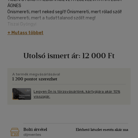
ÁGNES
Önismereti, mert neked segít! Önismereti, mert rólad szól!
Önismereti, mert a tudattalanod szólít meg!
Tiszai Gyöngyi
Érezted már, hogy táncba hív a lelked? Mint egy konnyű
+ Mutass többet
szárnyalás... Kiteríti a lapjait előtted, Hogy végre láss! Hogy
végre lásd!
Matejka Ágnes
Utolsó ismert ár:
12 000 Ft
A termék megvásárlásával
1 200 pontot szerezhet
Legyen Ön is törzsvásárlónk, kártyájára akár 10%
visszajár.
Bolti átvétel
Elérhető készlet esetén akár ma
díjmentes