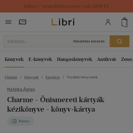
Kulacs / strandtáska most csak 1499 Ft!
Törzsvásárlói Kártya adatai
Részletes keresés
Könyvek
E-könyvek
Hangoskönyvek
Antikvár
Zene,
Főoldal
Könyvek
Ezotéria
További könyveink
Matejka Ágnes
Charme - Önismereti kártyák
kézikönyve
- könyv+kártya
Könyv