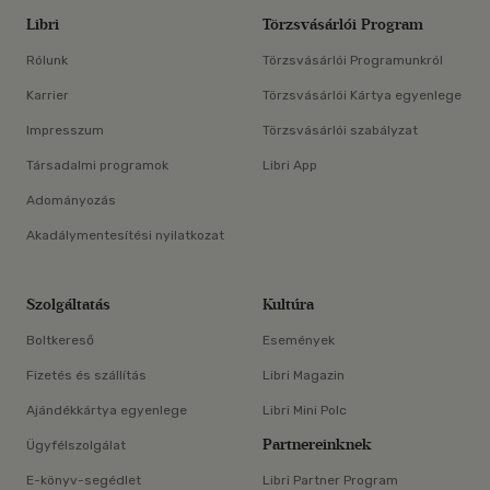
Libri
Törzsvásárlói Program
Rólunk
Törzsvásárlói Programunkról
Karrier
Törzsvásárlói Kártya egyenlege
Impresszum
Törzsvásárlói szabályzat
Társadalmi programok
Libri App
Adományozás
Akadálymentesítési nyilatkozat
Szolgáltatás
Kultúra
Boltkereső
Események
Fizetés és szállítás
Libri Magazin
Ajándékkártya egyenlege
Libri Mini Polc
Partnereinknek
Ügyfélszolgálat
E-könyv-segédlet
Libri Partner Program