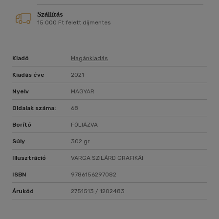
Szállítás
15 000 Ft felett díjmentes
Kiadó
Magánkiadás
Kiadás éve
2021
Nyelv
MAGYAR
Oldalak száma:
68
Borító
FÓLIÁZVA
Súly
302 gr
Illusztráció
VARGA SZILÁRD GRAFIKÁI
ISBN
9786156297082
Árukód
2751513 / 1202483