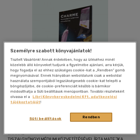
Személyre szabott könyvajánlatok!
Tisztelt Vásárlónk! Annak érdekében, hogy az ízléséhez minél
közelebb álló könyveket tudjunk a figyelmébe ajánlani, arra kérjük,
hogy fogadja el az ehhez szükséges cookie-kat a „Rendben” gomb
megnyomásával. Ennek hiányában weboldalunk csak a weboldal
használata szempontjából legszükségesebb cookie-kat telepíti a
böngészőjébe, de cookie-preferenciáit később is bármikor
módosíthatja a Süti beállítások menüpontban. További részletekért
Kívánságlistához adom
Megosztom
olvassa el a
Libri Könyvkereskedelmi Kft. adatkezelési
tájékoztatóját
!
Rendben
Süti beállítások
Magánkiadás
|
2021
|
magyar nyelvű
|
fóliázva
|
68 oldal
CHARME
TISZAI GYÖNGYI MÉDIUMI KÖZVETÍTÉSÉVEL ÍRTA MATEJKA