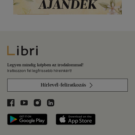
Libri
Legyen mindig képben az irodalommal!
Iratkozzon fel legfrissebb híreinkért!
Hírlevél-feliratkozás
Libri a Facebookon
Libri a Youtube-on
Libri az Instagramon
Libri a LinkedInen
Libri applikáció Szerezd meg: Google P
Libri applikáció 