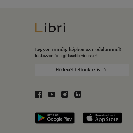
Libri
Legyen mindig képben az irodalommal!
Iratkozzon fel legfrissebb híreinkért!
Hírlevél-feliratkozás
Libri a Facebookon
Libri a Youtube-on
Libri az Instagramon
Libri a LinkedInen
Libri applikáció Szerezd m
Libri