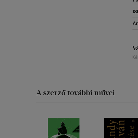
F
IS
Á
V
Ké
A szerző további művei