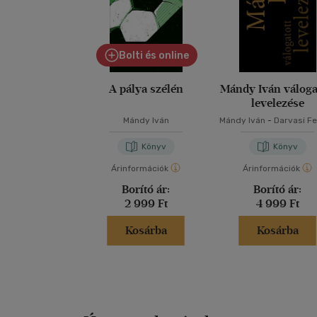
Bolti és online
A pálya szélén
Mándy Iván váloga
levelezése
Mándy Iván
Mándy Iván
-
Darvasi F
Könyv
Könyv
Árinformációk
Árinformációk
Borító ár:
Borító ár:
2 999 Ft
4 999 Ft
Kosárba
Kosárba