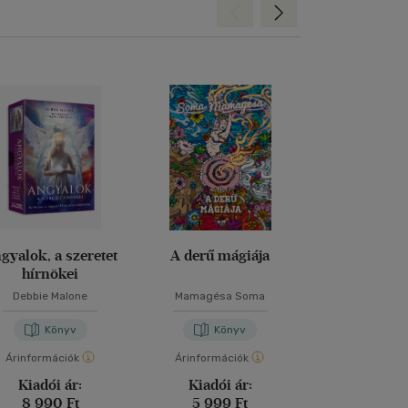
Hátra
Előre
gyalok, a szeretet
A derű mágiája
Az ősi k
hírnökei
bölcses
Debbie Malone
Mamagésa Soma
Rebecca Cam
Könyv
Könyv
Kön
Árinformációk
Árinformációk
Árinformáci
Kiadói ár:
Kiadói ár:
Kiadói 
8 990 Ft
5 999 Ft
9 990 