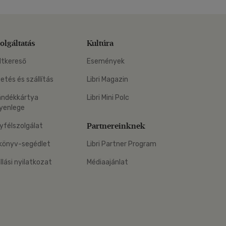
olgáltatás
Kultúra
ltkereső
Események
zetés és szállítás
Libri Magazin
ándékkártya
Libri Mini Polc
yenlege
Partnereinknek
yfélszolgálat
könyv-segédlet
Libri Partner Program
állási nyilatkozat
Médiaajánlat