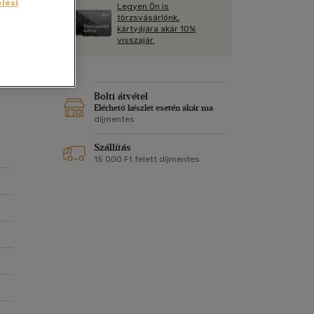
Kártya
lési
Legyen Ön is
Vallás, mitológia
m
törzsvásárlónk,
Képeslap
kártyájára akár 10%
g
és Természet
visszajár.
yv
Naptár
ák
k
Papír, írószer
ok
,
Bolti átvétel
Elérhető készlet esetén akár ma
díjmentes
ban
Szállítás
15 000 Ft felett díjmentes