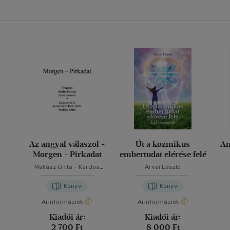
Az angyal válaszol -
Út a kozmikus
An
Morgen - Pirkadat
embertudat elérése felé
Mallász Gitta
-
Kardos
Árvai László
Gyöngyi Margit
Könyv
Könyv
Árinformációk
Árinformációk
Kiadói ár:
Kiadói ár:
2 700 Ft
8 000 Ft