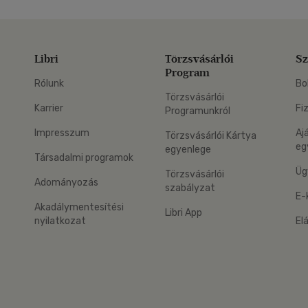
Libri
Törzsvásárlói
Sz
Program
Rólunk
Bo
Törzsvásárlói
Karrier
Fi
Programunkról
Impresszum
Aj
Törzsvásárlói Kártya
eg
egyenlege
Társadalmi programok
Üg
Törzsvásárlói
Adományozás
szabályzat
E-
Akadálymentesítési
Libri App
nyilatkozat
El
eg: Google Play
 applikáció Letölthető az App Store-ból