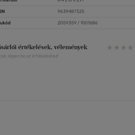
ormátum
A 4 210 X 297
BN
9639487325
rukód
2059359 / 1001686
ásárlói értékelések, vélemények
rjük, lépjen be az értékeléshez!