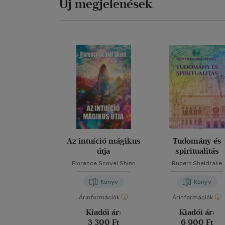
Új megjelenések
Az intuíció mágikus
Tudomány és
útja
spiritualitás
Florence Scovel Shinn
Rupert Sheldrake
Könyv
Könyv
Árinformációk
Árinformációk
Kiadói ár:
Kiadói ár:
3 300 Ft
6 900 Ft