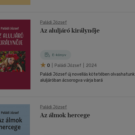
Paládi József
Az aluljáró királynője
E-könyv
0
| Paládi József | 2024
Paládi József új novellás kötetében olvashatunk e
aluljáróban ácsorogva várja bará
Paládi József
Az álmok hercege