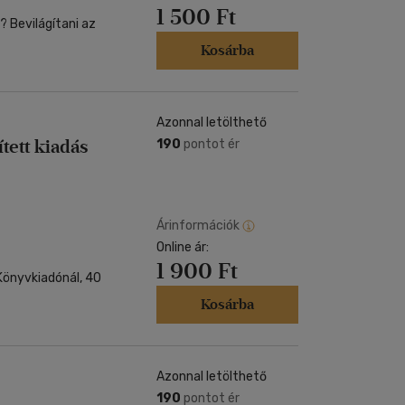
1 500 Ft
 Bevilágítani az
Kosárba
Azonnal letölthető
tett kiadás
190
pontot ér
Árinformációk
Online ár:
1 900 Ft
Könyvkiadónál, 40
Kosárba
Azonnal letölthető
190
pontot ér