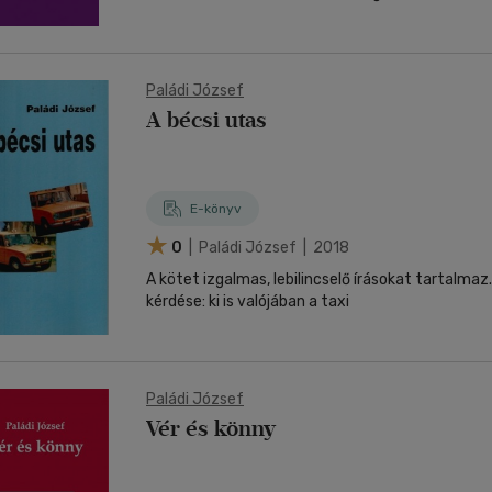
Paládi József
A bécsi utas
E-könyv
0
| Paládi József | 2018
A kötet izgalmas, lebilincselő írásokat tartalmaz
kérdése: ki is valójában a taxi
Paládi József
Vér és könny