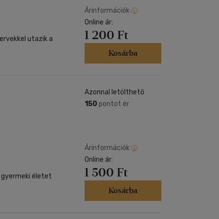
Árinformációk
Online ár:
1 200 Ft
tervekkel utazik a
Kosárba
Azonnal letölthető
150
pontot ér
Árinformációk
Online ár:
1 500 Ft
 gyermeki életet
Kosárba