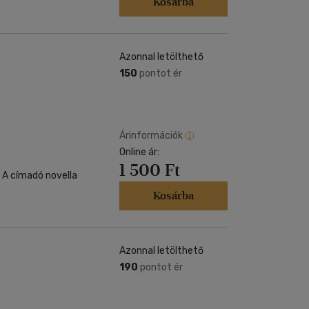
Kosárba
Azonnal letölthető
150
pontot ér
Árinformációk
Online ár:
1 500 Ft
. A címadó novella
Kosárba
Azonnal letölthető
190
pontot ér