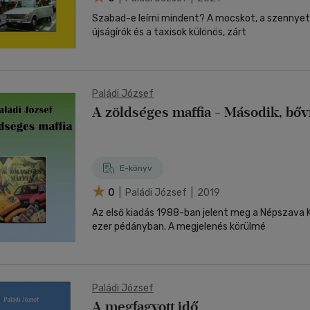
Szabad-e leírni mindent? A mocskot, a szennyet?
újságírók és a taxisok különös, zárt
Paládi József
A zöldséges maffia - Második, bőví
E-könyv
0
| Paládi József | 2019
Az első kiadás 1988-ban jelent meg a Népszava 
ezer pédányban. A megjelenés körülmé
Paládi József
A megfagyott idő