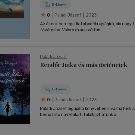
E-könyv
0
| Paládi József | 2023
Az álmok hercege fiatal vidéki újságíró, aki nagy 
fővárosba. Valóra akarja váltan
Paládi József
Rendőr Jutka és más történetek
E-könyv
0
| Paládi József | 2023
Paládi József legújabb könyvében olvashatunk a
bemutató novellákat, találkozhatunk a