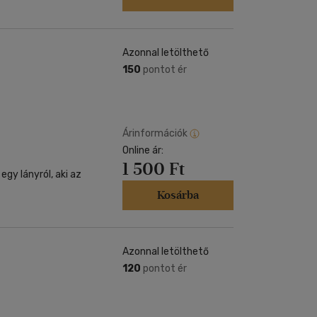
Azonnal letölthető
150
pontot ér
Árinformációk
Online ár:
1 500 Ft
gy lányról, aki az
Kosárba
Azonnal letölthető
120
pontot ér