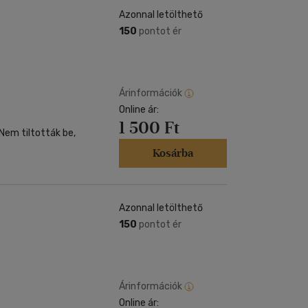
Azonnal letölthető
150
pontot ér
Árinformációk
Online ár:
1 500 Ft
 Nem tiltották be,
Kosárba
Azonnal letölthető
150
pontot ér
Árinformációk
Online ár: