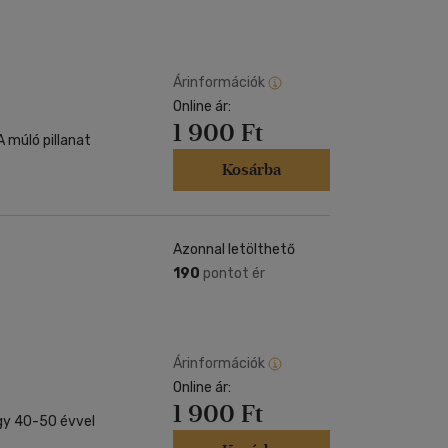
Árinformációk
Online ár:
1 900 Ft
 múló pillanat
Kosárba
Azonnal letölthető
190
pontot ér
Árinformációk
Online ár:
1 900 Ft
gy 40-50 évvel