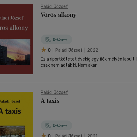
Paládi József
Vörös alkony
E-könyv
0
| Paládi József | 2022
Ez a riportkötetet évekig egy fiók mélyén lapult.
csak nem adták ki. Nem akar
Paládi József
A taxis
E-könyv
0
| Paládi József | 2021