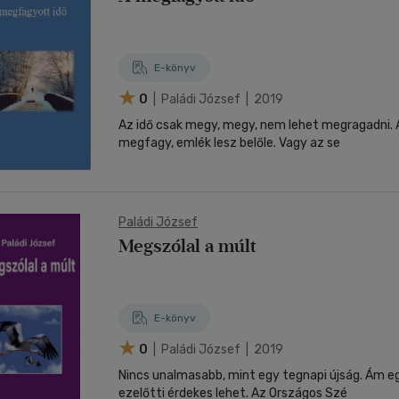
E-könyv
0
| Paládi József | 2019
Az idő csak megy, megy, nem lehet megragadni. A
megfagy, emlék lesz belőle. Vagy az se
Paládi József
Megszólal a múlt
E-könyv
0
| Paládi József | 2019
Nincs unalmasabb, mint egy tegnapi újság. Ám e
ezelőtti érdekes lehet. Az Országos Szé