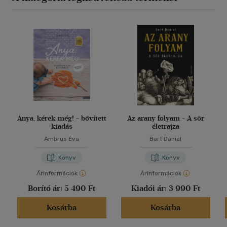
Anya, kérek még! - bővített
Az arany folyam - A sör
kiadás
életrajza
Ambrus Éva
Bart Dániel
Könyv
Könyv
Árinformációk
Árinformációk
Borító ár:
5 490 Ft
Kiadói ár:
3 990 Ft
Kosárba
Kosárba