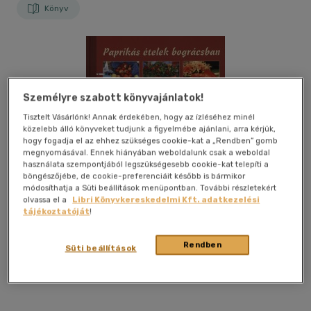
Könyv
Személyre szabott könyvajánlatok!
Tisztelt Vásárlónk! Annak érdekében, hogy az ízléséhez minél
közelebb álló könyveket tudjunk a figyelmébe ajánlani, arra kérjük,
hogy fogadja el az ehhez szükséges cookie-kat a „Rendben” gomb
megnyomásával. Ennek hiányában weboldalunk csak a weboldal
használata szempontjából legszükségesebb cookie-kat telepíti a
böngészőjébe, de cookie-preferenciáit később is bármikor
Kívánságlistához adom
Megosztom
módosíthatja a Süti beállítások menüpontban. További részletekért
olvassa el a
Libri Könyvkereskedelmi Kft. adatkezelési
tájékoztatóját
!
Béta Press Stúdió Kft.
|
2008
|
magyar nyelvű
|
cérnafűzött,
keménytáblás
|
108 oldal
Rendben
Süti beállítások
Szakácskönyv, magyaros ízvilággal, három nyelven.