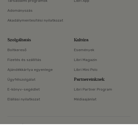
Társadalmi programok
Libri App
Adományozás
Akadálymentesítési nyilatkozat
Szolgáltatás
Kultúra
Boltkereső
Események
Fizetés és szállítás
Libri Magazin
Ajándékkártya egyenlege
Libri Mini Polc
Partnereinknek
Ügyfélszolgálat
E-könyv-segédlet
Libri Partner Program
Elállási nyilatkozat
Médiaajánlat
×
ÁSZF
Adatvédelem
Oldaltérkép
Süti beállítások
© Libri Könyvkereskedelmi Kft. Minden jog fenntartva!