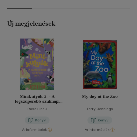
Új megjelenések
Minikutyák 3. - A
My day at the Zoo
legszuperebb szülinapi
parti
Rose Lihou
Terry Jennings
Könyv
Könyv
Árinformációk
Árinformációk