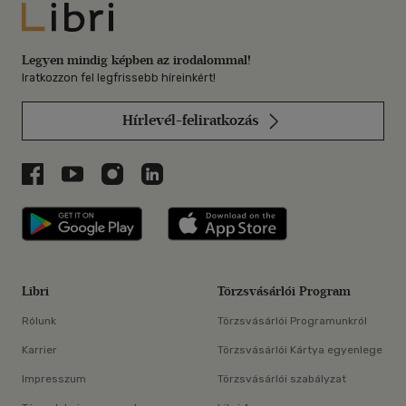
Libri
Legyen mindig képben az irodalommal!
Iratkozzon fel legfrissebb híreinkért!
Hírlevél-feliratkozás
Libri a Facebookon
Libri a Youtube-on
Libri az Instagramon
Libri a LinkedInen
Libri applikáció Szerezd meg: Google P
Libri applikáció 
Libri
Törzsvásárlói Program
Rólunk
Törzsvásárlói Programunkról
Karrier
Törzsvásárlói Kártya egyenlege
Impresszum
Törzsvásárlói szabályzat