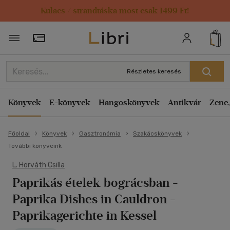
Kulacs / strandtáska most csak 1499 Ft!
Törzsvásárlói Kártya adatai
Részletes keresés
Könyvek
E-könyvek
Hangoskönyvek
Antikvár
Zene,
Főoldal
Könyvek
Gasztronómia
Szakácskönyvek
További könyveink
L. Horváth Csilla
Paprikás ételek bográcsban
-
Paprika Dishes in Cauldron -
Paprikagerichte in Kessel