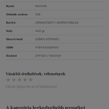
Nyelv
MAGYAR
Oldalak száma:
108
Borító
CÉRNAFŰZÖTT, KEMÉNYTÁBLÁS
Súly
440 gr
Illusztráció
SZÍNES KÉPEKKEL
ISBN
9789630628105
Árukód
2197621 / 1050129
Vásárlói értékelések, vélemények
Kérjük, lépjen be az értékeléshez!
A kategória legkedveltebb termékei