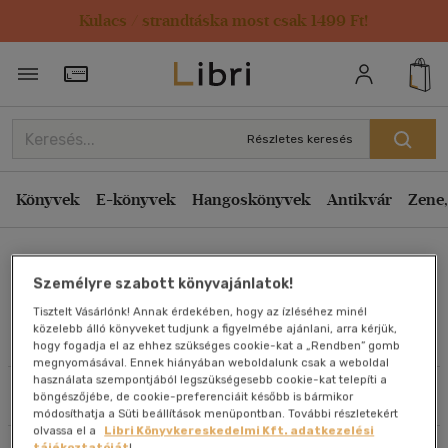
Kulacs / strandtáska most csak 1499 Ft!
Rendezés
Törzsvásárlói Kártya adatai
Rendezés
Kiadás éve szerint csökkenő
Részletes keresés
Kiadás éve szerint növekvő
Ár szerint csökkenő
Könyvek
E-könyvek
Hangoskönyvek
Antikvár
Zene,
Ár szerint növekvő
L. Horváth Csilla
Eladott darabszám szerint csökkenő
Személyre szabott könyvajánlatok!
Eladott darabszám szerint növekvő
Tisztelt Vásárlónk! Annak érdekében, hogy az ízléséhez minél
Cím szerint A-Z
közelebb álló könyveket tudjunk a figyelmébe ajánlani, arra kérjük,
Művei
hogy fogadja el az ehhez szükséges cookie-kat a „Rendben” gomb
Szerző szerint A-Z
megnyomásával. Ennek hiányában weboldalunk csak a weboldal
használata szempontjából legszükségesebb cookie-kat telepíti a
Szűrés
Rendezés
böngészőjébe, de cookie-preferenciáit később is bármikor
Megjelenítés
módosíthatja a Süti beállítások menüpontban. További részletekért
olvassa el a
Libri Könyvkereskedelmi Kft. adatkezelési
20 db / oldal
tájékoztatóját
!