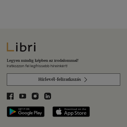
Libri
Legyen mindig képben az irodalommal!
Iratkozzon fel legfrissebb híreinkért!
Hírlevél-feliratkozás
Libri a Facebookon
Libri a Youtube-on
Libri az Instagramon
Libri a LinkedInen
Libri applikáció Szerezd meg: Google P
Libri applikáció 