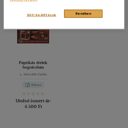
Összesen
1
db
40 db / oldal
Rendben
Süti beállítások
Alkalmaz
Paprikás ételek
bográcsban
L. Horváth Csilla
Könyv
Utolsó ismert ár:
4 500 Ft