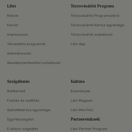
Libri
Törzsvásárlói Program
Rólunk
Törzsvásárlói Programunkról
Karrier
Törzsvásárlói Kártya egyenlege
Impresszum
Törzsvásárlói szabályzat
Társadalmi programok
Libri App
Adományozás
Akadálymentesítési nyilatkozat
Szolgáltatás
Kultúra
Boltkereső
Események
Fizetés és szállítás
Libri Magazin
Ajándékkártya egyenlege
Libri Mini Polc
Partnereinknek
Ügyfélszolgálat
E-könyv-segédlet
Libri Partner Program