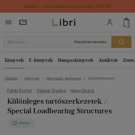
Kulacs / strandtáska most csak 1499 Ft!
Törzsvásárlói Kártya adatai
Részletes keresés
Könyvek
E-könyvek
Hangoskönyvek
Antikvár
Zene,
Főoldal
Könyvek
Művészet, építészet
Építőművészet
Fehér Eszter
|
Gáspár Orsolya
|
Hegyi Dezső
Különleges tartószerkezetek /
Special Loadbearing Structures
Könyv