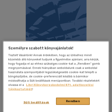
Személyre szabott könyvajánlatok!
Tisztelt Vásárlónk! Annak érdekében, hogy az ízléséhez minél
közelebb álló könyveket tudjunk a figyelmébe ajánlani, arra kérjük,
hogy fogadja el az ehhez szükséges cookie-kat a „Rendben” gomb
megnyomásával. Ennek hiányában weboldalunk csak a weboldal
használata szempontjából legszükségesebb cookie-kat telepíti a
Beleolvasok
Kívánságlistához adom
Megosztom
böngészőjébe, de cookie-preferenciáit később is bármikor
módosíthatja a Süti beállítások menüpontban. További részletekért
(1 vélemény)
olvassa el a
Libri Könyvkereskedelmi Kft. adatkezelési
tájékoztatóját
!
Terc Kereskedelmi És Szolg.kft
|
2022
|
magyar - angol
nyelvű
|
puhatáblás, ragasztókötött
|
286 oldal
Rendben
Süti beállítások
A Különleges tartószerkezetek olyan, mára már bejáratott