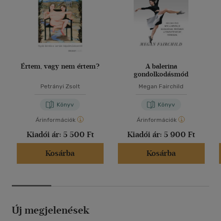
Értem, vagy nem értem?
A balerina
gondolkodásmód
Petrányi Zsolt
Megan Fairchild
Könyv
Könyv
Árinformációk
Árinformációk
Kiadói ár:
5 500 Ft
Kiadói ár:
5 900 Ft
Kosárba
Kosárba
Új megjelenések