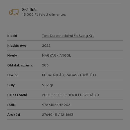
Szállítás
15 000 Ft felett díjmentes
Kiadó
Terc Kereskedelmi És Szolg.kft
Kiadás éve
2022
Nyelv
MAGYAR - ANGOL
Oldalak száma:
286
Borító
PUHATÁBLÁS, RAGASZTÓKÖTÖTT
Súly
902 gr
Illusztráció
200 FEKETE-FEHÉR ILLUSZTRÁCIÓ
ISBN
9786155445903
Árukód
2764045 / 1211663