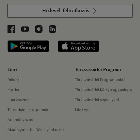
Hírlevél-feliratkozás
Libri a Facebookon
Libri a Youtube-on
Libri az Instagramon
Libri a LinkedInen
Libri applikáció Szerezd meg: Google P
Libri applikáció 
Libri
Törzsvásárlói Program
Rólunk
Törzsvásárlói Programunkról
Karrier
Törzsvásárlói Kártya egyenlege
Impresszum
Törzsvásárlói szabályzat
Társadalmi programok
Libri App
Adományozás
Akadálymentesítési nyilatkozat