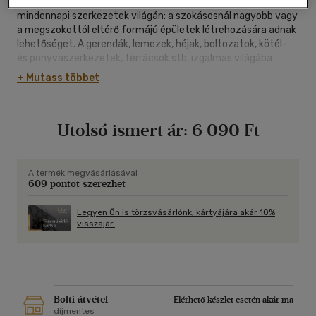
megoldásokat mutat be, amelyek túlmutatnak az egyszerű,
mindennapi szerkezetek világán: a szokásosnál nagyobb vagy
a megszokottól eltérő formájú épületek létrehozására adnak
lehetőséget. A gerendák, lemezek, héjak, boltozatok, kötél-
és ponyvaszerkezetek, térrácsok stb. izgalmas világába
vezetnek be a könyv fejezetei sok ábrával téve érthetővé az
+ Mutass többet
elmondottakat.
Ez a kétnyelvű (angol-magyar) könyv elsősorban tankönyv,
azonban az érdeklődő szakmagyakorlók számára is hasznos
Utolsó ismert ár:
6 090 Ft
segédanyag. A sok számításokkal alátámasztott
méretezések a statikusok számára nyújtanak információkat,
míg a szerkezeti rendszerek részletes bemutatása
elsősorban az építészeknek adhat támpontokat a nagy terek
A termék megvásárlásával
609 pontot szerezhet
lefedésének megválasztásához.
Legyen Ön is törzsvásárlónk, kártyájára akár 10%
visszajár.
Bolti átvétel
Elérhető készlet esetén akár ma
díjmentes