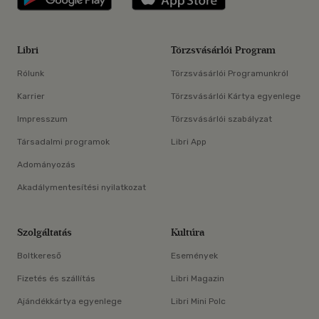
Libri
Törzsvásárlói Program
Rólunk
Törzsvásárlói Programunkról
Karrier
Törzsvásárlói Kártya egyenlege
Impresszum
Törzsvásárlói szabályzat
Társadalmi programok
Libri App
Adományozás
Akadálymentesítési nyilatkozat
Szolgáltatás
Kultúra
Boltkereső
Események
Fizetés és szállítás
Libri Magazin
Ajándékkártya egyenlege
Libri Mini Polc