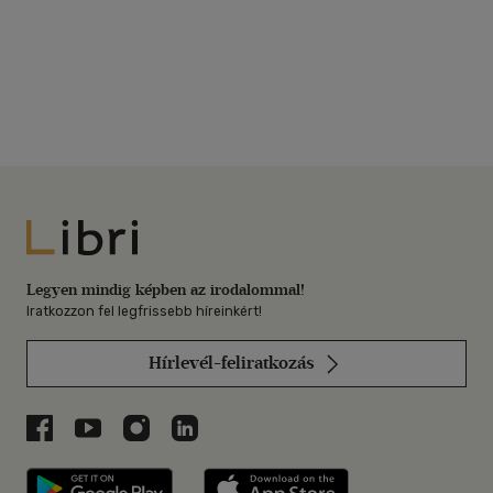
Libri
Legyen mindig képben az irodalommal!
Iratkozzon fel legfrissebb híreinkért!
Hírlevél-feliratkozás
Libri a Facebookon
Libri a Youtube-on
Libri az Instagramon
Libri a LinkedInen
Libri applikáció Szerezd meg: Google P
Libri applikáció 