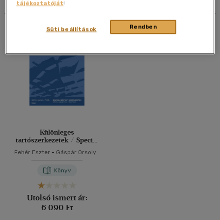
tájékoztatóját
!
40 db / oldal
Összesen
1
db
Rendben
Süti beállítások
Alkalmaz
Különleges
tartószerkezetek / Special
Loadbearing Structures
Fehér Eszter
-
Gáspár Orsolya
-
Hegyi Dezső
Könyv
Utolsó ismert ár:
6 090 Ft