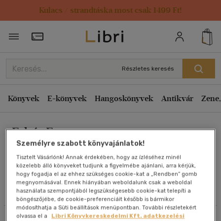
Kulacs / strandtáska most csak 1499 Ft!
Rendezés
Törzsvásárlói Kártya adatai
Rendezés
Kiadás éve szerint csökkenő
Részletes keresés
Kiadás éve szerint növekvő
Ár szerint csökkenő
Könyvek
E-könyvek
Hangoskönyvek
Antikvár
Zene,
Ár szerint növekvő
Fehér Eszter
Eladott darabszám szerint csökkenő
Személyre szabott könyvajánlatok!
Eladott darabszám szerint növekvő
Tisztelt Vásárlónk! Annak érdekében, hogy az ízléséhez minél
Cím szerint A-Z
közelebb álló könyveket tudjunk a figyelmébe ajánlani, arra kérjük,
Művei
hogy fogadja el az ehhez szükséges cookie-kat a „Rendben” gomb
Szerző szerint A-Z
megnyomásával. Ennek hiányában weboldalunk csak a weboldal
használata szempontjából legszükségesebb cookie-kat telepíti a
Olvasói vélemények
böngészőjébe, de cookie-preferenciáit később is bármikor
Megjelenítés
módosíthatja a Süti beállítások menüpontban. További részletekért
olvassa el a
Libri Könyvkereskedelmi Kft. adatkezelési
Szűrés
Rendezés
20 db / oldal