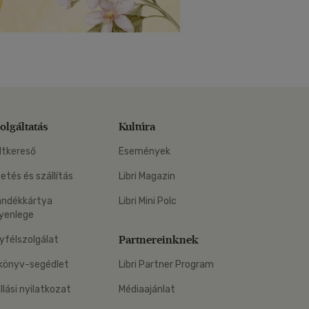
olgáltatás
Kultúra
ltkereső
Események
zetés és szállítás
Libri Magazin
ándékkártya
Libri Mini Polc
yenlege
Partnereinknek
yfélszolgálat
könyv-segédlet
Libri Partner Program
állási nyilatkozat
Médiaajánlat