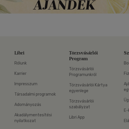
Libri
Törzsvásárlói
Sz
Program
Rólunk
Bo
Törzsvásárlói
Karrier
Fi
Programunkról
Impresszum
Aj
Törzsvásárlói Kártya
eg
egyenlege
Társadalmi programok
Üg
Törzsvásárlói
Adományozás
szabályzat
E-
Akadálymentesítési
Libri App
nyilatkozat
El