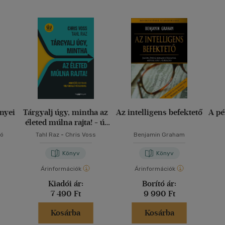
nyei
Tárgyalj úgy, mintha az
Az intelligens befektető
A pé
életed múlna rajta! - új
kiadás
ló
Tahl Raz
-
Chris Voss
Benjamin Graham
Könyv
Könyv
Árinformációk
Árinformációk
Kiadói ár:
Borító ár:
7 490 Ft
9 990 Ft
Kosárba
Kosárba