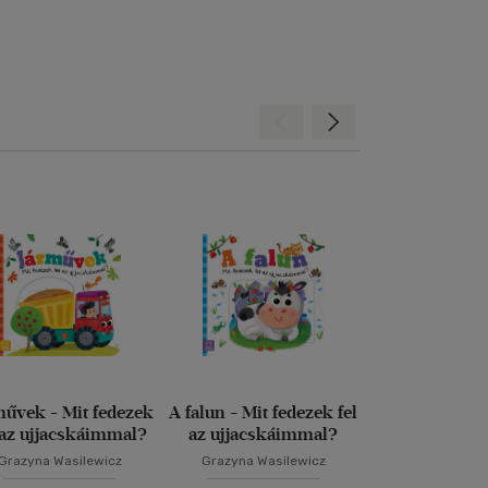
Hátra
Előre
művek - Mit fedezek
A falun - Mit fedezek fel
Egy év az e
 az ujjacskáimmal?
az ujjacskáimmal?
Grazyna Wasilewicz
Grazyna Wasilewicz
Emilia Dzi