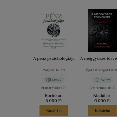
A pénz pszichológiája
A meggyőzés törvé
Morgan Housel
Újszászi Bogár Lász
Könyv
Könyv
Árinformációk
Árinformációk
Borító ár:
Kiadói ár:
5 990 Ft
6 990 Ft
Kosárba
Kosárba