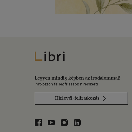
Libri
Legyen mindig képben az irodalommal!
Iratkozzon fel legfrissebb híreinkért!
Hírlevél-feliratkozás
Libri a Facebookon
Libri a Youtube-on
Libri az Instagramon
Libri a LinkedInen