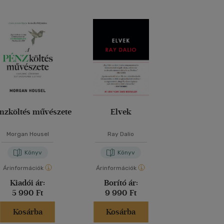
nzköltés művészete
Elvek
Gazdagodj bo
Morgan Housel
Ray Dalio
Szendrei 
Könyv
Könyv
Kön
Árinformációk
Árinformációk
Árinformáci
Kiadói ár:
Borító ár:
Borító 
5 990 Ft
9 990 Ft
5 990 
Kosárba
Kosárba
Kosár