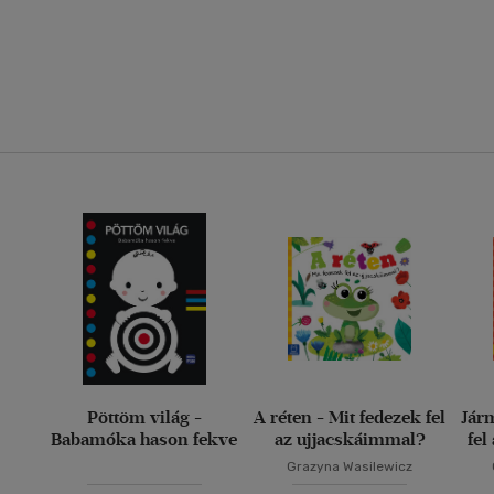
Pöttöm világ -
A réten - Mit fedezek fel
Jár
Babamóka hason fekve
az ujjacskáimmal?
fel
Grazyna Wasilewicz